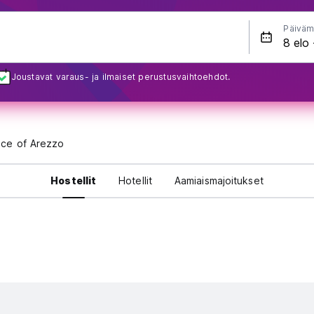
Päiväm
Joustavat varaus- ja ilmaiset perustusvaihtoehdot.
nce of Arezzo
Hostellit
Hotellit
Aamiaismajoitukset