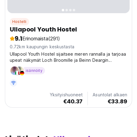
Hostelli
Ullapool Youth Hostel
9.1
Erinomaista
(291)
0.72km kaupungin keskustasta
Ullapool Youth Hostel sijaitsee meren rannalla ja tarjoaa
upeat näkymät Loch Broomille ja Beinn Deargin
vuoristoon.
isännöity
Yksityishuoneet
Asuntolat alkaen
€40.37
€33.89