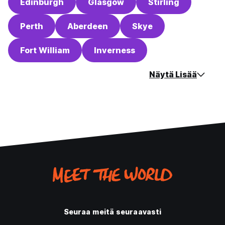
Edinburgh
Glasgow
Stirling
Perth
Aberdeen
Skye
Fort William
Inverness
Näytä Lisää
Seuraa meitä seuraavasti