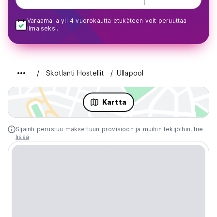
Varaamalla yli 4 vuorokautta etukäteen voit peruuttaa
ilmaiseksi.
Skotlanti Hostellit
Ullapool
Kartta
Sijainti perustuu maksettuun provisioon ja muihin tekijöihin.
lue
lisää