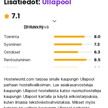
Lisätiedot:
Ullapool
7.1
Erittäin hyvä
(8 Arviot)
Toiminta
8.0
Syominen
7.3
Ostokset
6.3
Rentoutuminen
8.5
Liikenne
6.3
Kiertoajelu
8.0
Hostelworld.com tarjoaa sinulle kaupungin Ullapool
Kulttuuri
6.3
parhaan hostellivalikoiman. Lue asiakasarvosteluja
Yöelämä
kaupungin Ullapool hostelleista katso nuorisohostelleja
5.8
kaupungin Ullapool kartalla ja käytä erikoistarjouksia,
Rahanarvoinen
7.5
kuten ilmaisia tekstiviestivahvistuksia. Mikset myös