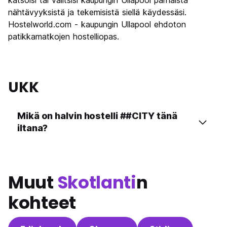
katsoisi tai valitsisi kaupungin Ullapool parhaista
nähtävyyksistä ja tekemisistä siellä käydessäsi.
Hostelworld.com - kaupungin Ullapool ehdoton
patikkamatkojen hostelliopas.
UKK
Mikä on halvin hostelli ##CITY tänä
iltana?
Muut
Skotlanti
n
kohteet