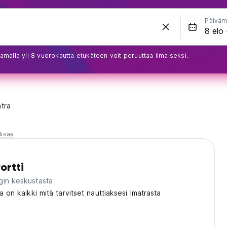
Päiväm
amalla yli 8 vuorokautta etukäteen voit peruuttaa ilmaiseksi.
atra
lisää
ortti
gin keskustasta
a on kaikki mitä tarvitset nauttiaksesi Imatrasta