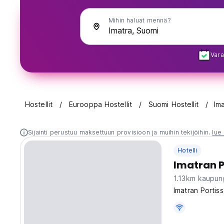
Mihin haluat mennä?
Vara
Hostellit
Eurooppa Hostellit
Suomi Hostellit
Im
Sijainti perustuu maksettuun provisioon ja muihin tekijöihin.
lue 
Hotelli
Imatran P
1.13km kaupun
Imatran Portiss