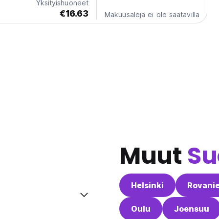
Yksityishuoneet
€16.63
Makuusaleja ei ole saatavilla
Muut
Su
Helsinki
Rovani
Oulu
Joensuu