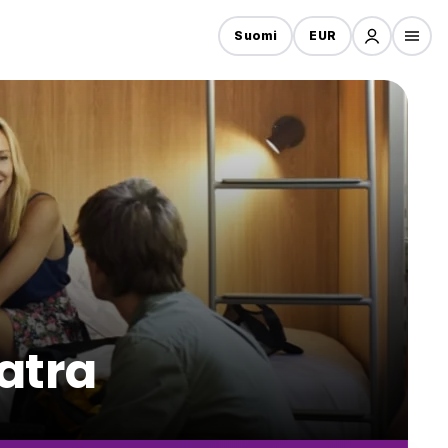
Suomi
EUR
atra