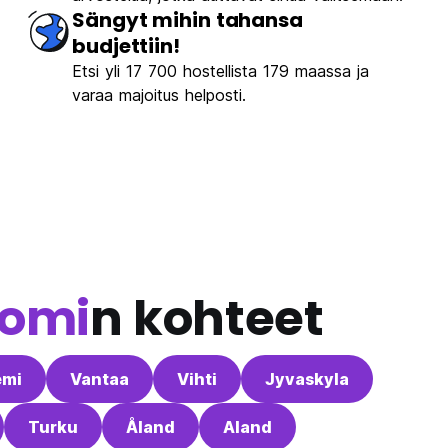
Sängyt mihin tahansa
budjettiin!
Etsi yli 17 700 hostellista 179 maassa ja
varaa majoitus helposti.
omi
n kohteet
emi
Vantaa
Vihti
Jyvaskyla
Turku
Åland
Aland