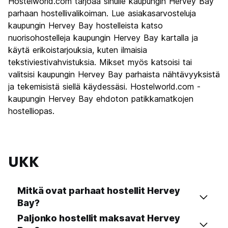
Hostelworld.com tarjoaa sinulle kaupungin Hervey Bay
Kulttuuri
6.1
parhaan hostellivalikoiman. Lue asiakasarvosteluja
Yöelämä
kaupungin Hervey Bay hostelleista katso
5.0
nuorisohostelleja kaupungin Hervey Bay kartalla ja
Rahanarvoinen
7.5
käytä erikoistarjouksia, kuten ilmaisia
tekstiviestivahvistuksia. Mikset myös katsoisi tai
valitsisi kaupungin Hervey Bay parhaista nähtävyyksistä
ja tekemisistä siellä käydessäsi. Hostelworld.com -
kaupungin Hervey Bay ehdoton patikkamatkojen
hostelliopas.
UKK
Mitkä ovat parhaat hostellit Hervey
Bay?
Paljonko hostellit maksavat Hervey