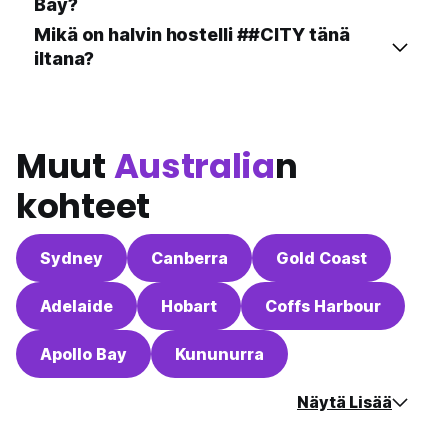
Bay?
Mikä on halvin hostelli ##CITY tänä
iltana?
Muut
Australia
n
kohteet
Sydney
Canberra
Gold Coast
Adelaide
Hobart
Coffs Harbour
Apollo Bay
Kununurra
Näytä Lisää