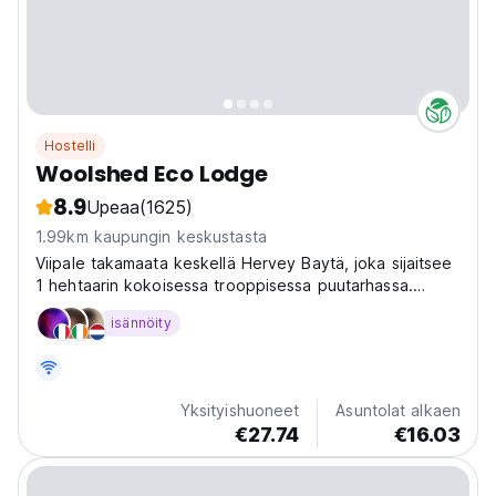
Hostelli
Woolshed Eco Lodge
8.9
Upeaa
(1625)
1.99km kaupungin keskustasta
Viipale takamaata keskellä Hervey Baytä, joka sijaitsee
1 hehtaarin kokoisessa trooppisessa puutarhassa.
Ilmainen WiFi kaikissa huoneissa ja 5 minuutin
isännöity
kävelymatkan päässä rannalta, kahviloista ja baareista.
Yksityishuoneet
Asuntolat alkaen
€27.74
€16.03