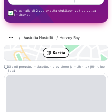
Varaamalla yli 2 vuorokautta etukäteen voit peruuttaa
ilmaiseksi.
Australia Hostellit
Hervey Bay
Kartta
Sijainti perustuu maksettuun provisioon ja muihin tekijöihin.
lue
lisää