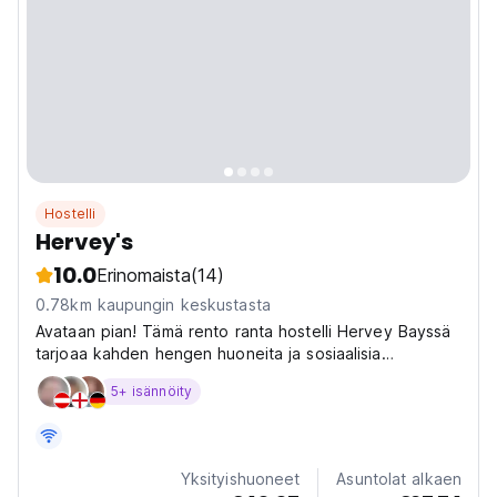
Hostelli
Hervey's
10.0
Erinomaista
(14)
0.78km kaupungin keskustasta
Avataan pian! Tämä rento ranta hostelli Hervey Bayssä
tarjoaa kahden hengen huoneita ja sosiaalisia
asuntoloita. Täydellinen Fraser Island -tukikohta
5+ isännöity
itärannikon reppureissaajille. (Auto-translated from
original language)
Yksityishuoneet
Asuntolat alkaen