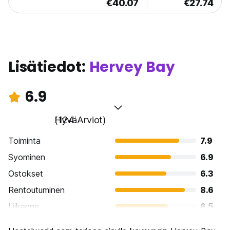
€40.07
€27.74
Lisätiedot:
Hervey Bay
6.9
Hyvä
(124 Arviot)
Toiminta
7.9
Syominen
6.9
Ostokset
6.3
Rentoutuminen
8.6
Liikenne
6.5
Kiertoajelu
6.9