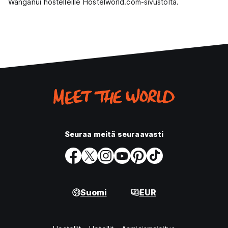
Wanganui hostelleille Hostelworld.com-sivustolta.
Seuraa meitä seuraavasti
Suomi
EUR