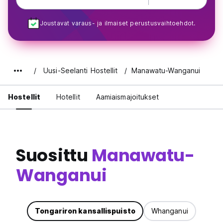
Joustavat varaus- ja ilmaiset perustusvaihtoehdot.
Uusi-Seelanti Hostellit
Manawatu-Wanganui
Hostellit
Hotellit
Aamiaismajoitukset
Suosittu
Manawatu-
Wanganui
Tongariron kansallispuisto
Whanganui