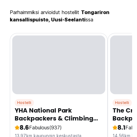
Parhaimmiksi arvioidut hostellit
Tongariron
kansallispuisto, Uusi-Seelanti
ssa
Hostelli
Hostelli
YHA National Park
The Cro
Backpackers & Climbing
Backpa
Wall
8.6
8.1
Fabulous
(937)
Fabu
13.97km kaupungin keskustasta
14.56km ka