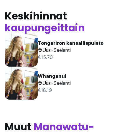
Keskihinnat
kaupungeittain
Tongariron kansallispuisto
Uusi-Seelanti
€15.70
Whanganui
Uusi-Seelanti
€18.19
Muut
Manawatu-