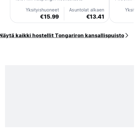
Yksityishuoneet
Asuntolat alkaen
Yksity
€15.99
€13.41
Näytä kaikki hostellit Tongariron kansallispuisto