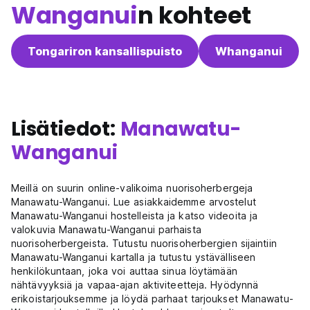
Wanganui
n kohteet
Tongariron kansallispuisto
Whanganui
Lisätiedot:
Manawatu-
Wanganui
Meillä on suurin online-valikoima nuorisoherbergeja
Manawatu-Wanganui. Lue asiakkaidemme arvostelut
Manawatu-Wanganui hostelleista ja katso videoita ja
valokuvia Manawatu-Wanganui parhaista
nuorisoherbergeista. Tutustu nuorisoherbergien sijaintiin
Manawatu-Wanganui kartalla ja tutustu ystävälliseen
henkilökuntaan, joka voi auttaa sinua löytämään
nähtävyyksiä ja vapaa-ajan aktiviteetteja. Hyödynnä
erikoistarjouksemme ja löydä parhaat tarjoukset Manawatu-