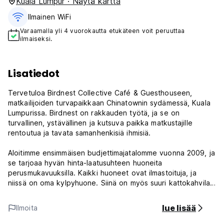
Kuala Lumpur · Näytä kartta
Ilmainen WiFi
Varaamalla yli 4 vuorokautta etukäteen voit peruuttaa
ilmaiseksi.
Lisatiedot
Tervetuloa Birdnest Collective Café & Guesthouseen,
matkailijoiden turvapaikkaan Chinatownin sydämessä, Kuala
Lumpurissa. Birdnest on rakkauden työtä, ja se on
turvallinen, ystävällinen ja kutsuva paikka matkustajille
rentoutua ja tavata samanhenkisiä ihmisiä.
Aloitimme ensimmäisen budjettimajatalomme vuonna 2009, ja
se tarjoaa hyvän hinta-laatusuhteen huoneita
perusmukavuuksilla. Kaikki huoneet ovat ilmastoituja, ja
niissä on oma kylpyhuone. Siinä on myös suuri kattokahvila
ja rentoutumisalue, jossa voit tavata muita matkailijoita ja
nauttia auringonlaskusta kaupungin yli.
lue lisää
Ilmoita
Huomaathan, että meillä on muutama huone ilman ikkunaa
(hiljaisempi), ilmoita varauksen yhteydessä haluatko ikkunan