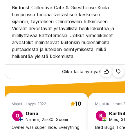
Birdnest Collective Cafe & Guesthouse Kuala
Lumpurissa tarjoaa fantastisen keskeisen
sijainnin, täydellisen Chinatownin tutkimiseen.
Vieraat arvostavat ystävällistä henkilökuntaa ja
miellyttävää kattoterassia. Jotkut viimeaikaiset
arvostelut mainitsevat kuitenkin huolenaiheita
puhtaudesta ja luteiden esiintymisestä, mikä
heikentää yleistä kokemusta.
Oliko tästä hyötyä?
10
Majoittui syys 2022
Majoittui tammi 20
Oona
Karthik
O
K
Nainen, 25-30, Suomi
Mies, 31-4
Owner was super nice. Everything
Bed Bugs, I chec