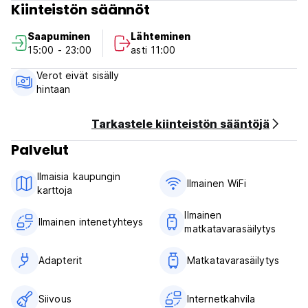
Kiinteistön säännöt
vai et. (Auto-translated from original language)
Saapuminen
Lähteminen
15:00 - 23:00
asti 11:00
Verot eivät sisälly
hintaan
Tarkastele kiinteistön sääntöjä
Palvelut
Ilmaisia ​​kaupungin
Ilmainen WiFi
karttoja
Ilmainen
Ilmainen intenetyhteys
matkatavarasäilytys
Adapterit
Matkatavarasäilytys
Siivous
Internetkahvila