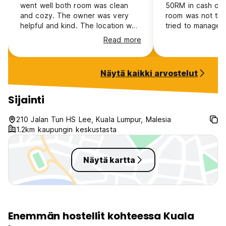
went well both room was clean
50RM in cash onl
and cozy. The owner was very
room was not tha
helpful and kind. The location was
tried to manage 
centrally located and everything
crawled on me, I 
Read more
what you need was within walking
there were more.
distance :)
and booked another 
up your stay/host
Näytä kaikki arvostelut
be better than rep
people who gives
the bad rooms an
Sijainti
didn't stay there,
Ignore this Stay p
210 Jalan Tun HS Lee, Kuala Lumpur, Malesia
can suffer by you
1.2km kaupungin keskustasta
Näytä kartta
Enemmän hostellit kohteessa Kuala