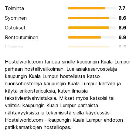
Toiminta
7.7
Syominen
8.6
Ostokset
8.6
Rentoutuminen
6.9
Liikenne
8.5
Kiertoajelu
7.9
Hostelworld.com tarjoaa sinulle kaupungin Kuala Lumpur
Kulttuuri
8.0
parhaan hostellivalikoiman. Lue asiakasarvosteluja
Yöelämä
kaupungin Kuala Lumpur hostelleista katso
7.4
nuorisohostelleja kaupungin Kuala Lumpur kartalla ja
Rahanarvoinen
8.1
käytä erikoistarjouksia, kuten ilmaisia
tekstiviestivahvistuksia. Mikset myös katsoisi tai
valitsisi kaupungin Kuala Lumpur parhaista
nähtävyyksistä ja tekemisistä siellä käydessäsi.
Hostelworld.com - kaupungin Kuala Lumpur ehdoton
patikkamatkojen hostelliopas.