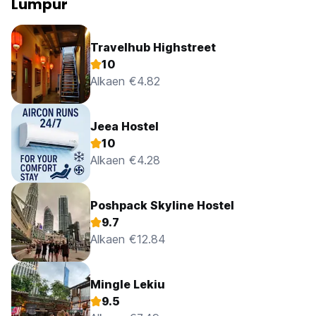
Lumpur
Travelhub Highstreet
10
Alkaen €4.82
Jeea Hostel
10
Alkaen €4.28
Poshpack Skyline Hostel
9.7
Alkaen €12.84
Mingle Lekiu
9.5