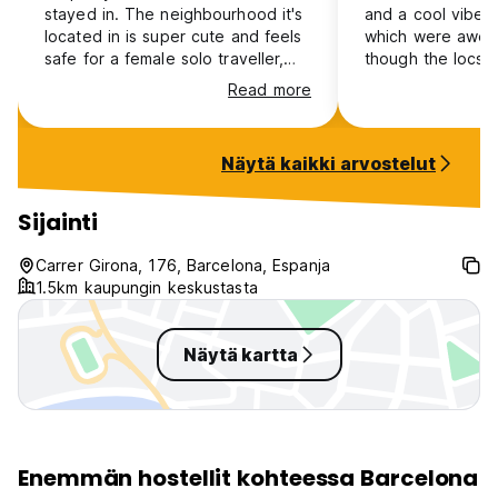
stayed in. The neighbourhood it's
and a cool vibe.
located in is super cute and feels
which were awes
safe for a female solo traveller,
though the locsti
even at night. The room was nice
was very quiet du
Read more
and clean, staff was soo friendly!!
the evenings so 
the rooftop was such a nice add.
night’s sleep. Th
overall safe and cozy vibes,
night were also 
Näytä kaikki arvostelut
would def recommend especially
if you are a female travelling
alone.
Sijainti
Carrer Girona, 176, Barcelona, Espanja
1.5km kaupungin keskustasta
Näytä kartta
Enemmän hostellit kohteessa Barcelona