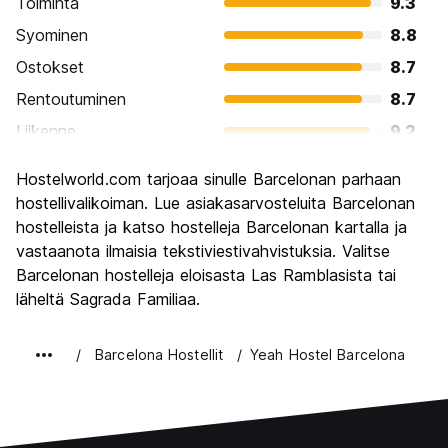
Toiminta
9.3
Syominen
8.8
Ostokset
8.7
Rentoutuminen
8.7
Liikenne
9.2
Kiertoajelu
9.4
Hostelworld.com tarjoaa sinulle Barcelonan parhaan
Kulttuuri
9.4
hostellivalikoiman. Lue asiakasarvosteluita Barcelonan
Yöelämä
hostelleista ja katso hostelleja Barcelonan kartalla ja
8.9
vastaanota ilmaisia tekstiviestivahvistuksia. Valitse
Rahanarvoinen
8.1
Barcelonan hostelleja eloisasta Las Ramblasista tai
läheltä Sagrada Familiaa.
Barcelona Hostellit
Yeah Hostel Barcelona