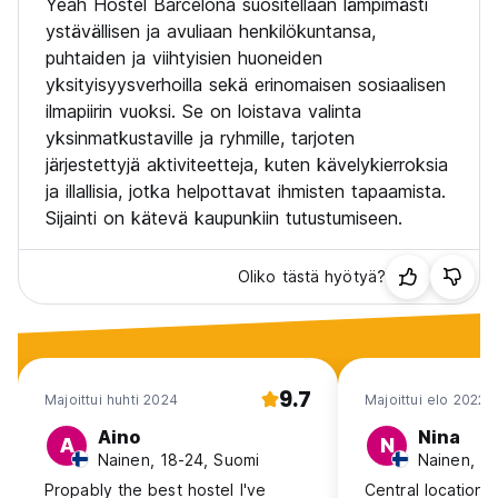
Yeah Hostel Barcelona suositellaan lämpimästi
ystävällisen ja avuliaan henkilökuntansa,
puhtaiden ja viihtyisien huoneiden
yksityisyysverhoilla sekä erinomaisen sosiaalisen
ilmapiirin vuoksi. Se on loistava valinta
yksinmatkustaville ja ryhmille, tarjoten
järjestettyjä aktiviteetteja, kuten kävelykierroksia
ja illallisia, jotka helpottavat ihmisten tapaamista.
Sijainti on kätevä kaupunkiin tutustumiseen.
Oliko tästä hyötyä?
9.7
Majoittui huhti 2024
Majoittui elo 2022
Aino
Nina
A
N
Nainen, 18-24, Suomi
Nainen, 2
Propably the best hostel I've
Central location, c