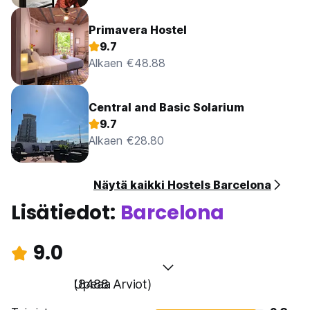
Primavera Hostel
9.7
Alkaen €48.88
Central and Basic Solarium
9.7
Alkaen €28.80
Näytä kaikki Hostels Barcelona
Lisätiedot:
Barcelona
9.0
Upeaa
(8488 Arviot)