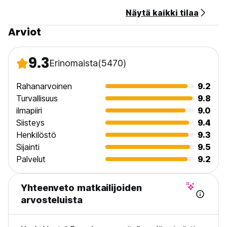
Näytä kaikki tilaa
Arviot
9.3
Erinomaista
(5470)
Rahanarvoinen
9.2
Turvallisuus
9.8
ilmapiiri
9.0
Siisteys
9.4
Henkilöstö
9.3
Sijainti
9.5
Palvelut
9.2
Yhteenveto matkailijoiden
arvosteluista