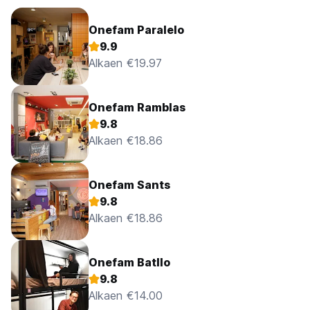
Onefam Paralelo
9.9
Alkaen €19.97
Onefam Ramblas
9.8
Alkaen €18.86
Onefam Sants
9.8
Alkaen €18.86
Onefam Batllo
9.8
Alkaen €14.00