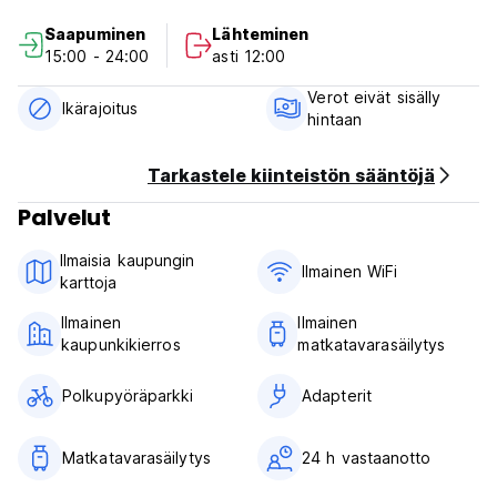
Even if you’re traveling solo we have the perfect solution
Saapuminen
Lähteminen
for you: walking-tour and night tour.
15:00 - 24:00
asti 12:00
From here you’ll be able to walk to some of the most
Verot eivät sisälly
important sightseeing sites and save money in
Ikärajoitus
hintaan
transportation. Just book and come to the best hostel you
will visit!
Tarkastele kiinteistön sääntöjä
Palvelut
Ilmaisia ​​kaupungin
Ilmainen WiFi
karttoja
Ilmainen
Ilmainen
kaupunkikierros
matkatavarasäilytys
Polkupyöräparkki
Adapterit
Matkatavarasäilytys
24 h vastaanotto