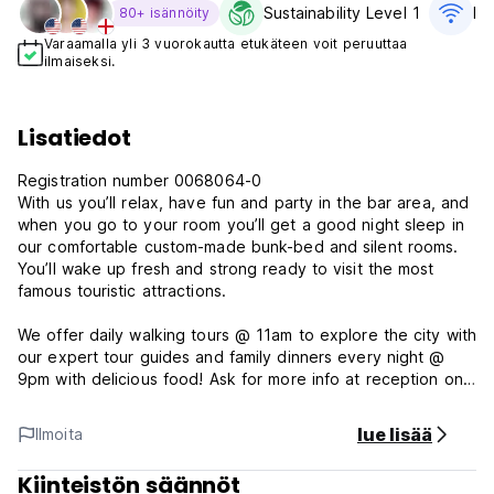
Sustainability Level 1
Il
80+ isännöity
Varaamalla yli 3 vuorokautta etukäteen voit peruuttaa
ilmaiseksi.
Lisatiedot
Registration number 0068064-0
With us you’ll relax, have fun and party in the bar area, and
when you go to your room you’ll get a good night sleep in
our comfortable custom-made bunk-bed and silent rooms.
You’ll wake up fresh and strong ready to visit the most
famous touristic attractions.
We offer daily walking tours @ 11am to explore the city with
our expert tour guides and family dinners every night @
9pm with delicious food! Ask for more info at reception on
arrival!
lue lisää
Ilmoita
We’re between Paseo de Gracia where you’ll find Casa Milà
“La Pedrera” and Casa Batlló (5 minutes walking from the
Kiinteistön säännöt
hostel) and Sagrada Familia, Gaudi’s emblematic temple.