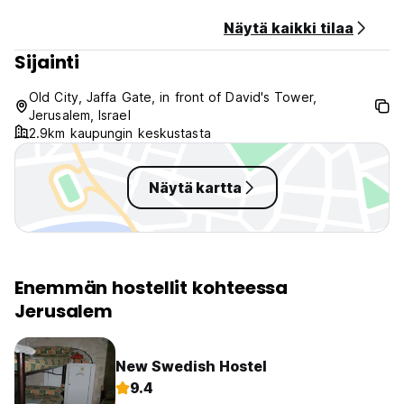
Näytä kaikki tilaa
Sijainti
Old City, Jaffa Gate, in front of David's Tower,
Jerusalem, Israel
2.9km kaupungin keskustasta
Näytä kartta
Enemmän hostellit kohteessa
Jerusalem
New Swedish Hostel
9.4