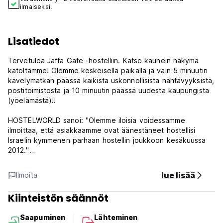
ilmaiseksi.
Lisatiedot
Tervetuloa Jaffa Gate -hostelliin. Katso kaunein näkymä
katoltamme! Olemme keskeisellä paikalla ja vain 5 minuutin
kävelymatkan päässä kaikista uskonnollisista nähtävyyksistä,
postitoimistosta ja 10 minuutin päässä uudesta kaupungista
(yöelämästä)!!
HOSTELWORLD sanoi: "Olemme iloisia voidessamme
ilmoittaa, että asiakkaamme ovat äänestäneet hostellisi
Israelin kymmenen parhaan hostellin joukkoon kesäkuussa
2012."
Teemme vierailustasi niin hauskaa kuin voimme, retkiä
lue lisää
Ilmoita
saatavilla, Internet, nopea langaton (WIFI) Internet-yhteys,
grillausalue, yöelokuvia ja paljon muuta.
Kiinteistön säännöt
Ei ulkonaliikkumiskieltoa!!! Vieraat tulevat todella nauttimaan
Saapuminen
Lähteminen
kodikkaasta ilmapiiristämme! Tarjoamme makuusaleja ja