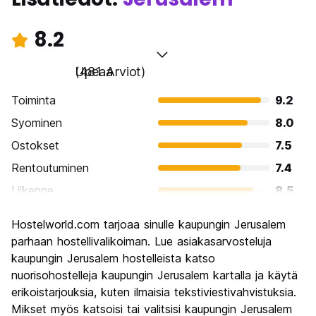
8.2
Upeaa
(481 Arviot)
Toiminta
9.2
Syominen
8.0
Ostokset
7.5
Rentoutuminen
7.4
Liikenne
8.5
Kiertoajelu
9.7
Hostelworld.com tarjoaa sinulle kaupungin Jerusalem
Kulttuuri
9.6
parhaan hostellivalikoiman. Lue asiakasarvosteluja
Yöelämä
kaupungin Jerusalem hostelleista katso
6.7
nuorisohostelleja kaupungin Jerusalem kartalla ja käytä
Rahanarvoinen
7.4
erikoistarjouksia, kuten ilmaisia tekstiviestivahvistuksia.
Mikset myös katsoisi tai valitsisi kaupungin Jerusalem