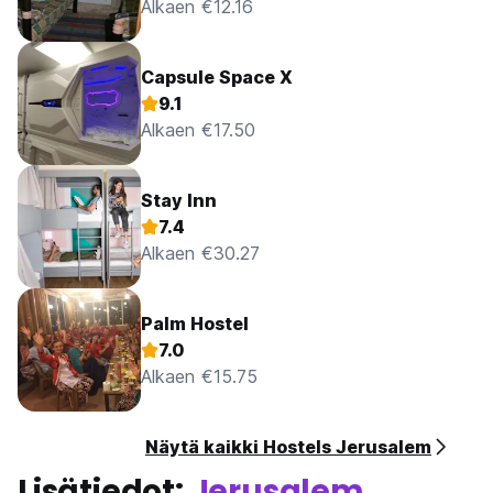
Alkaen €12.16
Capsule Space X
9.1
Alkaen €17.50
Stay Inn
7.4
Alkaen €30.27
Palm Hostel
7.0
Alkaen €15.75
Näytä kaikki Hostels Jerusalem
Lisätiedot:
Jerusalem