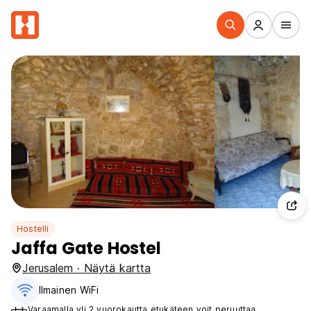
Hostelli
Jaffa Gate Hostel
Jerusalem · Näytä kartta
Ilmainen WiFi
Varaamalla yli 2 vuorokautta etukäteen voit peruuttaa