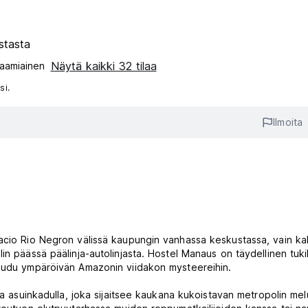
stasta
Näytä kaikki 32 tilaa
aamiainen‎
si.
Ilmoita
lacio Rio Negron välissä kaupungin vanhassa keskustassa, vain k
in päässä päälinja-autolinjasta. Hostel Manaus on täydellinen tuk
taudu ympäröivän Amazonin viidakon mysteereihin.
la asuinkadulla, joka sijaitsee kaukana kukoistavan metropolin mel