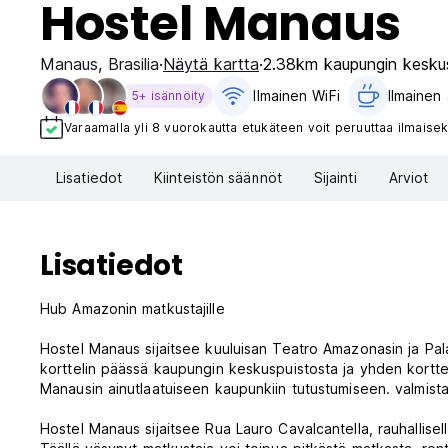
Hostel Manaus
Manaus
,
Brasilia
Näytä kartta
2.38km kaupungin kesku
Ilmainen WiFi
Ilmainen 
5+ isännöity
Varaamalla yli 8 vuorokautta etukäteen voit peruuttaa ilmaisek
Lisatiedot
Kiinteistön säännöt
Sijainti
Arviot
Lisatiedot
Hub Amazonin matkustajille
Hostel Manaus sijaitsee kuuluisan Teatro Amazonasin ja Pa
korttelin päässä kaupungin keskuspuistosta ja yhden korttel
Manausin ainutlaatuiseen kaupunkiin tutustumiseen. valmis
Hostel Manaus sijaitsee Rua Lauro Cavalcantella, rauhallisel