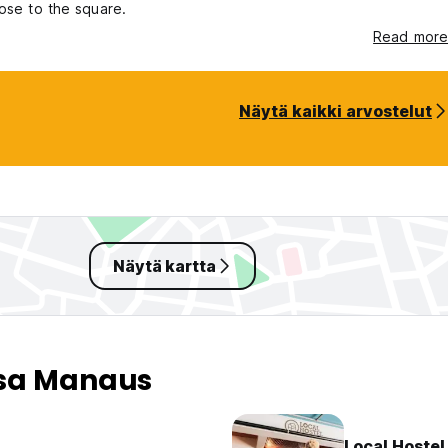
lose to the square.
Read more
Näytä kaikki arvostelut
Näytä kartta
ssa Manaus
Local Hoste