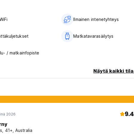
WiFi
Ilmainen intenetyhteys
ttäkuljetukset
Matkatavarasäilytys
lu- / matkainfopiste
Näytä kaikki tila
9.4
einä 2026
rny
s, 41+, Australia