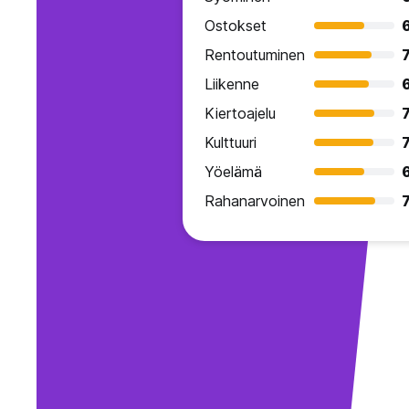
Ostokset
Rentoutuminen
7
Liikenne
Kiertoajelu
7
Kulttuuri
7
Yöelämä
Rahanarvoinen
7