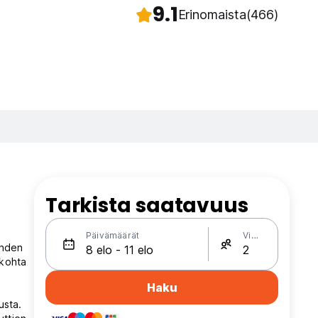
9.1
Erinomaista
(466)
Tarkista saatavuus
Päivämäärät
Vieraat
ahden
ikohta
Haku
usta.