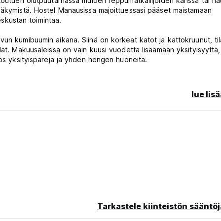
ntoutuen olutpuutarhassa muiden reppumatkailijoiden kanssa tai na
näkymistä. Hostel Manausissa majoittuessasi pääset maistamaan
keskustan toimintaa.
un kumibuumin aikana. Siinä on korkeat katot ja kattokruunut, ti
lat. Makuusaleissa on vain kuusi vuodetta lisäämään yksityisyyttä,
yös yksityispareja ja yhden hengen huoneita.
stassa ainoa hostelli, joka on sidoksissa HOSTELLING INTERNATIO
ravel guide, Rough Guide, Routard, ja se esiteltiin Discovery
lue lis
Hostel Manausiin, etsimällä HI-symbolia etuovesta.
atkustajia tarjoamalla "tietoja" majoituksesta ja viidakkomatkoista
illemme, he saattavat yrittää viedä sinut muualle. Älä anna väärie
AL Hostel Manaus on paras hinta-laatusuhde reppumatkailijoille, mi
age)
Tarkastele kiinteistön sääntöj