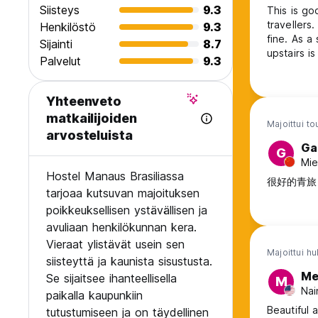
Siisteys
9.3
This is go
travellers
Henkilöstö
9.3
fine. As a
Sijainti
8.7
upstairs is
Palvelut
9.3
area, but i
amazonas,
friendly an
Yhteenveto
matkailijoiden
Majoittui t
arvosteluista
Ga
G
Mie
Hostel Manaus Brasiliassa
很好的青旅
tarjoaa kutsuvan majoituksen
poikkeuksellisen ystävällisen ja
avuliaan henkilökunnan kera.
Vieraat ylistävät usein sen
Majoittui hu
siisteyttä ja kaunista sisustusta.
Me
Se sijaitsee ihanteellisella
M
Nai
paikalla kaupunkiin
Beautiful
tutustumiseen ja on täydellinen