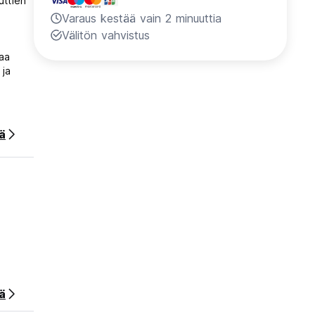
uttien
Varaus kestää vain 2 minuuttia
Välitön vahvistus
laa
 ja
NAL -
ää
.
n
tä
ä