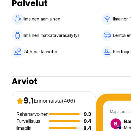
Palvelut
Ilmainen aamiainen‎
Ilmainen 
Ilmainen matkatavarasäilytys
Lentoken
24 h vastaanotto
Kiertoaje
Arviot
9.1
Erinomaista
(466)
Majoittui h
Rahanarvoinen
9.3
Turvallisuus
9.4
Ba
B
Mie
ilmapiiri
8.4