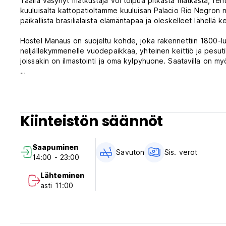
Täällä väsynyt matkustaja voi toipua pitkästä matkasta, re
kuuluisalta kattopatioltamme kuuluisan Palacio Rio Negron 
paikallista brasilialaista elämäntapaa ja oleskelleet lähellä 
Hostel Manaus on suojeltu kohde, joka rakennettiin 1800-luv
neljällekymmenelle vuodepaikkaa, yhteinen keittiö ja pesuti
joissakin on ilmastointi ja oma kylpyhuone. Saatavilla on m
Hostel Manaus on brasilialainen, ja se on kaupungin kesku
ryhmään. Suosittelevat myös The Lonely Planet, Footprints t
Channelilla Amazonin ensimmäisenä nuorisohostellina.
Kiinteistön säännöt
VAROITUS: Varo jäljitelmiä. Varmista, että saavut ORIGINAL 
Lentokentällä ja bussissa matkanjärjestäjät voivat lähestyä m
Saapuminen
Koska Hostel Manaus ei suosittele näitä operaattoreita viera
Savuton
Sis. verot
14:00 - 23:00
tietojen johdattaa harhaan. Tule ja katso itse, miksi ORIGIN
kaupungilla on tarjota. (Auto-translated from original langu
Lähteminen
asti 11:00