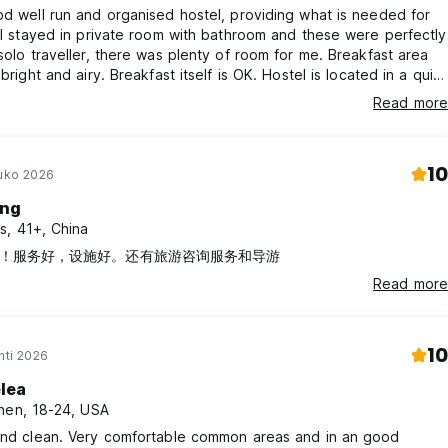
od well run and organised hostel, providing what is needed for
. I stayed in private room with bathroom and these were perfectly
 solo traveller, there was plenty of room for me. Breakfast area
 bright and airy. Breakfast itself is OK. Hostel is located in a quiet
t is only a short walk to key tourist attractions like the teatro
Read more
 the port, fish market and some of the museums. Staff were
d efficient. I'd stay again.
10
ouko 2026
ng
s, 41+, China
！服务好，设施好。还有旅游咨询服务和导游
Read more
10
hti 2026
lea
nen, 18-24, USA
 and clean. Very comfortable common areas and in an good