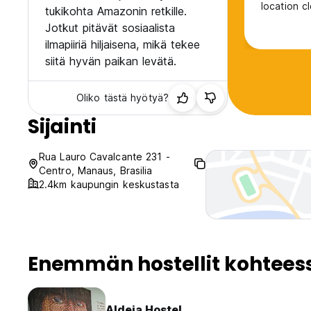
location c
tukikohta Amazonin retkille.
Jotkut pitävät sosiaalista
ilmapiiriä hiljaisena, mikä tekee
siitä hyvän paikan levätä.
Oliko tästä hyötyä?
Sijainti
Rua Lauro Cavalcante 231 -
Centro, Manaus, Brasilia
2.4km kaupungin keskustasta
Enemmän hostellit kohtee
Aldeia Hostel