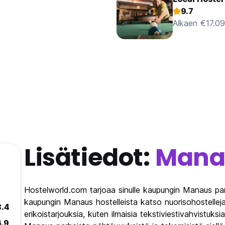
9.7
Alkaen €17.09
Lisätiedot:
Mana
Hostelworld.com tarjoaa sinulle kaupungin Manaus par
kaupungin Manaus hostelleista katso nuorisohostellej
8.4
erikoistarjouksia, kuten ilmaisia tekstiviestivahvistuksi
6.9