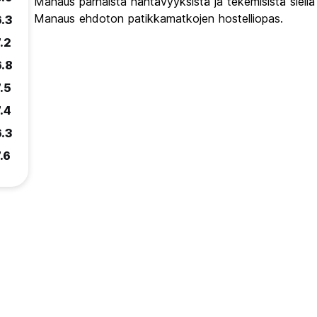
Manaus parhaista nähtävyyksistä ja tekemisistä siell
Manaus ehdoton patikkamatkojen hostelliopas.
6.3
.2
6.8
.5
.4
6.3
.6