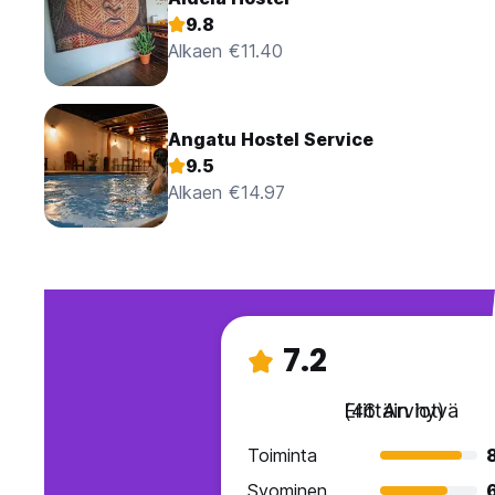
9.8
Alkaen €11.40
Angatu Hostel Service
9.5
Alkaen €14.97
7.2
Erittäin hyvä
(46 Arviot)
Toiminta
Syominen