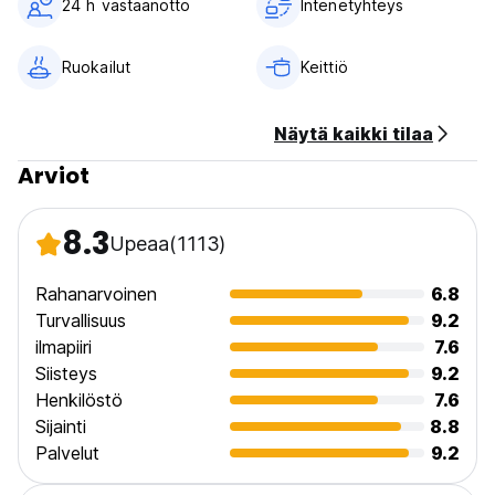
24 h vastaanotto
Intenetyhteys
Ruokailut
Keittiö
Näytä kaikki tilaa
Arviot
8.3
Upeaa
(1113)
Rahanarvoinen
6.8
Turvallisuus
9.2
ilmapiiri
7.6
Siisteys
9.2
Henkilöstö
7.6
Sijainti
8.8
Palvelut
9.2