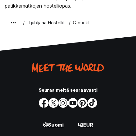
patikkamatkojen hostelliopas.
Ljubljana Hostellit
C-punkt
Seuraa meitä seuraavasti
Suomi
EUR