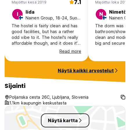
7.1
Majoittui kesä 2019
Majoittui loka 2016
Iida
Nimetön
I
N
Nainen Group, 18-24, Suomi
The hostel is fairly clean and has
The dorm was ni
good facilities, but has a rather
bathroom/shower
odd vibe to it. The hostel's really
clean and moder
affordable though, and it does it's
big and secure. Y
job. It's located pretty far from
sit in the lower 
Read more
everything, though public
bumbing your hea
transport is easily accessible. The
but it was a com
staff was alright but not very
sleep in. The poo
Näytä kaikki arvostelut
friendly. However, the guest
and you can put 
kitchen is nice and cosy and is a
the speakers wit
good place to meet other
There was some 
Sijainti
travelers. :)
but it was a nice
I would stay agai
Poljanska cesta 26C, Ljubljana, Slovenia
1.1km kaupungin keskustasta
Näytä kartta