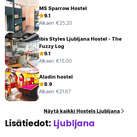
MS Sparrow Hostel
9.1
Alkaen €25.20
ibis Styles Ljubljana Hostel - The
Fuzzy Log
9.1
Alkaen €15.00
Aladin hostel
8.9
Alkaen €21.67
Näytä kaikki Hostels Ljubljana
Lisätiedot:
Ljubljana