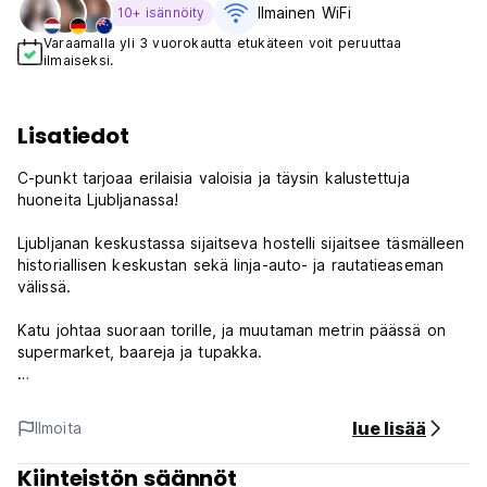
Ilmainen WiFi
10+ isännöity
Varaamalla yli 3 vuorokautta etukäteen voit peruuttaa
ilmaiseksi.
Lisatiedot
C-punkt tarjoaa erilaisia ​​valoisia ja täysin kalustettuja
huoneita Ljubljanassa!
Ljubljanan keskustassa sijaitseva hostelli sijaitsee täsmälleen
historiallisen keskustan sekä linja-auto- ja rautatieaseman
välissä.
Katu johtaa suoraan torille, ja muutaman metrin päässä on
supermarket, baareja ja tupakka.
C-punktin säännöt ja ehdot:
lue lisää
Ilmoita
Peruutusehdot: 48 tuntia ennen saapumista.
Kiinteistön säännöt
Sisäänkirjautuminen klo 16.00 alkaen.