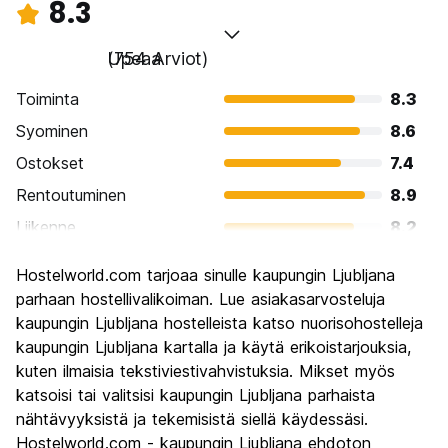
8.3
Upeaa
(754 Arviot)
Toiminta
8.3
Syominen
8.6
Ostokset
7.4
Rentoutuminen
8.9
Liikenne
8.2
Kiertoajelu
8.4
Hostelworld.com tarjoaa sinulle kaupungin Ljubljana
Kulttuuri
8.6
parhaan hostellivalikoiman. Lue asiakasarvosteluja
Yöelämä
kaupungin Ljubljana hostelleista katso nuorisohostelleja
7.7
kaupungin Ljubljana kartalla ja käytä erikoistarjouksia,
Rahanarvoinen
8.4
kuten ilmaisia tekstiviestivahvistuksia. Mikset myös
katsoisi tai valitsisi kaupungin Ljubljana parhaista
nähtävyyksistä ja tekemisistä siellä käydessäsi.
Hostelworld.com - kaupungin Ljubljana ehdoton