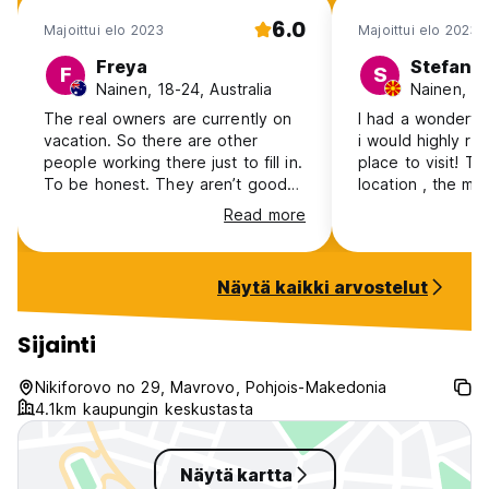
6.0
Majoittui elo 2023
Majoittui elo 2023
Freya
Stefana
F
S
Nainen, 18-24, Australia
The real owners are currently on
I had a wonderfu
vacation. So there are other
i would highly r
people working there just to fill in.
place to visit! Th
To be honest. They aren’t good
location , the moun
hosts. They don’t talk to you.
perfect getaway !
Read more
They invite their friends over,
smoke in the hostel, spend all day
watching tv in the common room.
Näytä kaikki arvostelut
At one point I was the only one in
the hostel for 10 hours. Everyone
left even the person working
Sijainti
there. They just left and didn’t say
a word to me. I hired the bike
Nikiforovo no 29, Mavrovo, Pohjois-Makedonia
which was good. I did a 7km bike
4.1km kaupungin keskustasta
ride to Mavrovo and got a coffee.
The bike ride isn’
Näytä kartta