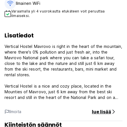
Ilmainen WiFi
Varaamalla yli 4 vuorokautta etukäteen voit peruuttaa
ilmaiseksi.
Lisatiedot
Vertical Hostel Mavrovo is right in the heart of the mountain,
where there's 0% pollution and just fresh air, into the
Mavrovo National park where you can take a safari tour,
close to the lake and the nature and still just 6 km away
from the ski resort, the restaurants, bars, mini market and
rental stores.
Vertical Hostel is a nice and cozy place, located in the
Mounties of Mavrovo, just 6 km away from the best ski
resort and still in the heart of the National Park and on a
walking distance from the beautiful Mavrovo lake.
lue lisää
Ilmoita
We have 6 hostel rooms (4x2 bed and 2x4 bed) and 1
private room with double bed, tv and private bathroom.
Kiinteistön säännöt
Fully equipped kitchen and toilets, big lobby with free wi-fi,