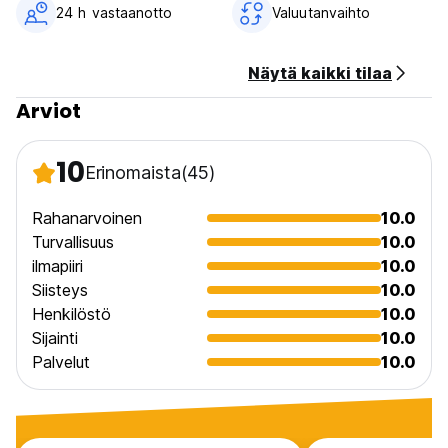
24 h vastaanotto
Valuutanvaihto
General:
No curfew.
Non smoking.
Näytä kaikki tilaa
The hostel is open 24/7.
Arviot
Suitable for children.
Smoking into the hostel is not allowed.
Free Wi-Fi.
10
Table Games.
Erinomaista
(45)
Rahanarvoinen
10.0
Turvallisuus
10.0
ilmapiiri
10.0
Siisteys
10.0
Henkilöstö
10.0
Sijainti
10.0
Palvelut
10.0