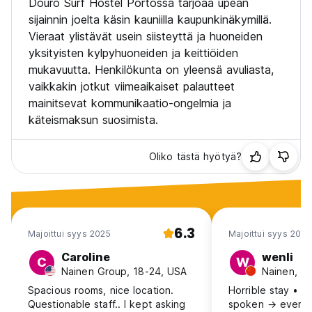
Douro Surf Hostel Portossa tarjoaa upean
sijainnin joelta käsin kauniilla kaupunkinäkymillä.
Vieraat ylistävät usein siisteyttä ja huoneiden
yksityisten kylpyhuoneiden ja keittiöiden
mukavuutta. Henkilökunta on yleensä avuliasta,
vaikkakin jotkut viimeaikaiset palautteet
mainitsevat kommunikaatio-ongelmia ja
käteismaksun suosimista.
Oliko tästä hyötyä?
6.3
Majoittui syys 2025
Majoittui syys 2025
Caroline
wenli
C
W
Nainen Group, 18-24, USA
Nainen, 31
Spacious rooms, nice location.
Horrible stay • ❌ No English
Questionable staff.. I kept asking
spoken → every 