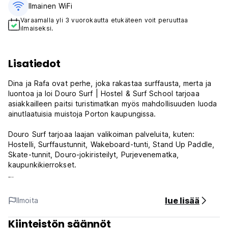
Ilmainen WiFi
Varaamalla yli 3 vuorokautta etukäteen voit peruuttaa
ilmaiseksi.
Lisatiedot
Dina ja Rafa ovat perhe, joka rakastaa surffausta, merta ja
luontoa ja loi Douro Surf | Hostel & Surf School tarjoaa
asiakkailleen paitsi turistimatkan myös mahdollisuuden luoda
ainutlaatuisia muistoja Porton kaupungissa.
Douro Surf tarjoaa laajan valikoiman palveluita, kuten:
Hostelli, Surffaustunnit, Wakeboard-tunti, Stand Up Paddle,
Skate-tunnit, Douro-jokiristeilyt, Purjevenematka,
kaupunkikierrokset.
Douro Surf Hostel on rakennus, joka sijaitsee historiallisella
Gaialla - joka sisältää Douron maiseman, joka on luokiteltu
lue lisää
Ilmoita
"maailmanperintökohteeksi" - Porton viinikellarien
ympäröimänä, vain 2 minuutin kävelymatkan päässä Douro-
Kiinteistön säännöt
joesta ja Dom Luis Bridge I:stä.