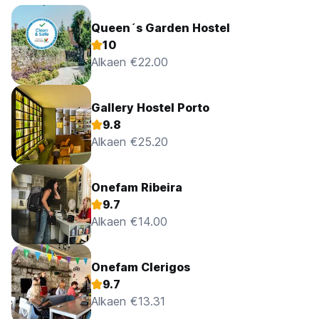
Queen´s Garden Hostel
10
Alkaen €22.00
Gallery Hostel Porto
9.8
Alkaen €25.20
Onefam Ribeira
9.7
Alkaen €14.00
Onefam Clerigos
9.7
Alkaen €13.31