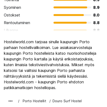
Syominen
8.9
Ostokset
8.0
Rentoutuminen
8.8
Liikenne
8.8
Kiertoajelu
9.1
Hostelworld.com tarjoaa sinulle kaupungin Porto
Kulttuuri
9.1
parhaan hostellivalikoiman. Lue asiakasarvosteluja
Yöelämä
kaupungin Porto hostelleista katso nuorisohostelleja
8.2
kaupungin Porto kartalla ja käytä erikoistarjouksia,
Rahanarvoinen
9.2
kuten ilmaisia tekstiviestivahvistuksia. Mikset myös
katsoisi tai valitsisi kaupungin Porto parhaista
nähtävyyksistä ja tekemisistä siellä käydessäsi.
Hostelworld.com - kaupungin Porto ehdoton
patikkamatkojen hostelliopas.
Porto Hostellit
Douro Surf Hostel