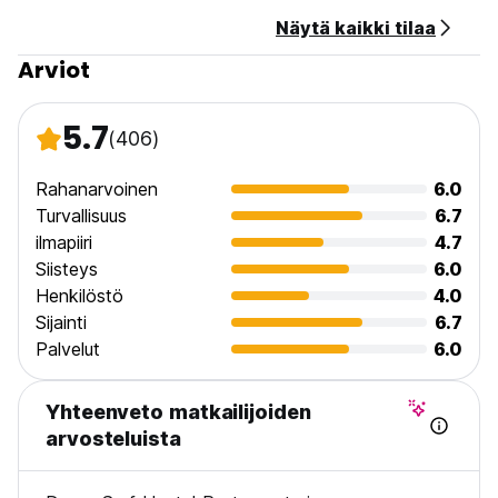
Näytä kaikki tilaa
Douro Surf Hostelin säännöt ja ehdot:
- Vastaanotto on avoinna klo 9-20
Arviot
- Uloskirjautuminen klo 12 asti
- Sisäänkirjautuminen klo 14-20
- Myöhäinen sisäänkirjautuminen edellisen vahvistuksen
5.7
(406)
mukaan
- Peruutusehdot: 48h etukäteen
- Maksu saapumisen yhteydessä käteisellä
Rahanarvoinen
6.0
- Verot sisältyvät
Turvallisuus
6.7
- Ikäraja (18-50 vuotta) (Auto-translated from original
ilmapiiri
4.7
language)
Siisteys
6.0
Henkilöstö
4.0
Sijainti
6.7
Palvelut
6.0
Yhteenveto matkailijoiden
arvosteluista