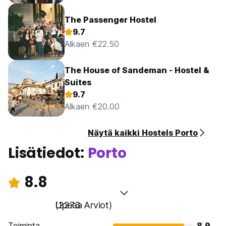
The Passenger Hostel
9.7
Alkaen €22.50
The House of Sandeman - Hostel &
Suites
9.7
Alkaen €20.00
Näytä kaikki Hostels Porto
Lisätiedot:
Porto
8.8
Upeaa
(2273 Arviot)
Toiminta
8.9