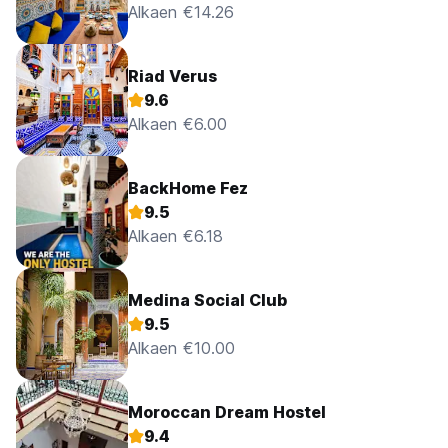
Alkaen €14.26
Riad Verus
9.6
Alkaen €6.00
BackHome Fez
9.5
Alkaen €6.18
Medina Social Club
9.5
Alkaen €10.00
Moroccan Dream Hostel
9.4