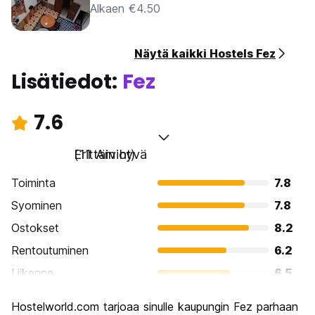
Alkaen €4.50
Näytä kaikki Hostels Fez
Lisätiedot:
Fez
7.6
Erittäin hyvä
(11 Arviot)
Toiminta
7.8
Syominen
7.8
Ostokset
8.2
Rentoutuminen
6.2
Liikenne
6.5
Kiertoajelu
8.7
Hostelworld.com tarjoaa sinulle kaupungin Fez parhaan