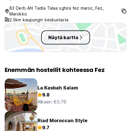
83 Derb Ahl Tadla Talaa sghira fez maroc, Fez,
Marokko
2.5km kaupungin keskustasta
Näytä kartta
Enemmän hostellit kohteessa Fez
La Kasbah Salam
9.8
Alkaen €0.76
Riad Moroccan Style
9.7