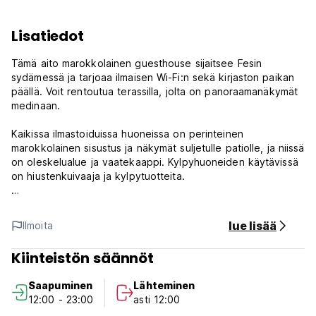
Lisatiedot
Tämä aito marokkolainen guesthouse sijaitsee Fesin
sydämessä ja tarjoaa ilmaisen Wi-Fi:n sekä kirjaston paikan
päällä. Voit rentoutua terassilla, jolta on panoraamanäkymät
medinaan.
Kaikissa ilmastoiduissa huoneissa on perinteinen
marokkolainen sisustus ja näkymät suljetulle patiolle, ja niissä
on oleskelualue ja vaatekaappi. Kylpyhuoneiden käytävissä
on hiustenkuivaaja ja kylpytuotteita.
Voit maistella paikallisia ruokia Dar Ahl Tadlan ruokasalissa
tai sisäpihalla. Mannermainen aamiainen tarjoillaan joka aamu
lue lisää
Ilmoita
tähän tarkoitukseen varattuun tilaan tai mukavasti
huoneeseesi.
Kiinteistön säännöt
Julkinen pysäköinti on saatavilla, ja guesthouse on 2 km:n
Saapuminen
Lähteminen
päässä Fesin rautatieasemalta. Fezin lentokenttä on 12 km:n
12:00 - 23:00
asti 12:00
päässä ja Bab Boujloud -portti 5 minuutin kävelymatkan