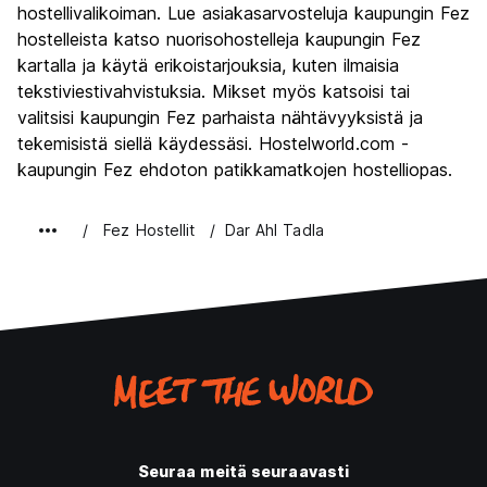
Kulttuuri
9.1
hostellivalikoiman. Lue asiakasarvosteluja kaupungin Fez
Yöelämä
hostelleista katso nuorisohostelleja kaupungin Fez
5.5
kartalla ja käytä erikoistarjouksia, kuten ilmaisia
Rahanarvoinen
8.4
tekstiviestivahvistuksia. Mikset myös katsoisi tai
valitsisi kaupungin Fez parhaista nähtävyyksistä ja
tekemisistä siellä käydessäsi. Hostelworld.com -
kaupungin Fez ehdoton patikkamatkojen hostelliopas.
Fez Hostellit
Dar Ahl Tadla
Seuraa meitä seuraavasti