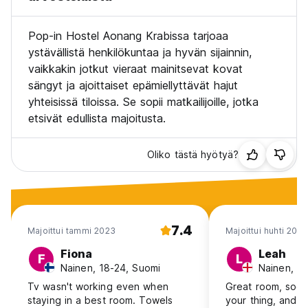
Pop-in Hostel Aonang Krabissa tarjoaa
ystävällistä henkilökuntaa ja hyvän sijainnin,
vaikkakin jotkut vieraat mainitsevat kovat
sängyt ja ajoittaiset epämiellyttävät hajut
yhteisissä tiloissa. Se sopii matkailijoille, jotka
etsivät edullista majoitusta.
Oliko tästä hyötyä?
7.4
Majoittui tammi 2023
Majoittui huhti 2026
Fiona
Leah
F
L
Nainen, 18-24, Suomi
Nainen, 2
Tv wasn't working even when
Great room, social
staying in a best room. Towels
your thing, and 1