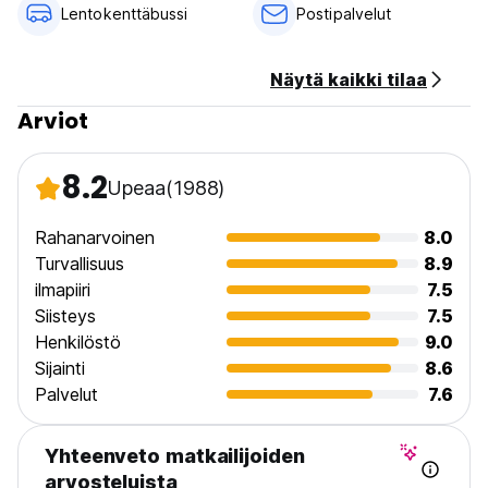
Kansainväliset pistorasiat, lukuvalot, ilmastointi, ylisuuret
Lentokenttäbussi
Postipalvelut
sängyn alla olevat kaapit, sänkyhyllyt, pyyhetelineet, suuret
kerrossängyt, peitot, yksityisyysverhot
Näytä kaikki tilaa
Yksityisten huoneiden palveluihin kuuluu;
Arviot
Ilmastointi, TV, kirjoituspöytä ja tuoli, oma kylpyhuone,
jääkaappi, king-size-vuode, ilmainen suihkugeeli, shampoo
8.2
ja hoitoaine, vedenkeitin, vesi, kupit, kahvi ja tee.
Upeaa
(1988)
Hostellin palveluihin kuuluu;
Rahanarvoinen
8.0
Turvallisuus
8.9
Ilmainen wifi, kuumat suihkut, sadesuihku, ilmainen
ilmapiiri
7.5
suihkugeeli, shampoo, hoitoaine, itsepalvelupesula, suuret
yhteiset tilat seurustelua varten, minibaari, ilmaiset
Siisteys
7.5
tietokoneet. (Auto-translated from original language)
Henkilöstö
9.0
Sijainti
8.6
Palvelut
7.6
Yhteenveto matkailijoiden
arvosteluista