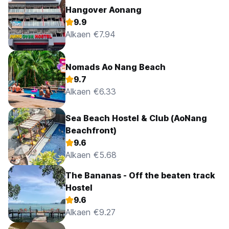
Hangover Aonang
9.9
Alkaen €7.94
Nomads Ao Nang Beach
9.7
Alkaen €6.33
Sea Beach Hostel & Club (AoNang
Beachfront)
9.6
Alkaen €5.68
The Bananas - Off the beaten track
Hostel
9.6
Alkaen €9.27