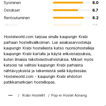
Syominen
8.0
Ostokset
6.7
Rentoutuminen
8.2
Liikenne
7.6
Kiertoajelu
7.5
Hostelworld.com tarjoaa sinulle kaupungin Krabi
Kulttuuri
6.9
parhaan hostellivalikoiman. Lue asiakasarvosteluja
Yöelämä
kaupungin Krabi hostelleista katso nuorisohostelleja
6.4
kaupungin Krabi kartalla ja käytä erikoistarjouksia,
Rahanarvoinen
8.0
kuten ilmaisia tekstiviestivahvistuksia. Mikset myös
katsoisi tai valitsisi kaupungin Krabi parhaista
nähtävyyksistä ja tekemisistä siellä käydessäsi.
Hostelworld.com - kaupungin Krabi ehdoton
patikkamatkojen hostelliopas.
Krabi Hostellit
Pop-in Hostel Aonang