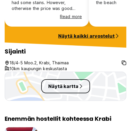
had some stains. However,
the beach
otherwise the price was good
considering the location. Also the
Read more
workers in a bar were really nice.
Näytä kaikki arvostelut
Sijainti
18/4-5 Moo.2, Krabi, Thaimaa
10km kaupungin keskustasta
Näytä kartta
Enemmän hostellit kohteessa Krabi