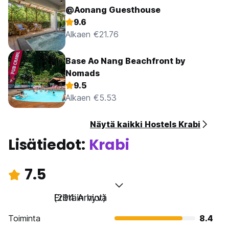
@Aonang Guesthouse
9.6
Alkaen €21.76
Base Ao Nang Beachfront by
Nomads
9.5
Alkaen €5.53
Näytä kaikki Hostels Krabi
Lisätiedot:
Krabi
7.5
Erittäin hyvä
(294 Arviot)
Toiminta
8.4