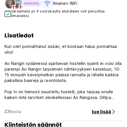
Ilmainen WiFi
isännöity
Varaamalla yli 4 vuorokautta etukäteen voit peruuttaa
ilmaiseksi.
Lisatiedot
Kun olet ponnahtanut sisään, et koskaan halua ponnahtaa
ulos!
Ao Nangin sydämessä sijaitsevan hostellin sijainti ei voisi olla
parempi Ao Nangin tarjoamien nähtävyyksien katseluun, 10-
15 minuutin kävelymatkan päässä rannalta ja lähellä kaikkia
paikallisia baareja ja ravintoloita.
Pop In on hienosti sisustettu hostelli, joka tarjoaa sinulle
kaiken mitä tarvitset oleskellessasi Ao Nangissa. Olitpa
sitten rentoutumassa rannalla tai rentoutumassa
hostellibaarissa uusien ystävien kanssa, olemme varmoja,
lue lisää
Ilmoita
että viihdyt Pop Inissa. Pop In tarjoaa valtavan
tarkoitukseen rakennetun yhteisen alueen, joka on
Kiinteistön säännöt
ihanteellinen paikka tavata muita reppumatkailijoita ja