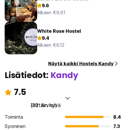
9.6
Alkaen €9.61
White Rose Hostel
9.4
Alkaen €6.12
Näytä kaikki Hostels Kandy
Lisätiedot:
Kandy
7.5
Erittäin hyvä
(62 Arviot)
Toiminta
8.4
Syominen
7.3