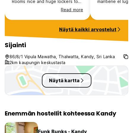
Rooms nice and huge lockers to
mantiene el lugar
everyone. Mosquito nets,
un poco lejo del 
Read more
comfortable beds.. staff is really
ciudad y ubicado
nice and help you with everything
carretera princi
you need. Location is a bit far
tráfico.
Näytä kaikki arvostelut
from the centre but tuktuk is easy
to get from the main road.
Sijainti
86/8/1 Vipula Mawatha, Thalwatta, Kandy, Sri Lanka
2km kaupungin keskustasta
Näytä kartta
Enemmän hostellit kohteessa Kandy
Funk Bunks - Kandy