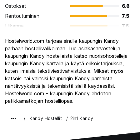
Ostokset
6.6
Rentoutuminen
7.5
Liikenne
7.6
Kiertoajelu
8.5
Hostelworld.com tarjoaa sinulle kaupungin Kandy
Kulttuuri
8.6
parhaan hostellivalikoiman. Lue asiakasarvosteluja
Yöelämä
kaupungin Kandy hostelleista katso nuorisohostelleja
5.1
kaupungin Kandy kartalla ja käytä erikoistarjouksia,
Rahanarvoinen
8.0
kuten ilmaisia tekstiviestivahvistuksia. Mikset myös
katsoisi tai valitsisi kaupungin Kandy parhaista
nähtävyyksistä ja tekemisistä siellä käydessäsi.
Hostelworld.com - kaupungin Kandy ehdoton
patikkamatkojen hostelliopas.
Kandy Hostellit
2in1 Kandy