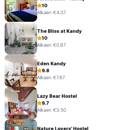
10
Alkaen €4.37
The Bliss at Kandy
10
Alkaen €0.87
Eden Kandy
9.8
Alkaen €7.87
Lazy Bear Hostel
9.7
Alkaen €3.50
Nature Lovers' Hostel