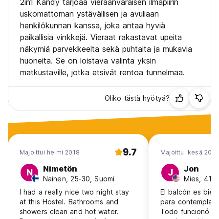
2in1 Kandy tarjoaa vieraanvaraisen ilmapiirin
uskomattoman ystävällisen ja avuliaan
henkilökunnan kanssa, joka antaa hyviä
paikallisia vinkkejä. Vieraat rakastavat upeita
näkymiä parvekkeelta sekä puhtaita ja mukavia
huoneita. Se on loistava valinta yksin
matkustaville, jotka etsivät rentoa tunnelmaa.
Oliko tästä hyötyä?
9.7
Majoittui helmi 2018
Majoittui kesä 202
Nimetön
Jon
N
J
Nainen, 25-30, Suomi
Mies, 41+
I had a really nice two night stay
El balcón es bien
at this Hostel. Bathrooms and
para contemplar 
showers clean and hot water.
Todo funcionó bie