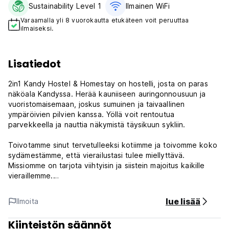
Sustainability Level 1
Ilmainen WiFi
Varaamalla yli 8 vuorokautta etukäteen voit peruuttaa
ilmaiseksi.
Lisatiedot
2in1 Kandy Hostel & Homestay on hostelli, josta on paras
näköala Kandyssa. Herää kauniiseen auringonnousuun ja
vuoristomaisemaan, joskus sumuinen ja taivaallinen
ympäröivien pilvien kanssa. Yöllä voit rentoutua
parvekkeella ja nauttia näkymistä täysikuun sykliin.
Toivotamme sinut tervetulleeksi kotiimme ja toivomme koko
sydämestämme, että vierailustasi tulee miellyttävä.
Missiomme on tarjota viihtyisin ja siistein majoitus kaikille
vieraillemme.
Nimi '2in1' tarkoittaa yksinkertaisesti sitä, että pääset
lue lisää
Ilmoita
kokemaan sekä HOSTELLI- että HOME-STAY täällä meidän
vaatimattomassa asuinpaikassamme. Tulet asumaan Sri
Kiinteistön säännöt
Lankan kandyaanien joukossa, ja meillä on kunnia ja ilo, että