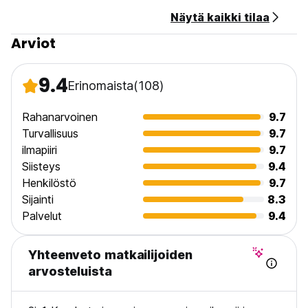
Näytä kaikki tilaa
Arviot
9.4
Erinomaista
(108)
Rahanarvoinen
9.7
Turvallisuus
9.7
ilmapiiri
9.7
Siisteys
9.4
Henkilöstö
9.7
Sijainti
8.3
Palvelut
9.4
Yhteenveto matkailijoiden
arvosteluista