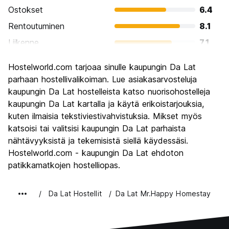
Ostokset
6.4
Rentoutuminen
8.1
Liikenne
7.1
Kiertoajelu
8.3
Hostelworld.com tarjoaa sinulle kaupungin Da Lat
Kulttuuri
7.9
parhaan hostellivalikoiman. Lue asiakasarvosteluja
Yöelämä
kaupungin Da Lat hostelleista katso nuorisohostelleja
6.0
kaupungin Da Lat kartalla ja käytä erikoistarjouksia,
Rahanarvoinen
8.4
kuten ilmaisia tekstiviestivahvistuksia. Mikset myös
katsoisi tai valitsisi kaupungin Da Lat parhaista
nähtävyyksistä ja tekemisistä siellä käydessäsi.
Hostelworld.com - kaupungin Da Lat ehdoton
patikkamatkojen hostelliopas.
Da Lat Hostellit
Da Lat Mr.Happy Homestay