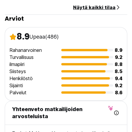
Näytä kaikki tilaa
Arviot
8.9
Upeaa
(486)
Rahanarvoinen
8.9
Turvallisuus
9.2
ilmapiiri
8.8
Siisteys
8.5
Henkilöstö
9.4
Sijainti
9.2
Palvelut
8.6
Yhteenveto matkailijoiden
arvosteluista