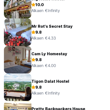
10.0
Alkaen €Infinity
Mr Rot's Secret Stay
9.8
Alkaen €4.33
Cam Ly Homestay
9.8
Alkaen €4.00
Tigon Dalat Hostel
9.8
Alkaen €Infinity
Pretty Backpackers House