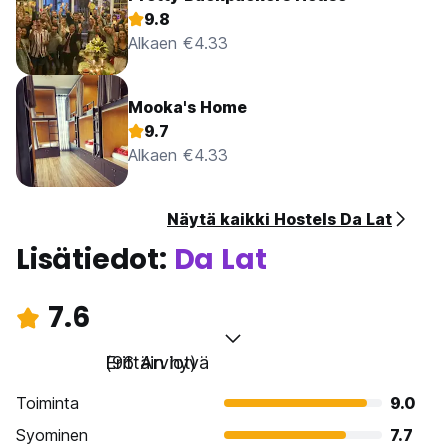
9.8
Alkaen €4.33
Mooka's Home
9.7
Alkaen €4.33
Näytä kaikki Hostels Da Lat
Lisätiedot:
Da Lat
7.6
Erittäin hyvä
(96 Arviot)
Toiminta
9.0
Syominen
7.7