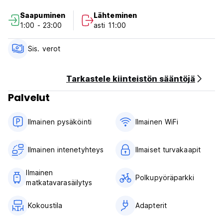
Saapuminen
Lähteminen
Kiitos, että etsit meitä!
1:00 - 23:00
asti 11:00
Tarjoamme myös ILMAISEN kävelykierroksen joka ilta:
Yömarkkinoille (kokeile katuruokaa), labyrinttibaariin,
Sis. verot
karaokeen,... muihin kiertuepalveluihin% (Auto-translated
from original language)
Tarkastele kiinteistön sääntöjä
Palvelut
Ilmainen pysäköinti
Ilmainen WiFi
Ilmainen intenetyhteys
Ilmaiset turvakaapit
Ilmainen
Polkupyöräparkki
matkatavarasäilytys
Kokoustila
Adapterit