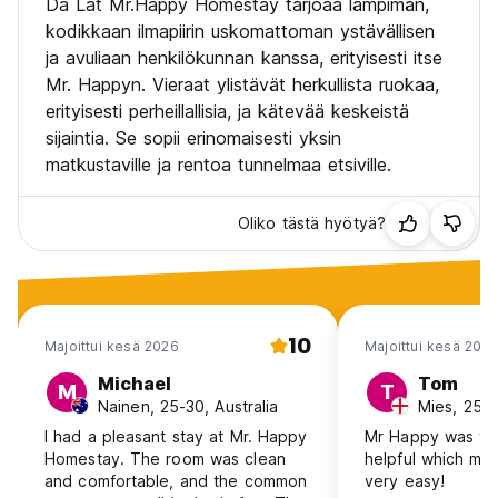
Da Lat Mr.Happy Homestay tarjoaa lämpimän,
kodikkaan ilmapiirin uskomattoman ystävällisen
ja avuliaan henkilökunnan kanssa, erityisesti itse
Mr. Happyn. Vieraat ylistävät herkullista ruokaa,
erityisesti perheillallisia, ja kätevää keskeistä
sijaintia. Se sopii erinomaisesti yksin
matkustaville ja rentoa tunnelmaa etsiville.
Oliko tästä hyötyä?
10
Majoittui kesä 2026
Majoittui kesä 202
Michael
Tom
M
T
Nainen, 25-30, Australia
Mies, 25-3
I had a pleasant stay at Mr. Happy
Mr Happy was ve
Homestay. The room was clean
helpful which ma
and comfortable, and the common
very easy!