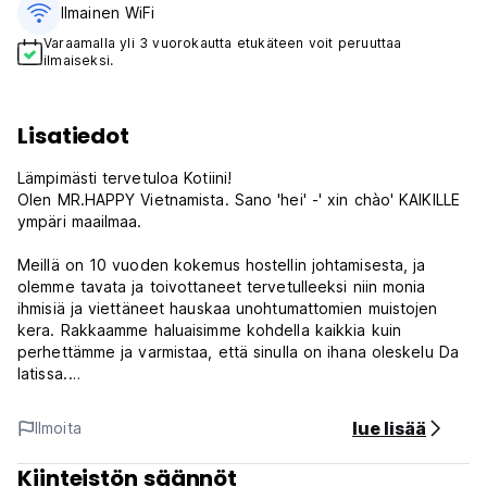
Ilmainen WiFi
Varaamalla yli 3 vuorokautta etukäteen voit peruuttaa
ilmaiseksi.
Lisatiedot
Lämpimästi tervetuloa Kotiini!
Olen MR.HAPPY Vietnamista. Sano 'hei' -' xin chào' KAIKILLE
ympäri maailmaa.
Meillä on 10 vuoden kokemus hostellin johtamisesta, ja
olemme tavata ja toivottaneet tervetulleeksi niin monia
ihmisiä ja viettäneet hauskaa unohtumattomien muistojen
kera. Rakkaamme haluaisimme kohdella kaikkia kuin
perhettämme ja varmistaa, että sinulla on ihana oleskelu Da
latissa.
Jos etsit paikkaa rentoutua, pitää hauskaa, hyvää ruokaa,
lue lisää
Ilmoita
juomaa, karaokea... tämä on OIKEIN paikka sinulle!
En malta odottaa, että näemme sinut täällä!
Kiinteistön säännöt
Olemme täällä, jos tarvitset!