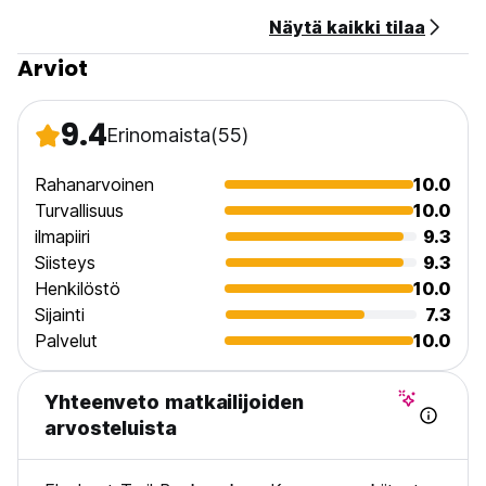
Näytä kaikki tilaa
Arviot
9.4
Erinomaista
(55)
Rahanarvoinen
10.0
Turvallisuus
10.0
ilmapiiri
9.3
Siisteys
9.3
Henkilöstö
10.0
Sijainti
7.3
Palvelut
10.0
Yhteenveto matkailijoiden
arvosteluista