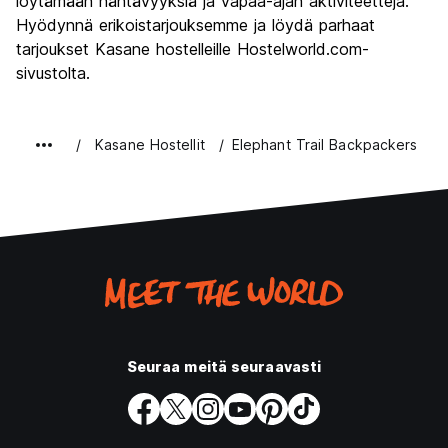
löytämään nähtävyyksiä ja vapaa-ajan aktiviteetteja.
Hyödynnä erikoistarjouksemme ja löydä parhaat
tarjoukset Kasane hostelleille Hostelworld.com-
sivustolta.
Kasane Hostellit
Elephant Trail Backpackers
Seuraa meitä seuraavasti