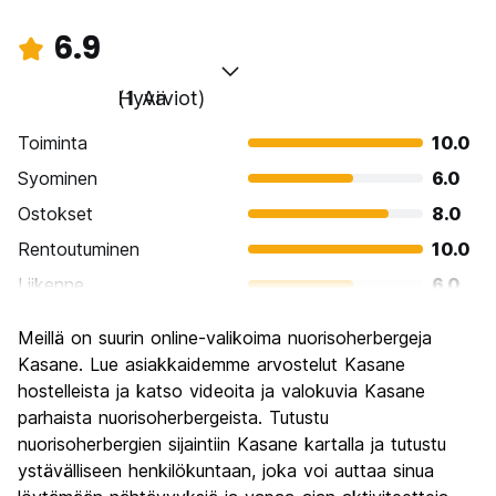
6.9
Hyvä
(1 Arviot)
Toiminta
10.0
Syominen
6.0
Ostokset
8.0
Rentoutuminen
10.0
Liikenne
6.0
Kiertoajelu
2.0
Meillä on suurin online-valikoima nuorisoherbergeja
Kulttuuri
6.0
Kasane. Lue asiakkaidemme arvostelut Kasane
Yöelämä
hostelleista ja katso videoita ja valokuvia Kasane
6.0
parhaista nuorisoherbergeista. Tutustu
Rahanarvoinen
8.0
nuorisoherbergien sijaintiin Kasane kartalla ja tutustu
ystävälliseen henkilökuntaan, joka voi auttaa sinua