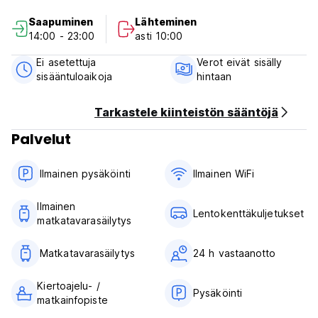
- Päiväretki Victorian putouksille
Saapuminen
Lähteminen
- Mobile Safarit (muokattavat vaihtoehdot)
14:00 - 23:00
asti 10:00
- Jne.
Ei asetettuja
Verot eivät sisälly
Voit myös kokeilla aterioitamme (aamiainen, lounas ja
sisääntuloaikoja
hintaan
päivällinen) tai kylmää olutta baarissamme.
Varmasti sinulla on hauskaa ja mukava kokemus kanssamme.
Tarkastele kiinteistön sääntöjä
Nähdään pian!
Palvelut
Elephant Trail -tiimi (Auto-translated from original language)
Ilmainen pysäköinti
Ilmainen WiFi
Ilmainen
Lentokenttäkuljetukset
matkatavarasäilytys
Matkatavarasäilytys
24 h vastaanotto
Kiertoajelu- /
Pysäköinti
matkainfopiste