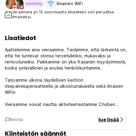
Ilmainen WiFi
isännöity
Varaamalla yli 15 vuorokautta etukäteen voit peruuttaa
ilmaiseksi.
Lisatiedot
Ajattelemme aina vieraamme. Tiedämme, että tärkeintä on,
että he tuntevat olonsa tervetulleiksi, mukavaksi ja
rentoutuneiksi. Paikkamme on yksi Kasanen myydyimmistä,
koska ystävällinen ja avulias henkilökuntamme.
Tarjoamme ulkona täydellisen keittiön
itsepalveluperiaatteella ja ulkoistuinalueella sekä ilmaisen
WiFin
Vieraamme voivat nauttia aktiviteeteistamme Choben
kansallispuistossa ja Victoria Fallsissa (todella kilpailukykyisin
ja edullisin hinnoin), kysy:
lue lisää
Ilmoita
- Game Drives Safarit (3 tuntia, puoli päivää ja koko päivä)
Kiinteistön säännöt
- Veneristeilyt (3 tuntia, puoli päivää ja koko päivä)