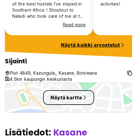
of the best hostels I’ve stayed in
activities!
Southern Africa ! Shoutout to
Naledi who took care of me at the
reception, she is wonderful!
Read more
Näytä kaikki arvostelut
Sijainti
Plot 4849, Kazungula,, Kasane, Botswana
4.5km kaupungin keskustasta
Näytä kartta
Lisätiedot:
Kasane