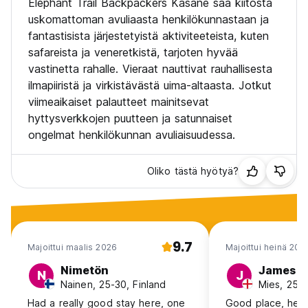
Elephant Trail Backpackers Kasane saa kiitosta
uskomattoman avuliaasta henkilökunnastaan ja
fantastisista järjestetyistä aktiviteeteista, kuten
safareista ja veneretkistä, tarjoten hyvää
vastinetta rahalle. Vieraat nauttivat rauhallisesta
ilmapiiristä ja virkistävästä uima-altaasta. Jotkut
viimeaikaiset palautteet mainitsevat
hyttysverkkojen puutteen ja satunnaiset
ongelmat henkilökunnan avuliaisuudessa.
Oliko tästä hyötyä?
9.7
Majoittui maalis 2026
Majoittui heinä 202
Nimetön
James
N
J
Nainen, 25-30, Finland
Mies, 25-3
Had a really good stay here, one
Good place, helpf