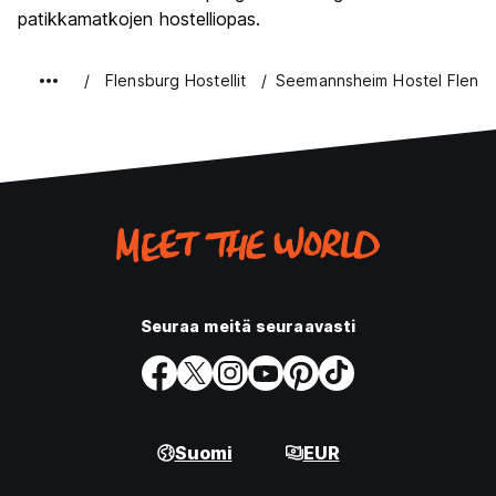
patikkamatkojen hostelliopas.
Flensburg Hostellit
Seemannsheim Hostel Flens
Seuraa meitä seuraavasti
Suomi
EUR