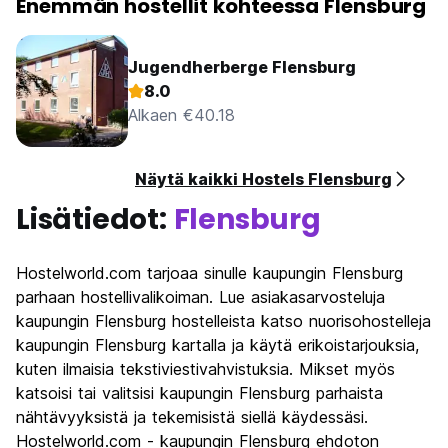
Enemmän hostellit kohteessa Flensburg
Jugendherberge Flensburg
8.0
Alkaen €40.18
Näytä kaikki Hostels Flensburg
Lisätiedot:
Flensburg
Hostelworld.com tarjoaa sinulle kaupungin Flensburg
parhaan hostellivalikoiman. Lue asiakasarvosteluja
kaupungin Flensburg hostelleista katso nuorisohostelleja
kaupungin Flensburg kartalla ja käytä erikoistarjouksia,
kuten ilmaisia tekstiviestivahvistuksia. Mikset myös
katsoisi tai valitsisi kaupungin Flensburg parhaista
nähtävyyksistä ja tekemisistä siellä käydessäsi.
Hostelworld.com - kaupungin Flensburg ehdoton