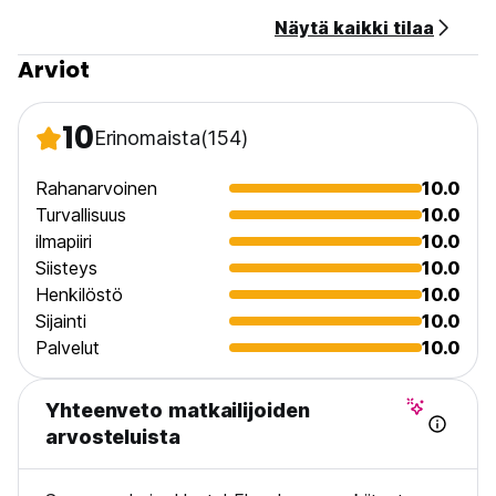
8-12 ja 16 ja 21 - ilmoita siitä meille! Jos emme tiedä, voi
Näytä kaikki tilaa
käydä niin, että seisot suljettujen ovien edessä.
Ei ulkonaliikkumiskieltoa.
Arviot
Ei lemmikkejä.
Ikärajoitus: 18+
Oleskelun enimmäiskesto on 14 päivää. (Auto-translated
10
Erinomaista
(154)
from original language)
Rahanarvoinen
10.0
Turvallisuus
10.0
ilmapiiri
10.0
Siisteys
10.0
Henkilöstö
10.0
Sijainti
10.0
Palvelut
10.0
Yhteenveto matkailijoiden
arvosteluista