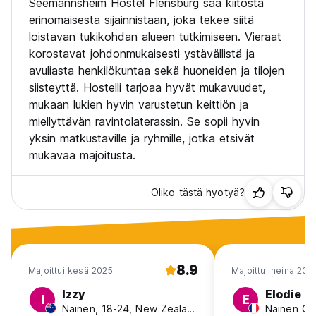
Seemannsheim Hostel Flensburg saa kiitosta
erinomaisesta sijainnistaan, joka tekee siitä
loistavan tukikohdan alueen tutkimiseen. Vieraat
korostavat johdonmukaisesti ystävällistä ja
avuliasta henkilökuntaa sekä huoneiden ja tilojen
siisteyttä. Hostelli tarjoaa hyvät mukavuudet,
mukaan lukien hyvin varustetun keittiön ja
miellyttävän ravintolaterassin. Se sopii hyvin
yksin matkustaville ja ryhmille, jotka etsivät
mukavaa majoitusta.
Oliko tästä hyötyä?
8.9
Majoittui kesä 2025
Majoittui heinä 202
Izzy
Elodie
I
E
Nainen, 18-24, New Zealand