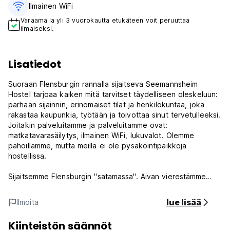
Ilmainen WiFi
Varaamalla yli 3 vuorokautta etukäteen voit peruuttaa
ilmaiseksi.
Lisatiedot
Suoraan Flensburgin rannalla sijaitseva Seemannsheim
Hostel tarjoaa kaiken mitä tarvitset täydelliseen oleskeluun:
parhaan sijainnin, erinomaiset tilat ja henkilökuntaa, joka
rakastaa kaupunkia, työtään ja toivottaa sinut tervetulleeksi.
Joitakin palveluitamme ja palveluitamme ovat:
matkatavarasäilytys, ilmainen WiFi, lukuvalot. Olemme
pahoillamme, mutta meillä ei ole pysäköintipaikkoja
hostellissa.
Sijaitsemme Flensburgin "satamassa". Aivan vierestämme
löydät merimuseon ja perinteisten museoiden sataman
vanhoineen laivoineen ja täynnä historiaa. Kaupungin
lue lisää
Ilmoita
keskusta on vain 5 minuutin kävelymatkan päässä.
Kiinteistön säännöt
Kaikista huoneistamme on upeat näkymät rannalle.