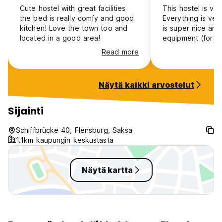
Cute hostel with great facilities
This hostel is ve
the bed is really comfy and good
Everything is very
kitchen! Love the town too and
is super nice and 
located in a good area!
equipment (for e
kitchen). It is we
Read more
rooms are little 
only one night, w
chance to see if
Näytä kaikki arvostelut
common space fo
other travelers.
padlocks for you
Sijainti
recommend it !
Schiffbrücke 40, Flensburg, Saksa
1.1km kaupungin keskustasta
Näytä kartta