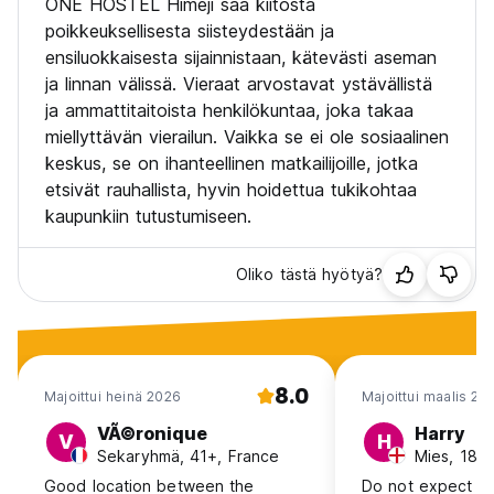
ONE HOSTEL Himeji saa kiitosta
poikkeuksellisesta siisteydestään ja
ensiluokkaisesta sijainnistaan, kätevästi aseman
ja linnan välissä. Vieraat arvostavat ystävällistä
ja ammattitaitoista henkilökuntaa, joka takaa
miellyttävän vierailun. Vaikka se ei ole sosiaalinen
keskus, se on ihanteellinen matkailijoille, jotka
etsivät rauhallista, hyvin hoidettua tukikohtaa
kaupunkiin tutustumiseen.
Oliko tästä hyötyä?
8.0
Majoittui heinä 2026
Majoittui maalis 20
VÃ©ronique
Harry
V
H
Sekaryhmä, 41+, France
Mies, 18-2
Good location between the
Do not expect so