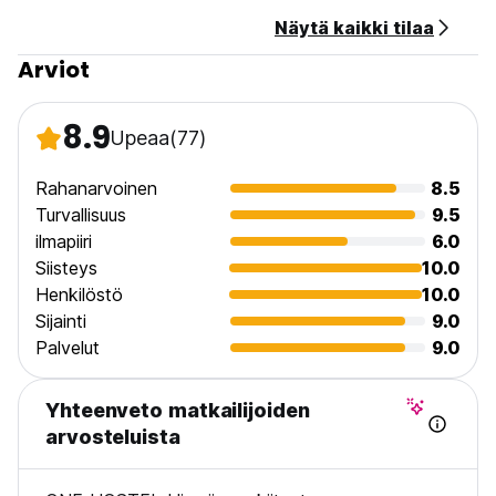
Erityinen muistutus: Kun teet varauksen, täytä nimi
Näytä kaikki tilaa
englanninkielisellä kirjoitusasulla samalla tavalla kuin
passissasi.
Arviot
Toivotan sinut tervetulleeksi!! (Auto-translated from original
language)
8.9
Upeaa
(77)
Rahanarvoinen
8.5
Turvallisuus
9.5
ilmapiiri
6.0
Siisteys
10.0
Henkilöstö
10.0
Sijainti
9.0
Palvelut
9.0
Yhteenveto matkailijoiden
arvosteluista