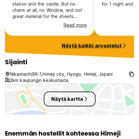
station and the castle. But no
for 1 night and a
charm at all, no Window, and not
great material for the sheets.
Good value though for an
Read more
overnight stay to visit the castle.
Näytä kaikki arvostelut
Sijainti
Nikaimachi99-1,Himeji city, Hyogo, Himeji, Japani
2km kaupungin keskustasta
Näytä kartta
Enemmän hostellit kohteessa Himeji