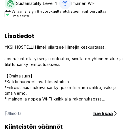
Sustainability Level 1
Ilmainen WiFi
Varaamalla yli 8 vuorokautta etukäteen voit peruuttaa
ilmaiseksi.
Lisatiedot
YKSI HOSTELLI Himeji sijaitsee Himejin keskustassa.
Jos haluat olla yksin ja rentoutua, sinulla on yhteinen alue ja
tilattu sänky rentoutuaksesi.
【Ominaisuus】
*Kaikki huoneet ovat ilmastoituja.
*Erikoistilaus mukava sänky, jossa ilmainen sähkö, valo ja
oma verho.
*Ilmainen ja nopea Wi-Fi kaikkialla rakennuksessa
* Antiikki- ja käsintehdyt huonekalut
lue lisää
Ilmoita
【Sijainti】
Helppo kävelymatka JR Himejin asemalta ilman juna- tai
Kiinteistön säännöt
bussivaihtoja.