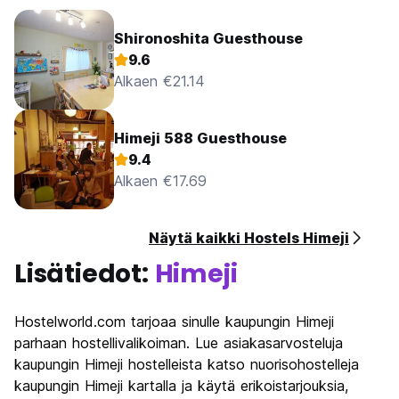
Shironoshita Guesthouse
9.6
Alkaen €21.14
Himeji 588 Guesthouse
9.4
Alkaen €17.69
Näytä kaikki Hostels Himeji
Lisätiedot:
Himeji
Hostelworld.com tarjoaa sinulle kaupungin Himeji
parhaan hostellivalikoiman. Lue asiakasarvosteluja
kaupungin Himeji hostelleista katso nuorisohostelleja
kaupungin Himeji kartalla ja käytä erikoistarjouksia,