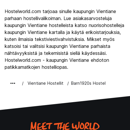
Kiertoajelu
7.9
Hostelworld.com tarjoaa sinulle kaupungin Vientiane
Kulttuuri
8.2
parhaan hostellivalikoiman. Lue asiakasarvosteluja
Yöelämä
kaupungin Vientiane hostelleista katso nuorisohostelleja
7.4
kaupungin Vientiane kartalla ja käytä erikoistarjouksia,
Rahanarvoinen
8.2
kuten ilmaisia tekstiviestivahvistuksia. Mikset myös
katsoisi tai valitsisi kaupungin Vientiane parhaista
nähtävyyksistä ja tekemisistä siellä käydessäsi.
Hostelworld.com - kaupungin Vientiane ehdoton
patikkamatkojen hostelliopas.
Vientiane Hostellit
Barn1920s Hostel