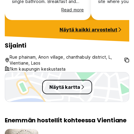
single bathroom. Breakfast and
site where you g
coffee was great as well.
coffee every day
Read more
it’s good coffee!
your own breakfa
everything you j
Näytä kaikki arvostelut
it, which is fine 
cook. Nice area t
outside . Very qu
Sijainti
very social, don’t
good place to go
Rue phainam, Anon village, chanthabuly district, L,
peaceful break. 
Vientiane, Laos
right by 7-11
1km kaupungin keskustasta
Näytä kartta
Enemmän hostellit kohteessa Vientiane