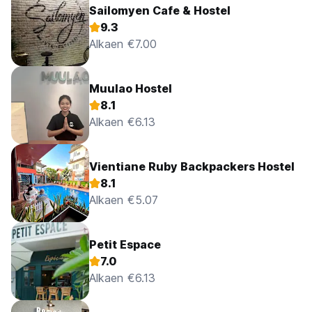
Sailomyen Cafe & Hostel
9.3
Alkaen €7.00
Muulao Hostel
8.1
Alkaen €6.13
Vientiane Ruby Backpackers Hostel
8.1
Alkaen €5.07
Petit Espace
7.0
Alkaen €6.13