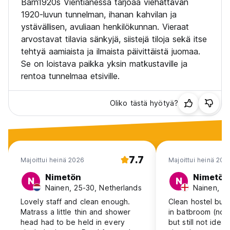
Barn1920s Vientianessa tarjoaa viehättävän
1920-luvun tunnelman, ihanan kahvilan ja
ystävällisen, avuliaan henkilökunnan. Vieraat
arvostavat tilavia sänkyjä, siistejä tiloja sekä itse
tehtyä aamiaista ja ilmaista päivittäistä juomaa.
Se on loistava paikka yksin matkustaville ja
rentoa tunnelmaa etsiville.
Oliko tästä hyötyä?
7.7
Majoittui heinä 2026
Majoittui heinä 202
Nimetön
Nimetön
N
N
Nainen, 25-30, Netherlands
Nainen, 2
Lovely staff and clean enough.
Clean hostel but l
Matrass a little thin and shower
in batbroom (no
head had to be held in every
but still not idea