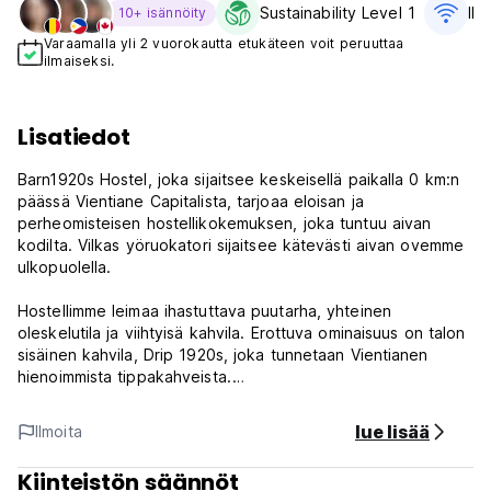
Sustainability Level 1
Ilm
10+ isännöity
Varaamalla yli 2 vuorokautta etukäteen voit peruuttaa
ilmaiseksi.
Lisatiedot
Barn1920s Hostel, joka sijaitsee keskeisellä paikalla 0 km:n
päässä Vientiane Capitalista, tarjoaa eloisan ja
perheomisteisen hostellikokemuksen, joka tuntuu aivan
kodilta. Vilkas yöruokatori sijaitsee kätevästi aivan ovemme
ulkopuolella.
Hostellimme leimaa ihastuttava puutarha, yhteinen
oleskelutila ja viihtyisä kahvila. Erottuva ominaisuus on talon
sisäinen kahvila, Drip 1920s, joka tunnetaan Vientianen
hienoimmista tippakahveista.
Astu Roaring Twentiesin lumoavaan ilmapiiriin, ja
lue lisää
Ilmoita
taustamusiikki vintage-levysoittimesta lisää nostalgiaa.
Huolellisesti valmistettu arkkitehtuuri, huolelliset koristeet ja
Kiinteistön säännöt
aikakauden inspiroimat esineet kaikkialla talossa vievät sinut