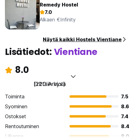
Remedy Hostel
7.0
Alkaen €Infinity
Näytä kaikki Hostels Vientiane
Lisätiedot:
Vientiane
8.0
Erittäin hyvä
(220 Arviot)
Toiminta
7.5
Syominen
8.6
Ostokset
7.4
Rentoutuminen
8.4
Liikenne
8.0