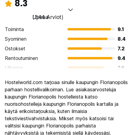
8.3
Upeaa
(344 Arviot)
Toiminta
9.1
Syominen
8.4
Ostokset
7.2
Rentoutuminen
9.4
Liikenne
7.6
Kiertoajelu
8.4
Hostelworld.com tarjoaa sinulle kaupungin Florianopolis
Kulttuuri
7.8
parhaan hostellivalikoiman. Lue asiakasarvosteluja
Yöelämä
kaupungin Florianopolis hostelleista katso
8.5
nuorisohostelleja kaupungin Florianopolis kartalla ja
Rahanarvoinen
8.3
käytä erikoistarjouksia, kuten ilmaisia
tekstiviestivahvistuksia. Mikset myös katsoisi tai
valitsisi kaupungin Florianopolis parhaista
nähtävyyksistä ja tekemisistä siellä käydessäsi.