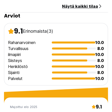
Näytä kaikki tilaa
Arviot
9.1
Erinomaista
(3)
Rahanarvoinen
10.0
Turvallisuus
8.0
ilmapiiri
10.0
Siisteys
8.0
Henkilöstö
10.0
Sijainti
8.0
Palvelut
10.0
9.1
Majoittui elo 2025