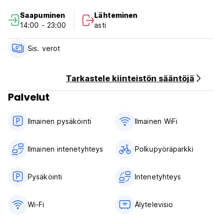
Saapuminen
Lähteminen
Tämä majoituspaikka voi tehdä katteen kortiltasi ennen
14:00 - 23:00
asti
saapumista.
Verot sisältyvät.
Sis. verot
Aamiainen ei sisälly hintaan.
Yleistä:
Tarkastele kiinteistön sääntöjä
Vastaanotto rajoitetun ajan.
Palvelut
Ei ulkonaliikkumiskieltoa.
Oleskelun enimmäiskesto on 14 päivää. (Auto-translated
from original language)
Ilmainen pysäköinti
Ilmainen WiFi
Ilmainen intenetyhteys
Polkupyöräparkki
Pysäköinti
Intenetyhteys
Wi-Fi
Älytelevisio