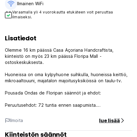
Ilmainen WiFi
Varaamalla yli 4 vuorokautta etukäteen voit peruuttaa
ilmaiseksi.
Lisatiedot
Olemme 16 km päässä Casa Açoriana Handcraftista,
kiinteistö on myös 23 km päässä Floripa Mall -
ostoskeskuksesta.
Huoneissa on oma kylpyhuone suihkulla, huoneissa keittiö,
mikroaaltouuni, majatalon majoitusyksiköissä on taulu-tv.
Pousada Ondas de Floripan säännöt ja ehdot:
Peruutusehdot: 72 tuntia ennen saapumista.
Sisäänkirjautuminen klo 14.00 alkaen.
lue lisää
Ilmoita
Uloskirjautuminen ennen klo 11.00.
Kiinteistön säännöt
Maksu saapumisen yhteydessä käteisellä.