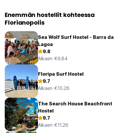
Enemmän hostellit kohteessa
Florianopolis
Sea Wolf Surf Hostel - Barra da
Lagoa
9.8
Alkaen €6.84
Floripa Surf Hostel
9.7
Alkaen €10.26
The Search House Beachfront
Hostel
9.7
Alkaen €11.26