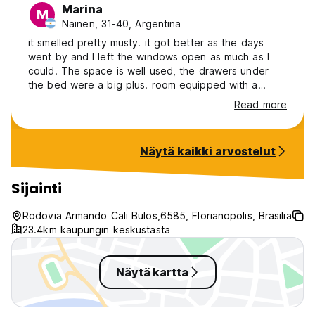
Marina
M
Nainen, 31-40, Argentina
it smelled pretty musty. it got better as the days
went by and I left the windows open as much as I
could. The space is well used, the drawers under
the bed were a big plus. room equipped with a
boiler and basic cutlery, dishes, etc. a shared
Read more
kitchen was also available. Staff was nice.
Näytä kaikki arvostelut
Sijainti
Rodovia Armando Cali Bulos,6585, Florianopolis, Brasilia
23.4km kaupungin keskustasta
Näytä kartta