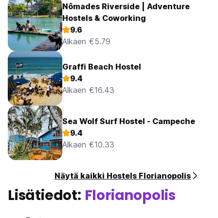
Nômades Riverside | Adventure
Hostels & Coworking
9.6
Alkaen €5.79
Graffi Beach Hostel
9.4
Alkaen €16.43
Sea Wolf Surf Hostel - Campeche
9.4
Alkaen €10.33
Näytä kaikki Hostels Florianopolis
Lisätiedot:
Florianopolis