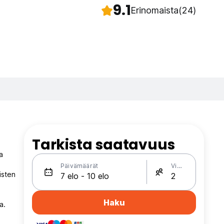
9.1
Erinomaista
(24)
Tarkista saatavuus
a
Päivämäärät
Vieraat
isten
Haku
a.