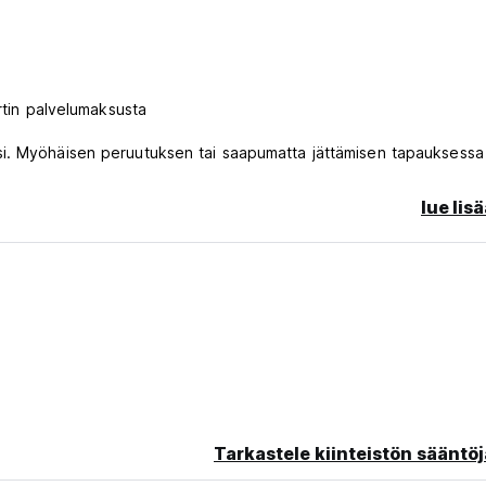
rtin palvelumaksusta
i. Myöhäisen peruutuksen tai saapumatta jättämisen tapauksessa 
lue lis
ällinen sekä kuumia ja kylmiä juomia.
anguage)
Tarkastele kiinteistön sääntöj