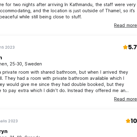
e for two nights after arriving In Kathmandu, the staff were very
ccommodating, and the location is just outside of Thamel, so it’s
eaceful while still being close to stuff.
Read more
5.7
hti 2023
n
nen, 25-30, Sweden
 private room with shared bathroom, but when I arrived they
ull. They had a room with private bathroom available which I
hey would give me since they had double booked, but they
to pay extra which I didn’t do. Instead they offered me an
, but said that there could be guests arriving later. I tried to
Read more
at then it’s not a private room but it took a lot of effort to make
e stay in that room alone. Very unprofessional.
10
aalis 2023
ryn