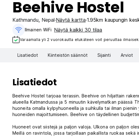
Beehive Hostel
Kathmandu
,
Nepal
Näytä kartta
1.95km kaupungin kes
Näytä kaikki 30 tilaa
Ilmainen WiFi
Varaamalla yli 2 vuorokautta etukäteen voit peruuttaa ilmaisek
Lisatiedot
Kiinteistön säännöt
Sijainti
Arviot
Lisatiedot
Beehive Hostel tarjoaa terassin. Beehive on hiljattain rakenn
alueella Katmandussa ja 5 minuutin kävelymatkan päässä T
huoneita omalla kylpyhuoneella ja suihkulla tai ilman pieniin 
huoneiden majoittumiseen. Beehive on täydellinen budjettimat
Huoneet ovat siistejä ja paljon valoja. Ulkona on paljon ole
Meillä on ravintola, jossa tarjoillaan paikallista ruokaa sekä int