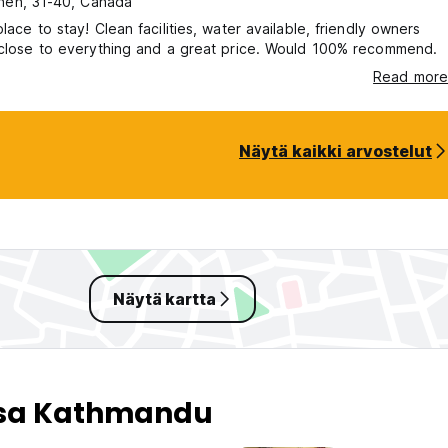
nen, 31-40, Canada
place to stay! Clean facilities, water available, friendly owners
 close to everything and a great price. Would 100% recommend.
Read more
Näytä kaikki arvostelut
Näytä kartta
ssa Kathmandu