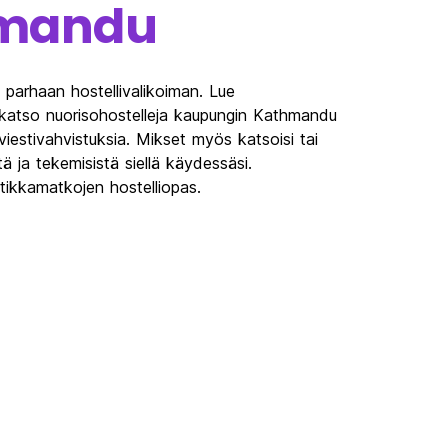
mandu
parhaan hostellivalikoiman. Lue
 katso nuorisohostelleja kaupungin Kathmandu
tiviestivahvistuksia. Mikset myös katsoisi tai
ä ja tekemisistä siellä käydessäsi.
ikkamatkojen hostelliopas.