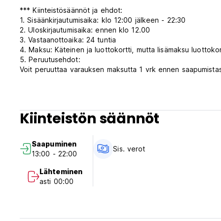
*** Kiinteistösäännöt ja ehdot:
1. Sisäänkirjautumisaika: klo 12:00 jälkeen - 22:30
2. Uloskirjautumisaika: ennen klo 12.00
3. Vastaanottoaika: 24 tuntia
4. Maksu: Käteinen ja luottokortti, mutta lisämaksu luottoko
5. Peruutusehdot:
Voit peruuttaa varauksen maksutta 1 vrk ennen saapumistas
veloitetaan majoitus ensimmäisestä yöstä
6. Tämä hostelli ei majoita lapsia.
7. Ei tupakointia huoneessa, mutta siellä on tupakointialue.
8. Lemmikkieläimet eivät ole sallittuja
Kiinteistön säännöt
9. Beehive-ravintolassa tarjoillaan aamiainen, lounas ja päiv
10.Sisältää verot
11.Ei ulkonaliikkumiskieltoa (Auto-translated from original l
Saapuminen
Sis. verot
13:00 - 22:00
Lähteminen
asti 00:00