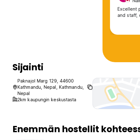
Nai
Excellent 
and staff,
Sijainti
Paknajol Marg 129, 44600
Kathmandu, Nepal, Kathmandu,
Nepal
2km kaupungin keskustasta
Enemmän hostellit kohtee