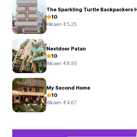
The Sparkling Turtle Backpackers 
10
Alkaen €5.25
Nextdoor Patan
10
Alkaen €8.95
My Second Home
10
Alkaen €4.67