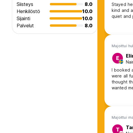
Siisteys
8.0
Stayed her
kind and a
Henkilöstö
10.0
quiet and p
Sijainti
10.0
Palvelut
8.0
Majoittui hu
Eli
E
Nai
I booked a
were all f
thought t
wanted me 
empty dorm
explain th
them let m
Majoittui m
Ta
T