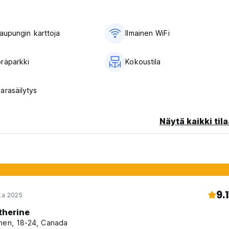
​​kaupungin karttoja
Ilmainen WiFi
räparkki
Kokoustila
arasäilytys
Näytä kaikki tila
9.1
oka 2025
therine
nen, 18-24, Canada