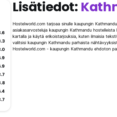
Lisätiedot:
Kath
Hostelworld.com tarjoaa sinulle kaupungin Kathmandu 
asiakasarvosteluja kaupungin Kathmandu hostelleista
8.6
kartalla ja käytä erikoistarjouksia, kuten ilmaisia teks
8.3
valitsisi kaupungin Kathmandu parhaista nähtävyyksist
Hostelworld.com - kaupungin Kathmandu ehdoton pat
8.0
6.9
6.9
8.7
8.8
6.4
8.7