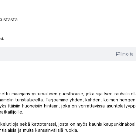
kustasta
si.
Ilmoita
ettu maanjäristysturvallinen guesthouse, joka sijaitsee rauhallisell
hamelin turistialueelta. Tarjoamme yhden, kahden, kolmen hengen
yksittäisiin huoneisiin hintaan, joka on verrattavissa asuntolatyypp
kailijoille.
skelutiloja sekä kattoterassi, josta on myös kaunis kaupunkinäköal
ialaisia ​​ja muita kansainvälisiä ruokia.