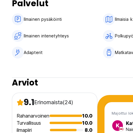
Palvelut
Ilmainen pysäköinti
Ilmaisia 
Ilmainen intenetyhteys
Polkupyö
Adapterit
Matkatav
Arviot
9.1
Erinomaista
(24)
Majoittui l
Rahanarvoinen
10.0
Turvallisuus
10.0
Ka
K
Nai
ilmapiiri
8.0