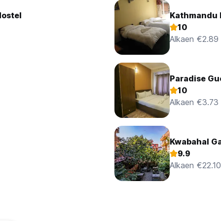
Hostel
Kathmandu 
10
Alkaen €2.89
Paradise Gu
10
Alkaen €3.73
Kwabahal Ga
9.9
Alkaen €22.10