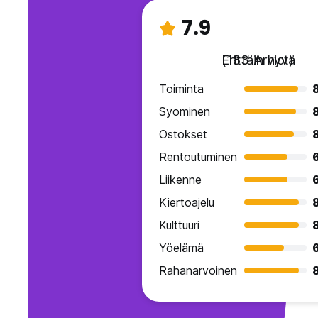
7.9
Erittäin hyvä
(183 Arviot)
Toiminta
Syominen
Ostokset
Rentoutuminen
Liikenne
Kiertoajelu
Kulttuuri
Yöelämä
Rahanarvoinen