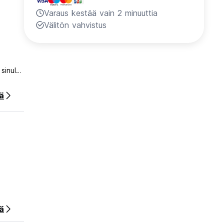
Varaus kestää vain 2 minuuttia
Välitön vahvistus
sinulta
ää
ä