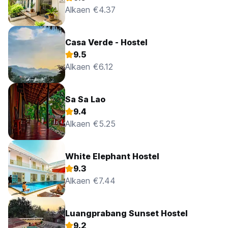
Alkaen €4.37
Casa Verde - Hostel
9.5
Alkaen €6.12
Sa Sa Lao
9.4
Alkaen €5.25
White Elephant Hostel
9.3
Alkaen €7.44
Luangprabang Sunset Hostel
9.2