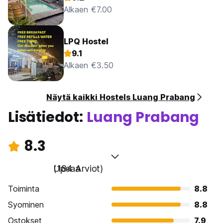
Alkaen €7.00
LPQ Hostel
9.1
Alkaen €3.50
Näytä kaikki Hostels Luang Prabang
Lisätiedot:
Luang Prabang
8.3
Upeaa
(184 Arviot)
Toiminta
8.8
Syominen
8.8
Ostokset
7.9