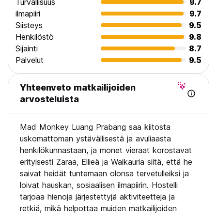
Turvallisuus
9.7
SIJAINTI
ilmapiiri
9.7
Mad Monkey Luang Prabang on lyhyen kävelymatkan
Siisteys
9.5
päässä kaupungin keskustasta, josta löydät temppeleitä,
Henkilöstö
9.8
jokimaisemia ja kuuluisia yömarkkinoita.
Sijainti
8.7
MIKSI VALITA MAD MONKEY?
Palvelut
9.5
Mad Monkeyssa on kyse yhteydenpidosta mahtavien
ihmisten kanssa ja paikalliseen kulttuuriin tutustumisesta.
Yhteenveto matkailijoiden
Yöpymällä meillä et ole täällä vain viettääksesi hauskaa –
autat tukemaan kestäviä projektejamme Kaakkois-Aasiassa.
arvosteluista
Matkusta, tapaa uusia ystäviä ja tee muutosta samalla 🌍✌️
Mad Monkey Luang Prabang saa kiitosta
uskomattoman ystävällisestä ja avuliaasta
henkilökunnastaan, ja monet vieraat korostavat
erityisesti Zaraa, Ellieä ja Waikauria siitä, että he
saivat heidät tuntemaan olonsa tervetulleiksi ja
loivat hauskan, sosiaalisen ilmapiirin. Hostelli
tarjoaa hienoja järjestettyjä aktiviteetteja ja
retkiä, mikä helpottaa muiden matkailijoiden