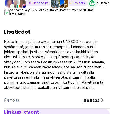
Sustainabi
10+ isännöity
28 events
Varaamalla yli 2 vuorokautta etukäteen voit peruuttaa
ilmaiseksi.
Lisatiedot
Hostellimme sijaitsee aivan tämän UNESCO-kaupungin
sydämessä, josta muinaiset temppelit, luonnonkauniit
jokivarsipaikat ja vilkas yömarkkinat ovat kaikki käden
ulottuvilla. Mad Monkey Luang Prabangissa on kyse
yhteyden luomisesta Laosin rikkaaseen kulttuuriin samalla,
kun se tuo mukanaan rakastamasi sosiaalisen tunnelman –
Instagram-kelpoisista auringonlaskuista uima-altaalla
päivittäisiin seikkailuihin ja yhteisötapahtumiin. Täällä
pyrimme upottamaan sinut Laosin kulttuuriin. Päivittäisistä
aktiviteeteistamme paikallisten vetämiin kierroksiin
tutustutamme sinut Luang Prabangin sydämeen.
lue lisää
Ilmoita
Aloita päiväsi ilmaisella tervetuliaisjuomalla saapuessasi –
koska, no, ansaitset sen! Ruokaharrastajat, olette
Linkup-event
onnekkaita – meillä ei ole mitään herkullista ruoan suhteen!