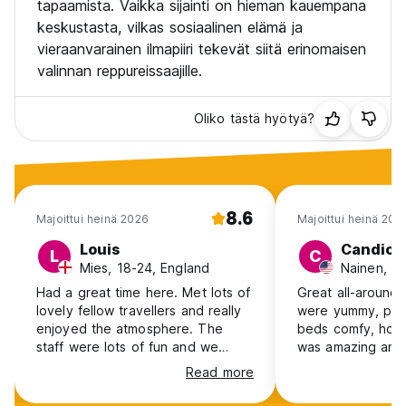
tapaamista. Vaikka sijainti on hieman kauempana
keskustasta, vilkas sosiaalinen elämä ja
vieraanvarainen ilmapiiri tekevät siitä erinomaisen
valinnan reppureissaajille.
Oliko tästä hyötyä?
8.6
Majoittui heinä 2026
Majoittui heinä 202
Louis
Candice
L
C
Mies, 18-24, England
Nainen, 2
Had a great time here. Met lots of
Great all-around!
lovely fellow travellers and really
were yummy, pool
enjoyed the atmosphere. The
beds comfy, hot 
staff were lots of fun and we
was amazing and
enjoyed the various games and
Def recommend
Read more
drinking activities. Was especially
looked after by Waikauri, who