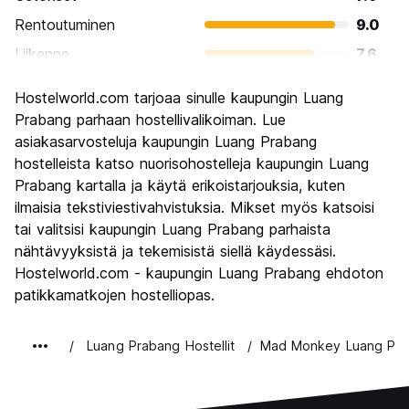
Rentoutuminen
9.0
Liikenne
7.6
Kiertoajelu
8.7
Hostelworld.com tarjoaa sinulle kaupungin Luang
Kulttuuri
9.1
Prabang parhaan hostellivalikoiman. Lue
Yöelämä
asiakasarvosteluja kaupungin Luang Prabang
6.8
hostelleista katso nuorisohostelleja kaupungin Luang
Rahanarvoinen
8.1
Prabang kartalla ja käytä erikoistarjouksia, kuten
ilmaisia tekstiviestivahvistuksia. Mikset myös katsoisi
tai valitsisi kaupungin Luang Prabang parhaista
nähtävyyksistä ja tekemisistä siellä käydessäsi.
Hostelworld.com - kaupungin Luang Prabang ehdoton
patikkamatkojen hostelliopas.
Luang Prabang Hostellit
Mad Monkey Luang Pr