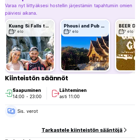
Kodin mukavuuksista laosilaisiin klassikoihin, meillä on kaikki
Varaa nyt liittyäksesi hostellin järjestämiin tapahtumiin omien
herkulliset ruoat, joita voit haluta, juuri täällä.
päiviesi aikana.
PALVELUT JA OMINAISUUDET
Kuang Si Falls tour
Phousi and Pub walking tour
BEER DA
7 elo
7 elo
7 elo
🍹 Ilmainen tervetuliaisjuoma
🏊 Uima-allas
🎉 Yöllisiä tapahtumia
🚲 Ilmainen polkupyörän vuokraus
🚌 Ilmainen yömarkkinakuljetus (päivittäin meno-
paluulennoilla)
🌏 Matka- ja retkipalvelu
Kiinteistön säännöt
🚤 Päivittäisiä kierroksia
🌐 Wifi
Saapuminen
Lähteminen
👯‍♀️ Naisten makuusalit
14:00 - 23:00
asti 11:00
🛏️ Ilmastoidut makuusalit, joissa on 360° yksityisyys
💡 Henkilökohtainen lukuvalo
🔌 Henkilökohtainen pistorasia
Sis. verot
🧼 Ilmainen pyyhe
🔐 Lukolliset laatikot ja matkatavarasäilytys
Tarkastele kiinteistön sääntöjä
🏍️ Moottoripyöräpysäköinti