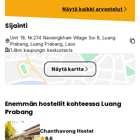
made sure we had the best time.
Näytä kaikki arvostelut
Also a mention to Keegan who
was a great laugh. Would
recommend.
Sijainti
Unit 18. Nr.274 Naviengkham Village Soi 8, Luang
Prabang, Luang Prabang, Laos
1.4km kaupungin keskustasta
Näytä kartta
Enemmän hostellit kohteessa Luang
Prabang
Chanthavong Hostel
9.6