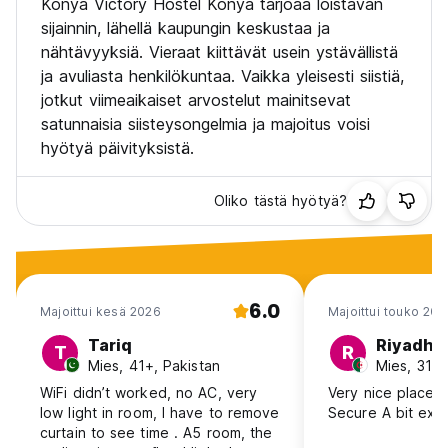
Konya Victory Hostel Konya tarjoaa loistavan
sijainnin, lähellä kaupungin keskustaa ja
nähtävyyksiä. Vieraat kiittävät usein ystävällistä
ja avuliasta henkilökuntaa. Vaikka yleisesti siistiä,
jotkut viimeaikaiset arvostelut mainitsevat
satunnaisia siisteysongelmia ja majoitus voisi
hyötyä päivityksistä.
Oliko tästä hyötyä?
6.0
Majoittui kesä 2026
Majoittui touko 202
Tariq
Riyadh
T
R
Mies, 41+, Pakistan
Mies, 31-4
WiFi didn’t worked, no AC, very
Very nice place 
low light in room, I have to remove
Secure A bit expen
curtain to see time . A5 room, the