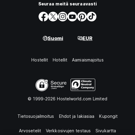
Seuraa meitä seuraavasti
Suomi
EUR
Hostellit
Hotellit
Aamiaismajoitus
© 1999-2026 Hostelworld.com Limited
Tietosuojailmoitus
Ehdot ja lakiasiaa
Kupongit
Arvosetelit
Verkkosivujen testaus
Sivukartta