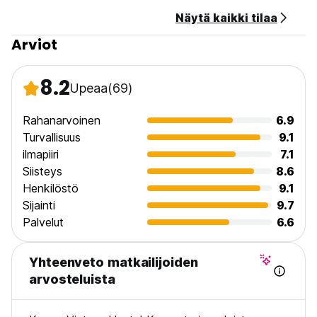
language)
Näytä kaikki tilaa
Arviot
8.2
Upeaa
(69)
Rahanarvoinen
6.9
Turvallisuus
9.1
ilmapiiri
7.1
Siisteys
8.6
Henkilöstö
9.1
Sijainti
9.7
Palvelut
6.6
Yhteenveto matkailijoiden
arvosteluista