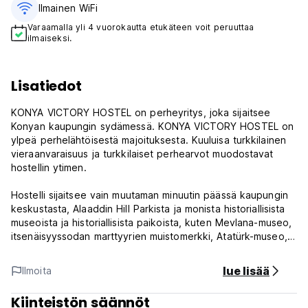
Ilmainen WiFi
Varaamalla yli 4 vuorokautta etukäteen voit peruuttaa
ilmaiseksi.
Lisatiedot
KONYA VICTORY HOSTEL on perheyritys, joka sijaitsee
Konyan kaupungin sydämessä. KONYA VICTORY HOSTEL on
ylpeä perhelähtöisestä majoituksesta. Kuuluisa turkkilainen
vieraanvaraisuus ja turkkilaiset perhearvot muodostavat
hostellin ytimen.
Hostelli sijaitsee vain muutaman minuutin päässä kaupungin
keskustasta, Alaaddin Hill Parkista ja monista historiallisista
museoista ja historiallisista paikoista, kuten Mevlana-museo,
itsenäisyyssodan marttyyrien muistomerkki, Atatürk-museo,
Karatay Madrasah, 2. Kılıçarslanin kartano, Ince Minaret
Madrasa, Nasuhbey Dar' ül Huffazı-moskeija, İplikçi-
lue lisää
Ilmoita
moskeija, Aziziye-moskeija, Nalçacı Avenue ja Zafer Avenue.
Kiinteistön säännöt
Victory Hostel tarjoaa 7/24 Avoin monikielinen vastaanotto,