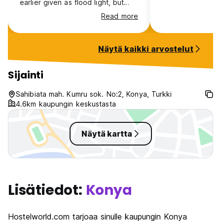
earlier given as flood light, but
mattress very old you can feel
Read more
wires of the mattress. Thanks to
Mustafa he changed my room. No
courtesy of tea or break fast. With
Näytä kaikki arvostelut
that cost 33 euro per night I could
have stayed at better place. I
don’t recommend to people
Sijainti
coming overseas.
Sahibiata mah. Kumru sok. No:2, Konya, Turkki
4.6km kaupungin keskustasta
Näytä kartta
Lisätiedot:
Konya
Hostelworld.com tarjoaa sinulle kaupungin Konya