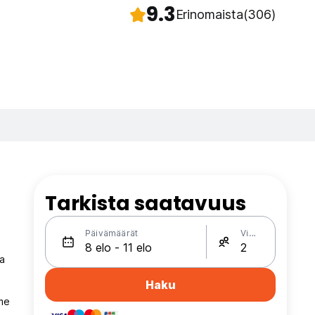
9.3
Erinomaista
(306)
Tarkista saatavuus
Päivämäärät
Vieraat
a
Haku
mme