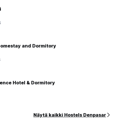
i
6
omestay and Dormitory
6
ence Hotel & Dormitory
Näytä kaikki Hostels Denpasar