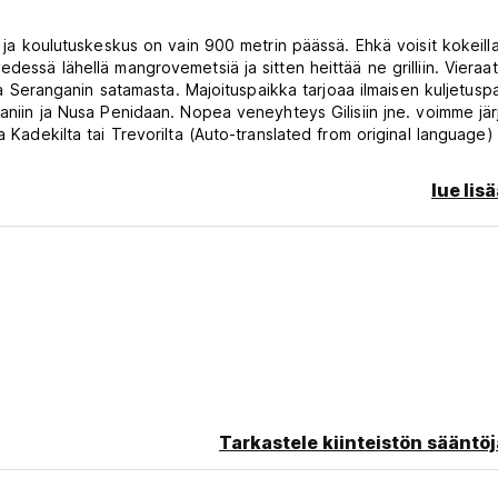
- ja koulutuskeskus on vain 900 metrin päässä. Ehkä voisit kokeill
dessä lähellä mangrovemetsiä ja sitten heittää ne grilliin. Vieraat
lla Seranganin satamasta. Majoituspaikka tarjoaa ilmaisen kuljetusp
ganiin ja Nusa Penidaan. Nopea veneyhteys Gilisiin jne. voimme jär
a Kadekilta tai Trevorilta (Auto-translated from original language)
lue lis
Tarkastele kiinteistön sääntöj