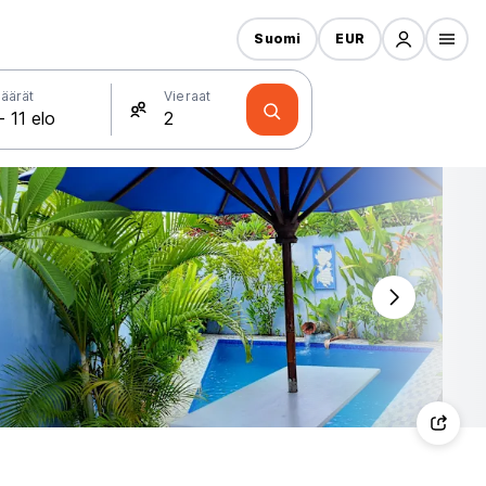
Suomi
EUR
äärät
Vieraat