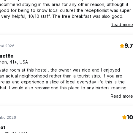
ecommend staying in this area for any other reason, although it
ood for being to know local culture! the receptionist was super
 very helpful, 10/10 staff. The free breakfast was also good.
Read more
9.7
esä 2026
metön
nen, 41+, USA
ivate room at this hostel. the owner was nice and I enjoyed
 an actual neighborhood rather than a tourist strip. If you are
 relax and experience a slice of local everyday life this is the
that. I would also recommend this place to any birders reading
saw 2 types of kingfisher the nearby mangroves which was a plus
Read more
10
ouko 2026
iot