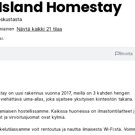
 Island Homestay
eskustasta
Näytä kaikki 21 tilaa
miainen‎
si.
Ilmoita
estay on uusi rakennus vuonna 2017, meillä on 3 kahden hengen
ättävä uima-allas, joka sijaitsee yksityisen kiinteistön takana.
iaisen hostellissamme. Kaikissa huoneissa on ilmastointilaitteet j
ut ja virvoitusjuomat ovat kylmiä.
utilassamme voit rentoutua ja nauttia ilmaisesta Wi-Fi:stä. Voi