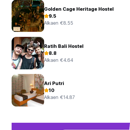
Golden Cage Heritage Hostel
9.5
Alkaen €8.55
Ratih Bali Hostel
8.8
Alkaen €4.64
Ari Putri
10
Alkaen €14.87