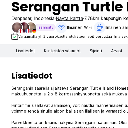
Serangan Turtle
Denpasar
,
Indonesia
Näytä kartta
7.78km kaupungin k
Ilmainen WiFi
Ilmainen aa
isännöity
Varaamalla yli 2 vuorokautta etukäteen voit peruuttaa ilmaisek
Lisatiedot
Kiinteistön säännöt
Sijainti
Arviot
Lisatiedot
Seranganin saarella sijaitseva Serangan Turtle Island Hom
makuuhuonetta ja 2 x 8 kerrossänkyhuonetta sekä mukava vieh
Hintamme sisältävät aamiaisen, voit nauttia mannermaisen aam
voimme tehdä sinulle aidon balilaisen illallisen ja varmasti ol
Parvekkeelta on kaunis näkymä Seranganin satamaan. Oleskel