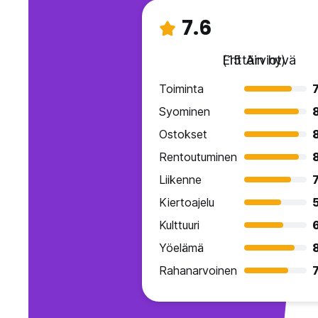
7.6
Erittäin hyvä
(15 Arviot)
Toiminta
7
Syominen
Ostokset
Rentoutuminen
Liikenne
7
Kiertoajelu
Kulttuuri
Yöelämä
8
Rahanarvoinen
7