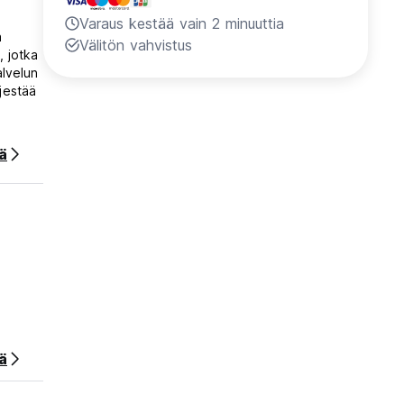
Varaus kestää vain 2 minuuttia
a
Välitön vahvistus
, jotka
alvelun
jestää
ää
ä