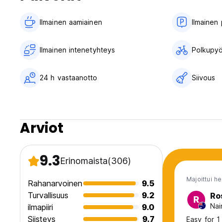
Ilmainen aamiainen‎
Ilmainen 
Ilmainen intenetyhteys
Polkupyö
24 h vastaanotto
Siivous
Arviot
9.3
Erinomaista
(306)
Majoittui h
Rahanarvoinen
9.5
Turvallisuus
9.2
Ro
R
Nai
ilmapiiri
9.0
Siisteys
9.7
Easy for 1