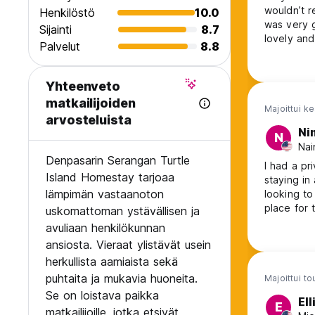
wouldn’t r
Henkilöstö
10.0
was very g
Sijainti
8.7
lovely and
Palvelut
8.8
Yhteenveto
matkailijoiden
Majoittui k
arvosteluista
Ni
N
Nai
Denpasarin Serangan Turtle
I had a pr
Island Homestay tarjoaa
staying in
lämpimän vastaanoton
looking to
place for 
uskomattoman ystävällisen ja
this as I 
avuliaan henkilökunnan
for me.
ansiosta. Vieraat ylistävät usein
herkullista aamiaista sekä
puhtaita ja mukavia huoneita.
Majoittui t
Se on loistava paikka
Ell
E
matkailijoille, jotka etsivät