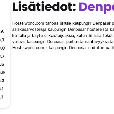
Lisätiedot:
Denp
Hostelworld.com tarjoaa sinulle kaupungin Denpasar p
asiakasarvosteluja kaupungin Denpasar hostelleista k
.6
kartalla ja käytä erikoistarjouksia, kuten ilmaisia teks
8.7
valitsisi kaupungin Denpasar parhaista nähtävyyksistä 
Hostelworld.com - kaupungin Denpasar ehdoton patik
8.8
8.7
.5
5.9
6.3
.1
.1