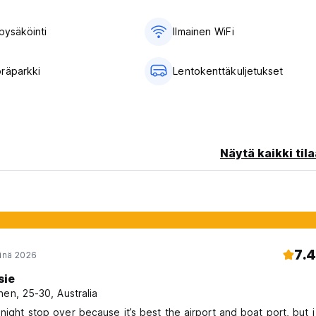
pysäköinti
Ilmainen WiFi
räparkki
Lentokenttäkuljetukset
Näytä kaikki tila
7.4
einä 2026
sie
nen, 25-30, Australia
 night stop over because it’s best the airport and boat port, but i