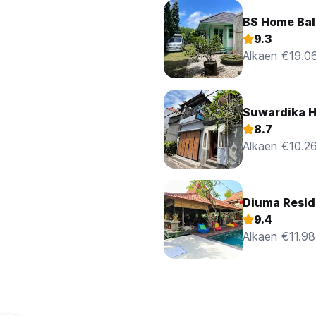
BS Home Bal
9.3
Alkaen €19.0
Suwardika H
8.7
Alkaen €10.2
Diuma Resid
9.4
Alkaen €11.98