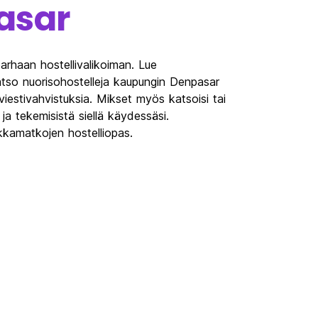
asar
arhaan hostellivalikoiman. Lue
atso nuorisohostelleja kaupungin Denpasar
tiviestivahvistuksia. Mikset myös katsoisi tai
ja tekemisistä siellä käydessäsi.
kamatkojen hostelliopas.