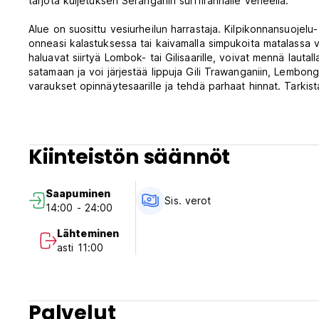
tarjota kuljetuksen Seranganin surffirannalle veneellä.
Alue on suosittu vesiurheilun harrastaja. Kilpikonnansuojelu
onneasi kalastuksessa tai kaivamalla simpukoita matalassa ve
haluavat siirtyä Lombok- tai Gilisaarille, voivat mennä lauta
satamaan ja voi järjestää lippuja Gili Trawanganiin, Lembon
varaukset opinnäytesaarille ja tehdä parhaat hinnat. Tarkist
Kiinteistön säännöt
Saapuminen
Sis. verot
14:00 - 24:00
Lähteminen
asti 11:00
Palvelut