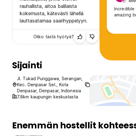
Mie
rauhallista, aitoa balilaista
Incredible
kokemusta, kätevästi lähellä
amazing b
lauttasatamaa saarihyppelyyn.
Oliko tästä hyötyä?
Sijainti
Jl. Tukad Punggawa, Serangan,
Kec. Denpasar Sel., Kota
Denpasar, Denpasar, Indonesia
7.8km kaupungin keskustasta
Enemmän hostellit kohtees