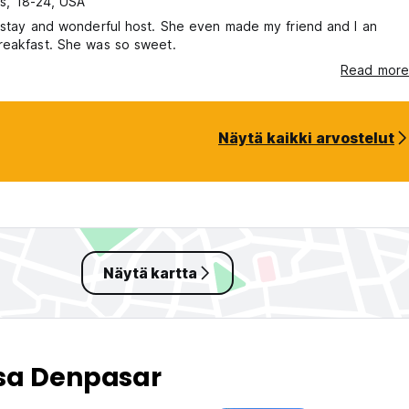
s, 18-24, USA
 stay and wonderful host. She even made my friend and I an
reakfast. She was so sweet.
Read more
Näytä kaikki arvostelut
Näytä kartta
sa Denpasar