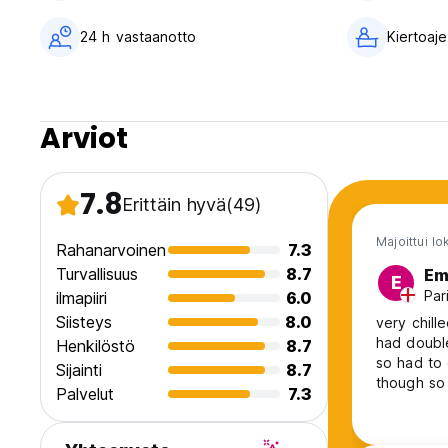
24 h vastaanotto
Kiertoaje
Arviot
7.8
Erittäin hyvä
(49)
Majoittui l
Rahanarvoinen
7.3
Turvallisuus
8.7
Em
E
Par
ilmapiiri
6.0
Siisteys
8.0
very chill
had double
Henkilöstö
8.7
so had to 
Sijainti
8.7
though so 
Palvelut
7.3
helpful bu
was close 