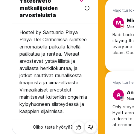
Yhteenveto
matkailijoiden
Majoittui l
arvosteluista
Mi
M
Mie
Hostel by Santuario Playa
Bad: Lockers not in room, in the bathroom outside the room. No travelers
Playa Del Carmenissa sijaitsee
staying th
erinomaisella paikalla lähellä
everyone i
clean. Good: Locatin is excellent, near 5th AVe. The free breakfast is
pääkatua ja rantaa. Vieraat
good, at the ca
arvostavat ystävällistä ja
but the ho
avuliasta henkilökuntaa, ja
jotkut nauttivat rauhallisesta
ilmapiiristä ja uima-altaasta.
Majoittui h
Viimeaikaiset arvostelut
An
A
mainitsevat kuitenkin ongelmia
Nai
kylpyhuoneen siisteydessä ja
Only staye
kaappien sijainnissa.
Hyatt acro
a dorm to 
afternoon.
Oliko tästä hyötyä?