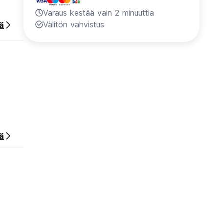
Varaus kestää vain 2 minuuttia
Välitön vahvistus
ää
ä