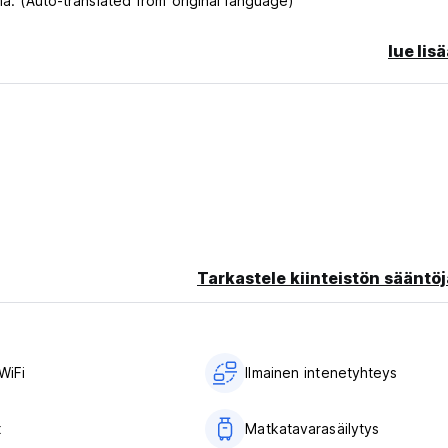
ma. (Auto-translated from original language)
lue lis
Tarkastele kiinteistön sääntöj
WiFi
Ilmainen intenetyhteys
t
Matkatavarasäilytys