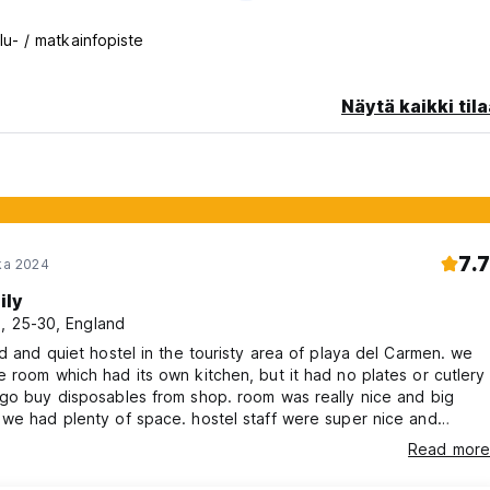
lu- / matkainfopiste
Näytä kaikki tila
7.7
oka 2024
ily
i, 25-30, England
ed and quiet hostel in the touristy area of playa del Carmen. we
 room which had its own kitchen, but it had no plates or cutlery
go buy disposables from shop. room was really nice and big
we had plenty of space. hostel staff were super nice and
t didn't speak much English so had to use translate a few times.
Read more
enough to main strip and beach for us!