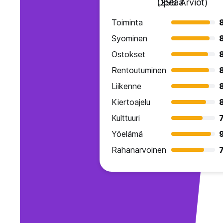
Upeaa
(298 Arviot)
Toiminta
Syominen
Ostokset
Rentoutuminen
Liikenne
Kiertoajelu
Kulttuuri
7
Yöelämä
9
Rahanarvoinen
7