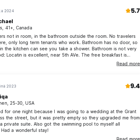
5.7
oka 2024
chael
s, 41+, Canada
ere, only long term tenants who work. Bathroom has no door, so
n the kitchen can see you take a shower. Bathroom is not very
fe next door. Rooms have AC. It says towels are included
Read more
stel asks you to pay for them.
9.4
einä 2023
iqa
nen, 25-30, USA
d for one night because I was going to a wedding at the Grant
ss the street, but it was pretty empty so they upgraded me from
a private suite. Also got the swimming pool to myself all
 Had a wonderful stay!
Read more