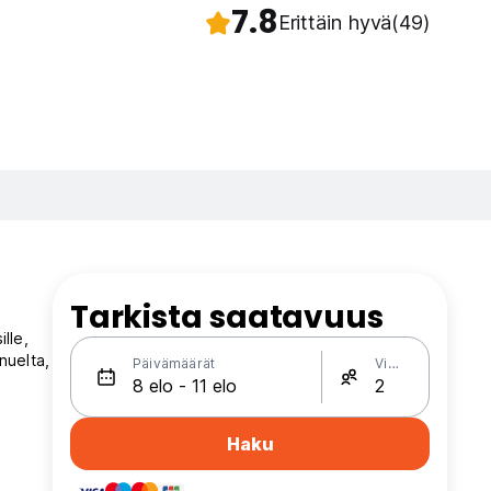
7.8
Erittäin hyvä
(49)
Tarkista saatavuus
lle,
nuelta,
Päivämäärät
Vieraat
Haku