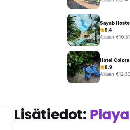
Sayab Hostel
9.4
Alkaen €10.51
Hotel Color
8.9
Alkaen €12.6
Lisätiedot:
Playa