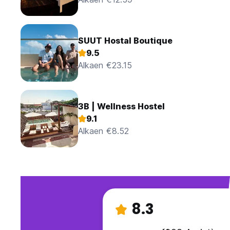
SUUT Hostal Boutique
9.5
Alkaen €23.15
3B | Wellness Hostel
9.1
Alkaen €8.52
8.3