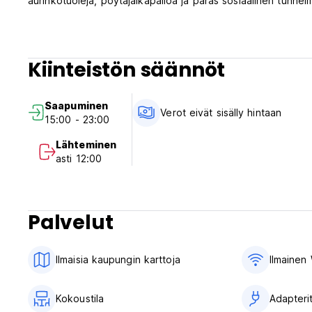
aurinkotuoleja, pöytäjalkapalloa ja paras sosiaalinen tunnel
Kiinteistön säännöt
Saapuminen
Verot eivät sisälly hintaan
15:00 - 23:00
Lähteminen
asti 12:00
Palvelut
Ilmaisia ​​kaupungin karttoja
Ilmainen 
Kokoustila
Adapteri