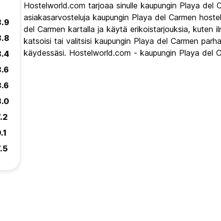
Hostelworld.com tarjoaa sinulle kaupungin Playa del 
asiakasarvosteluja kaupungin Playa del Carmen hostel
8.9
del Carmen kartalla ja käytä erikoistarjouksia, kuten i
8.8
katsoisi tai valitsisi kaupungin Playa del Carmen parha
käydessäsi. Hostelworld.com - kaupungin Playa del 
8.4
8.6
8.6
8.0
.2
.1
.5