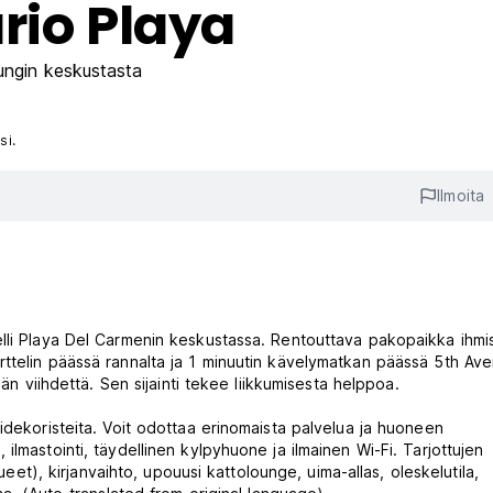
rio Playa
ngin keskustasta
si.
Ilmoita
lli Playa Del Carmenin keskustassa. Rentouttava pakopaikka ihmisi
ttelin päässä rannalta ja 1 minuutin kävelymatkan päässä 5th Ave
män viihdettä. Sen sijainti tekee liikkumisesta helppoa.
idekoristeita. Voit odottaa erinomaista palvelua ja huoneen
lmastointi, täydellinen kylpyhuone ja ilmainen Wi-Fi. Tarjottujen
lueet), kirjanvaihto, upouusi kattolounge, uima-allas, oleskelutila,