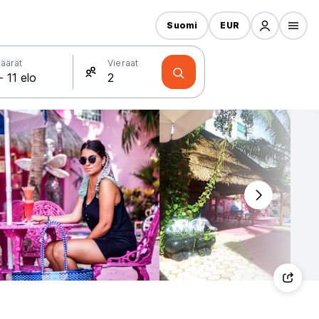
Suomi
EUR
äärät
Vieraat