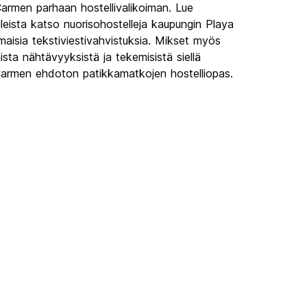
Carmen parhaan hostellivalikoiman. Lue
leista katso nuorisohostelleja kaupungin Playa
lmaisia tekstiviestivahvistuksia. Mikset myös
ista nähtävyyksistä ja tekemisistä siellä
Carmen ehdoton patikkamatkojen hostelliopas.