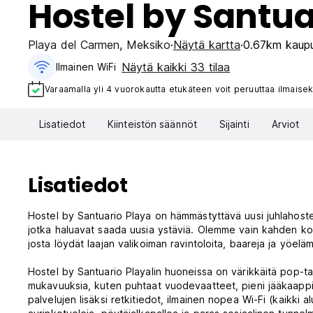
Hostel by Santua
Playa del Carmen
,
Meksiko
Näytä kartta
0.67km kaupu
Näytä kaikki 33 tilaa
Ilmainen WiFi
Varaamalla yli 4 vuorokautta etukäteen voit peruuttaa ilmaisek
Lisatiedot
Kiinteistön säännöt
Sijainti
Arviot
Lisatiedot
Hostel by Santuario Playa on hämmästyttävä uusi juhlahoste
jotka haluavat saada uusia ystäviä. Olemme vain kahden kor
josta löydät laajan valikoiman ravintoloita, baareja ja yöelä
Hostel by Santuario Playalin huoneissa on värikkäitä pop-ta
mukavuuksia, kuten puhtaat vuodevaatteet, pieni jääkaappi, i
palvelujen lisäksi retkitiedot, ilmainen nopea Wi-Fi (kaikki a