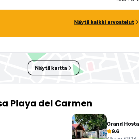
Näytä kaikki arvostelut
Näytä kartta
sa Playa del Carmen
Grand Hosta
9.6
Alkaen €9.14