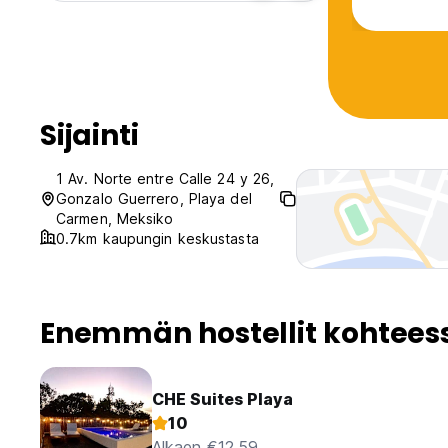
Sijainti
1 Av. Norte entre Calle 24 y 26,
Gonzalo Guerrero, Playa del
Carmen, Meksiko
0.7km kaupungin keskustasta
Enemmän hostellit kohtees
CHE Suites Playa
10
Alkaen €12.59