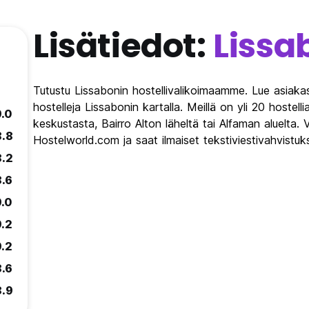
Lisätiedot:
Lissa
Tutustu Lissabonin hostellivalikoimaamme. Lue asiakas
hostelleja Lissabonin kartalla. Meillä on yli 20 hostelli
9.0
keskustasta, Bairro Alton läheltä tai Alfaman aluelta. 
8.8
Hostelworld.com ja saat ilmaiset tekstiviestivahvistuk
8.2
8.6
9.0
9.2
9.2
8.6
8.9