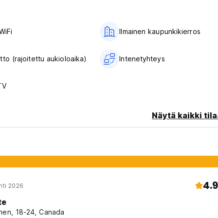
WiFi
Ilmainen kaupunkikierros
to (rajoitettu aukioloaika)
Intenetyhteys
TV
Näytä kaikki tila
4.9
hti 2026
te
nen, 18-24, Canada