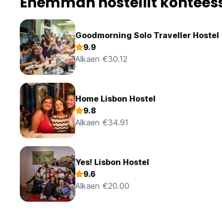
Enemmän hostellit kohtees
Goodmorning Solo Traveller Hostel
9.9
Alkaen €30.12
Home Lisbon Hostel
9.8
Alkaen €34.91
Yes! Lisbon Hostel
9.6
Alkaen €20.00