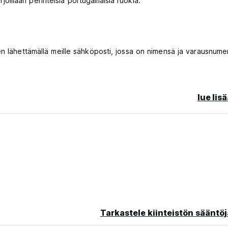
oillaan perinteisiä portugalilaisia ​​ruokia.
en lähettämällä meille sähköposti, jossa on nimensä ja varausnume
lue lis
sesta tai saapumatta jättämisestä veloitetaan ensimmäisen yön 
kkikorteilla.
pumista.
ö
Tarkastele kiinteistön sääntöj
guage)