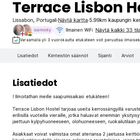
Terrace Lisbon H
Lissabon
,
Portugali
Näytä kartta
5.99km kaupungin ke
Näytä kaikki 33 til
Ilmainen WiFi
isännöity
Varaamalla yli 3 vuorokautta etukäteen voit peruuttaa ilmaisek
Lisatiedot
Kiinteistön säännöt
Sijainti
Arviot
Lisatiedot
! Ilmoitathan meille saapumisaikasi etukäteen!
Terrace Lisbon Hostel tarjoaa useita kerrossängyillä varu
erillisillä vuoteilla vieraille, jotka haluavat enemmän yksityi
jaettuun kylpyhuoneeseen, olohuoneeseen, ruokailutilaan ja 
Asiakkaat voivat valmistaa omat ateriansa 2 jaetussa keittiöss