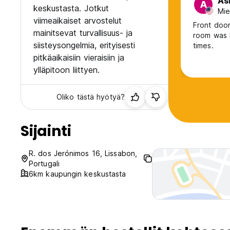
As
A
keskustasta. Jotkut
Mie
viimeaikaiset arvostelut
Front door
mainitsevat turvallisuus- ja
room was 
siisteysongelmia, erityisesti
times.
pitkäaikaisiin vieraisiin ja
ylläpitoon liittyen.
Oliko tästä hyötyä?
Sijainti
R. dos Jerónimos 16, Lissabon,
Portugali
6km kaupungin keskustasta