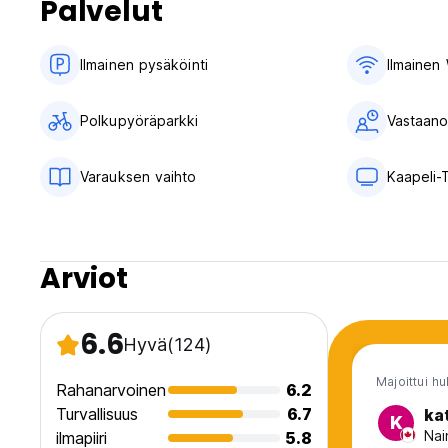
Palvelut
Ilmainen pysäköinti
Ilmainen 
Polkupyöräparkki
Vastaanot
Varauksen vaihto
Kaapeli-
Arviot
6.6
Hyvä
(124)
Majoittui hu
Rahanarvoinen
6.2
Turvallisuus
6.7
ka
K
Nai
ilmapiiri
5.8