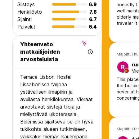
Siisteys
6.9
honestly I
well mainta
Henkilöstö
7.8
elderly ma
Sijainti
6.7
traveler i
Palvelut
6.4
I was actu
either men
and trying 
Yhteenveto
matkailijoiden
Majoittui hu
arvosteluista
rui
R
Mie
Terrace Lisbon Hostel
This place
Lissabonissa tarjoaa
the buildi
ystävällisen ilmapiirin ja
never at h
concerning
avuliasta henkilökuntaa. Vieraat
others and
arvostavat siistejä tiloja ja
miellyttävää ulkoterassia.
Belémissä sijaitseva se on hyvä
tukikohta alueen tutkimiseen,
Majoittui t
vaikkakin hieman kauempana