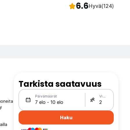
6.6
Hyvä
(124)
Tarkista saatavuus
Päivämäärät
Vieraat
uoneita
sy
Haku
illa