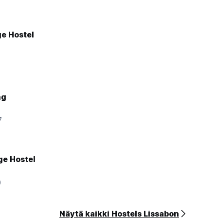
ge Hostel
ng
7
ge Hostel
0
Näytä kaikki Hostels Lissabon