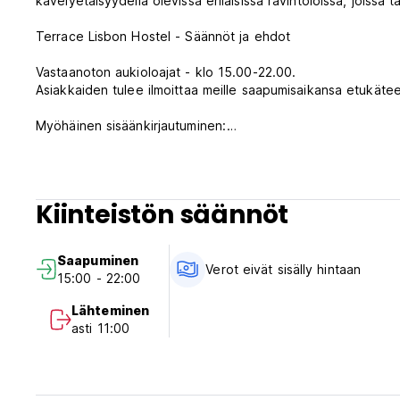
kävelyetäisyydellä olevissa erilaisissa ravintoloissa, joissa tarj
Terrace Lisbon Hostel - Säännöt ja ehdot
Vastaanoton aukioloajat - klo 15.00-22.00.
Asiakkaiden tulee ilmoittaa meille saapumisaikansa etukäte
Myöhäinen sisäänkirjautuminen:
- klo 00 jälkeen = 5€ maksu
- 01h jälkeen = 10 € maksu
Peruutusehdot: 48h ennen saapumista. Myöhäisestä peruutuk
Kiinteistön säännöt
Sisäänkirjautuminen klo 15.00-22.00.
Uloskirjautuminen ennen klo 11.00.
Saapuminen
Verot eivät sisälly hintaan
15:00 - 22:00
Maksu saapumisen yhteydessä käteisellä, luottokorteilla, pan
Tämä majoituspaikka voi tehdä katteen kortiltasi ennen saa
Lähteminen
Verot eivät sisälly – käyttövero 2,00 EUR per henkilö per y
asti 11:00
Aamiainen ei sisälly hintaan.
Ei ulkonaliikkumiskieltoa. (Auto-translated from original lan