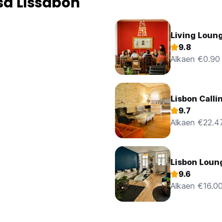
sa Lissabon
Living Loun
9.8
Alkaen €0.90
Lisbon Calli
9.7
Alkaen €22.4
Lisbon Loun
9.6
Alkaen €16.0