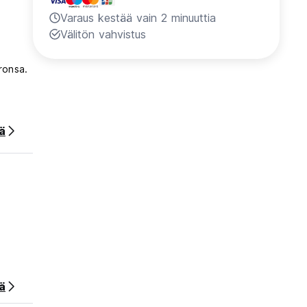
Varaus kestää vain 2 minuuttia
Välitön vahvistus
ronsa.
ää
hinta.
ä