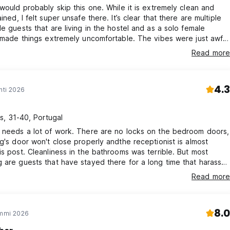
 would probably skip this one. While it is extremely clean and
ined, I felt super unsafe there. It’s clear that there are multiple
le guests that are living in the hostel and as a solo female
t made things extremely uncomfortable. The vibes were just awful
ally scared to go to sleep . The other guests seemed to be
Read more
tally ill or on substances. I feel bad because staff was lovely
their best. It is also in a bad location.
4.3
hti 2026
s, 31-40, Portugal
 needs a lot of work. There are no locks on the bedroom doors,
ng's door won't close properly andthe receptionist is almost
is post. Cleanliness in the bathrooms was terrible. But most
 are guests that have stayed there for a long time that harass
 behave erratically.
Read more
8.0
ammi 2026