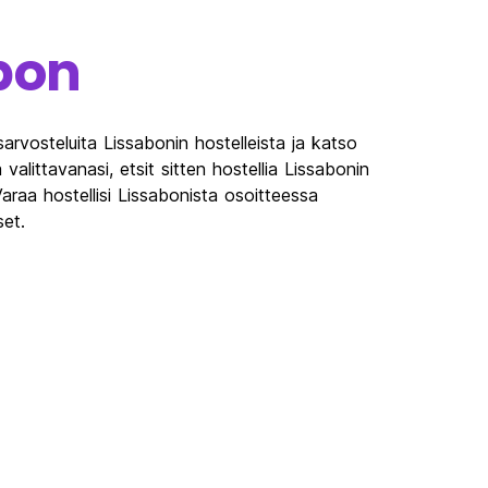
bon
arvosteluita Lissabonin hostelleista ja katso
a valittavanasi, etsit sitten hostellia Lissabonin
Varaa hostellisi Lissabonista osoitteessa
set.