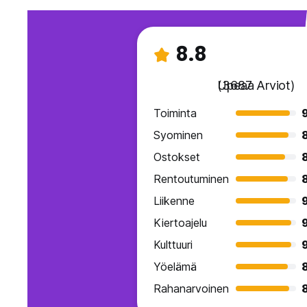
8.8
Upeaa
(3687 Arviot)
Toiminta
Syominen
Ostokset
Rentoutuminen
Liikenne
Kiertoajelu
Kulttuuri
Yöelämä
Rahanarvoinen