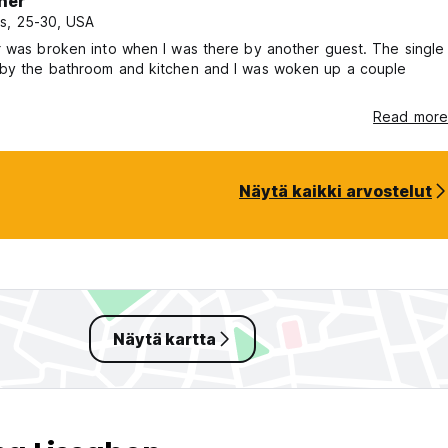
her
s, 25-30, USA
 was broken into when I was there by another guest. The single
by the bathroom and kitchen and I was woken up a couple
Read more
Näytä kaikki arvostelut
Näytä kartta