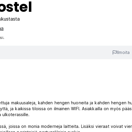
ostel
skustasta
aa
si.
Ilmoita
stettuja makuusaleja, kahden hengen huoneita ja kahden hengen h
syyttä, ja kaikissa tiloissa on ilmainen WIFI. Asiakkailla on myös pää
ulkoterassille.
ä, joissa on monia moderneja laitteita. Lisäksi vieraat voivat viera