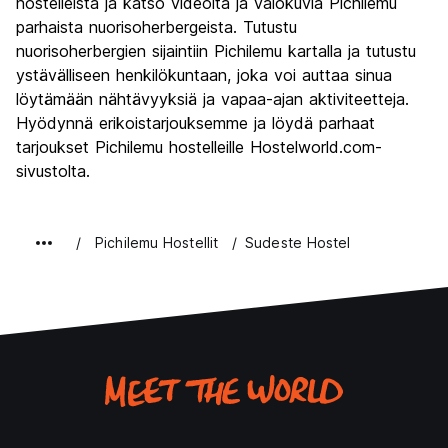
Yöelämä
hostelleista ja katso videoita ja valokuvia Pichilemu
7.5
parhaista nuorisoherbergeista. Tutustu
Rahanarvoinen
8.5
nuorisoherbergien sijaintiin Pichilemu kartalla ja tutustu
ystävälliseen henkilökuntaan, joka voi auttaa sinua
löytämään nähtävyyksiä ja vapaa-ajan aktiviteetteja.
Hyödynnä erikoistarjouksemme ja löydä parhaat
tarjoukset Pichilemu hostelleille Hostelworld.com-
sivustolta.
Pichilemu Hostellit
Sudeste Hostel