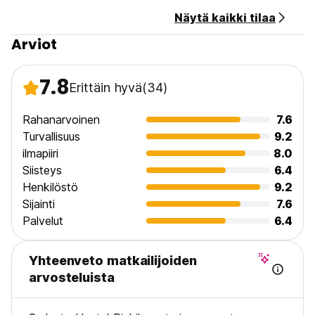
Näytä kaikki tilaa
Arviot
7.8
Erittäin hyvä
(34)
Rahanarvoinen
7.6
Turvallisuus
9.2
ilmapiiri
8.0
Siisteys
6.4
Henkilöstö
9.2
Sijainti
7.6
Palvelut
6.4
Yhteenveto matkailijoiden
arvosteluista