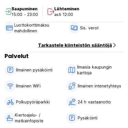
majoittaa pyynnöstä maksutta. Ilmainen WiFi on käytettävissä
Saapuminen
Lähteminen
yleisissä tiloissa. Vieraita pyydetään käyttämään oleskelunsa
15:00 - 23:00
asti 12:00
aikana yhteisiä tiloja, joihin kuuluu keittiö, grillialue, puutarha,
terassi ja oleskelutila.
Luottokorttimaksu
Sis. verot
mahdollinen
Sudeste Hostelin säännöt ja ehdot:
Peruutussäännöt: 3 päivää ennen saapumista. Myöhäisestä
Tarkastele kiinteistön sääntöjä
peruutuksesta tai saapumatta jättämisestä veloitetaan
Palvelut
ensimmäisen yön hinta.
Ilmaisia ​​kaupungin
Sisäänkirjautuminen klo 14.00-00.00
Ilmainen pysäköinti
karttoja
Lähtö ennen klo 11.00
Maksu saapumisen yhteydessä käteisellä
Ilmainen WiFi
Ilmainen intenetyhteys
Verot sisältyvät
Aamiainen ei saatavilla
Polkupyöräparkki
24 h vastaanotto
Yleistä:
Vastaanotto klo 9.00-00.00
Kiertoajelu- /
Pysäköinti
Ei ulkonaliikkumiskieltoa
matkainfopiste
Ei erityisehtoja (Auto-translated from original language)