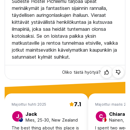
Sudeste Hostel Pichilemu tarjoaa upeat
merinäkymät ja fantastisen sijainnin rannalla,
täydellisen auringonlaskujen ihailuun. Vieraat
kiittävät ystävällistä henkilökuntaa ja kutsuvaa
ilmapiiriä, joka saa heidät tuntemaan olonsa
kotoisaksi. Se on loistava paikka yksin
matkustaville ja rentoa tunnelmaa etsiville, vaikka
jotkut mainitsevatkin kävelymatkan kaupunkiin ja
satunnaiset kylmät suihkut.
Oliko tästä hyötyä?
7.1
Majoittui huhti 2025
Majoittui maalis 20
Jack
Chiara
J
C
Mies, 25-30, New Zealand
Nainen, 25
The best thing about this place is
I spent two week