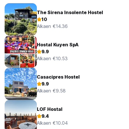
The Sirena Insolente Hostel
10
Alkaen €14.36
Hostal Kuyen SpA
9.9
Alkaen €10.53
Casacipres Hostel
9.9
Alkaen €9.58
LOF Hostal
9.4
Alkaen €10.04