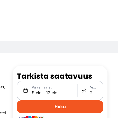
Tarkista saatavuus
en,
Päivämäärät
Vieraat
Haku
otel