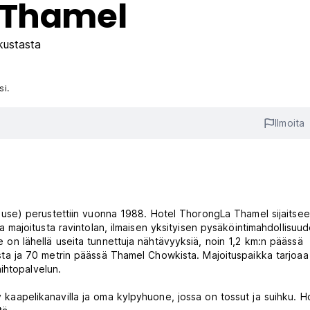
 Thamel
kustasta
si.
Ilmoita
se) perustettiin vuonna 1988. Hotel ThorongLa Thamel sijaitsee
ajoitusta ravintolan, ilmaisen yksityisen pysäköintimahdollisuud
se on lähellä useita tunnettuja nähtävyyksiä, noin 1,2 km:n päässä
a ja 70 metrin päässä Thamel Chowkista. Majoituspaikka tarjoaa
ihtopalvelun.
tv kaapelikanavilla ja oma kylpyhuone, jossa on tossut ja suihku. H