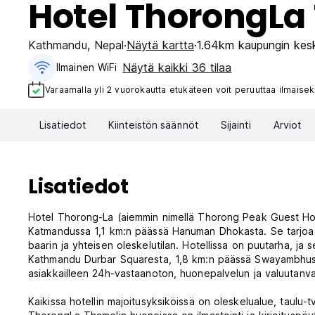
Hotel ThorongLa
Kathmandu
,
Nepal
Näytä kartta
1.64km kaupungin kes
Näytä kaikki 36 tilaa
Ilmainen WiFi
Varaamalla yli 2 vuorokautta etukäteen voit peruuttaa ilmaisek
Lisatiedot
Kiinteistön säännöt
Sijainti
Arviot
Lisatiedot
Hotel Thorong-La (aiemmin nimellä Thorong Peak Guest Hou
Katmandussa 1,1 km:n päässä Hanuman Dhokasta. Se tarjoaa m
baarin ja yhteisen oleskelutilan. Hotellissa on puutarha, ja 
Kathmandu Durbar Squaresta, 1,8 km:n päässä Swayambhust
asiakkailleen 24h-vastaanoton, huonepalvelun ja valuutanva
Kaikissa hotellin majoitusyksiköissä on oleskelualue, taulu-