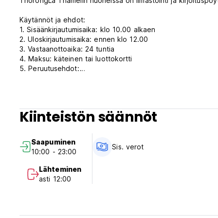
ThorongLa Thamelin huoneissa on ilmastointi ja kirjoituspöy
Käytännöt ja ehdot:
1. Sisäänkirjautumisaika: klo 10.00 alkaen
2. Uloskirjautumisaika: ennen klo 12.00
3. Vastaanottoaika: 24 tuntia
4. Maksu: käteinen tai luottokortti
5. Peruutusehdot:
Voit peruuttaa varauksen maksutta 1 vrk ennen saapumistasi.
ensimmäisen yön hinta.
6. Lapset ovat tervetulleita
7. Tupakointialue tarjotaan
Kiinteistön säännöt
8. Lemmikkieläimet eivät ole sallittuja
(Auto-translated from original language)
Saapuminen
Sis. verot
10:00 - 23:00
Lähteminen
asti 12:00