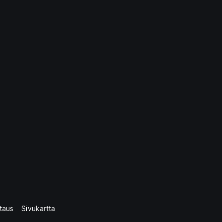
taus
Sivukartta