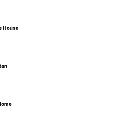
e House
tan
Home