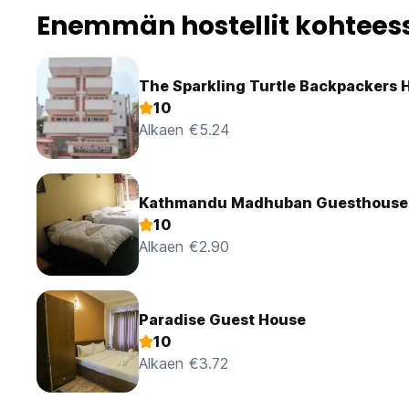
Enemmän hostellit kohtee
The Sparkling Turtle Backpackers 
10
Alkaen €5.24
Kathmandu Madhuban Guesthouse
10
Alkaen €2.90
Paradise Guest House
10
Alkaen €3.72