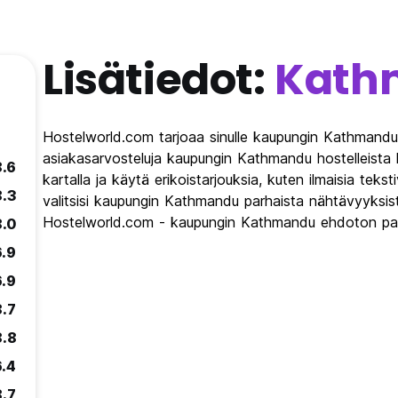
Lisätiedot:
Kath
Hostelworld.com tarjoaa sinulle kaupungin Kathmandu 
asiakasarvosteluja kaupungin Kathmandu hostelleista
8.6
kartalla ja käytä erikoistarjouksia, kuten ilmaisia teks
8.3
valitsisi kaupungin Kathmandu parhaista nähtävyyksist
Hostelworld.com - kaupungin Kathmandu ehdoton pat
8.0
6.9
6.9
8.7
8.8
6.4
8.7