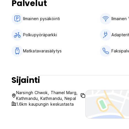
Palvelut
Ilmainen pysäköinti
Ilmainen 
Polkupyöräparkki
Adapteri
Matkatavarasäilytys
Faksipal
Sijainti
Narsingh Chwok, Thamel Marg,
Kathmandu, Kathmandu, Nepal
1.6km kaupungin keskustasta