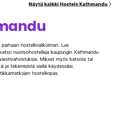
Näytä kaikki Hostels Kathmandu
mandu
parhaan hostellivalikoiman. Lue
 katso nuorisohostelleja kaupungin Kathmandu
tiviestivahvistuksia. Mikset myös katsoisi tai
ä ja tekemisistä siellä käydessäsi.
ikkamatkojen hostelliopas.