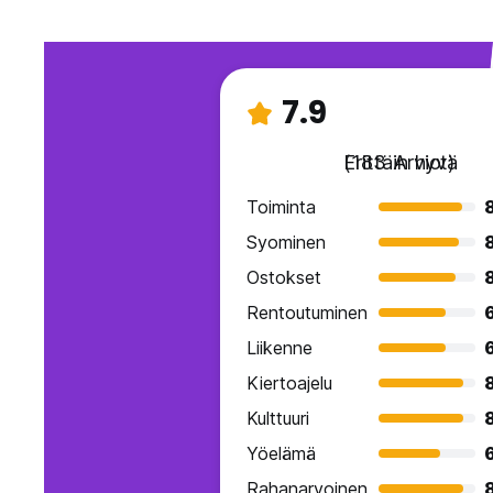
7.9
Erittäin hyvä
(183 Arviot)
Toiminta
Syominen
Ostokset
Rentoutuminen
Liikenne
Kiertoajelu
Kulttuuri
Yöelämä
Rahanarvoinen