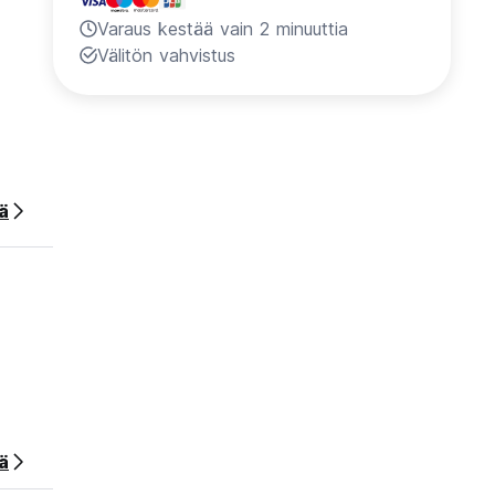
Varaus kestää vain 2 minuuttia
Välitön vahvistus
ää
ä