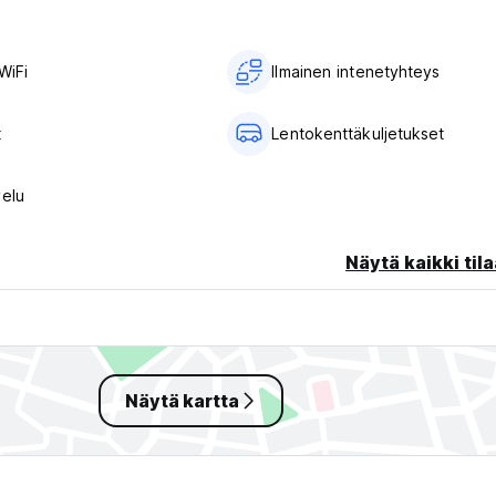
WiFi
Ilmainen intenetyhteys
t
Lentokenttäkuljetukset
velu
Näytä kaikki tila
Näytä kartta