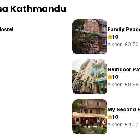
ssa Kathmandu
Hostel
Family Peac
10
Alkaen €3.50
Nextdoor Pa
10
Alkaen €8.98
My Second 
10
Alkaen €4.67