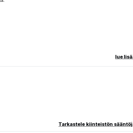
tä.
 Mikäli peruutus myöhästyy/ei saavu paikalle, sinulta veloitetaan
lue lis
Tarkastele kiinteistön sääntöj