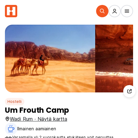
Hostelli
Um Frouth Camp
Wadi Rum · Näytä kartta
Ilmainen aamiainen‎
Varaamalla yli 2 vuorokautta etukäteen voit peruuttaa