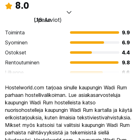
8.0
Upeaa
(18 Arviot)
Toiminta
9.9
Syominen
6.9
Ostokset
4.4
Rentoutuminen
9.8
Liikenne
6.6
Kiertoajelu
10.0
Hostelworld.com tarjoaa sinulle kaupungin Wadi Rum
Kulttuuri
9.4
parhaan hostellivalikoiman. Lue asiakasarvosteluja
Yöelämä
kaupungin Wadi Rum hostelleista katso
5.3
nuorisohostelleja kaupungin Wadi Rum kartalla ja käytä
Rahanarvoinen
9.7
erikoistarjouksia, kuten ilmaisia tekstiviestivahvistuksia.
Mikset myös katsoisi tai valitsisi kaupungin Wadi Rum
parhaista nähtävyyksistä ja tekemisistä siellä