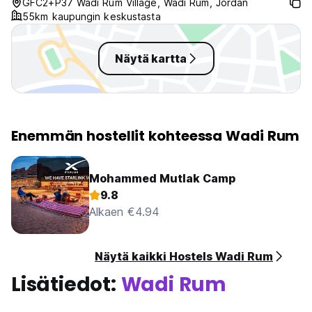
GFC2+P37 Wadi Rum Village, Wadi Rum, Jordan
55km kaupungin keskustasta
Näytä kartta
Enemmän hostellit kohteessa Wadi Rum
Mohammed Mutlak Camp
9.8
Alkaen €4.94
Näytä kaikki Hostels Wadi Rum
Lisätiedot:
Wadi Rum