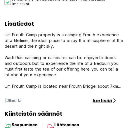
ilmaiseksi.
Lisatiedot
Um Frouth Camp property is a camping Frouth experience
of a lifetime, the ideal place to enjoy the atmosphere of the
desert and the night sky.
Wadi Rum camping or campsites can be enjoyed indoors
and outdoors but to experience the life of a Bedouin you
must first taste the tea of our offering here you can tell a
lot about your experience.
Um Frouth Camp is located near Frouth Bridge about 7km
from Wadi Rum village.
lue lisää
Ilmoita
Um Frouth Camp Terms & Conditions:
Kiinteistön säännöt
Cancellation policy: 1 day before arrival. In case of a late
cancellation or No Show, you will be charged the first night
Saapuminen
Lähteminen
of your stay.