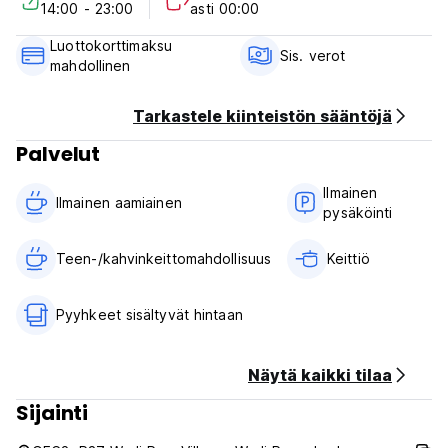
14:00 - 23:00
asti 00:00
Check in from 14:00 to 23:00 .
Luottokorttimaksu
Check out before 11:00 .
Sis. verot
mahdollinen
Payment upon arrival by cash, credit & debit cards and Pay
to Tap.
Tarkastele kiinteistön sääntöjä
This property may pre-authorize your card before arrival.
Palvelut
Taxes included
Ilmainen
Breakfast included.
Ilmainen aamiainen‎
pysäköinti
Reception hours 10:00 to 22:00.
Teen-/kahvinkeittomahdollisuus
Keittiö
Pyyhkeet sisältyvät hintaan
Näytä kaikki tilaa
Sijainti