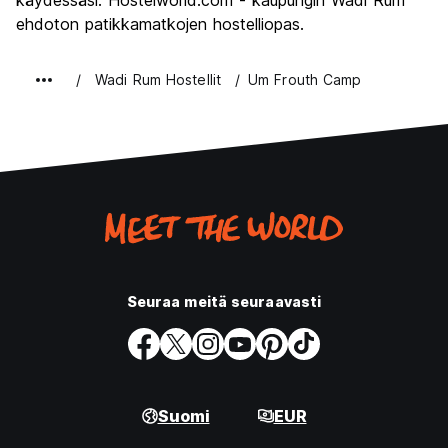
käydessäsi. Hostelworld.com - kaupungin Wadi Rum
ehdoton patikkamatkojen hostelliopas.
Wadi Rum Hostellit
Um Frouth Camp
Seuraa meitä seuraavasti
Suomi
EUR