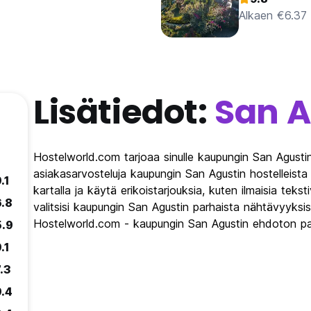
Alkaen €6.37
Lisätiedot:
San A
Hostelworld.com tarjoaa sinulle kaupungin San Agustin
asiakasarvosteluja kaupungin San Agustin hostelleista
.1
kartalla ja käytä erikoistarjouksia, kuten ilmaisia teks
6.8
valitsisi kaupungin San Agustin parhaista nähtävyyksis
Hostelworld.com - kaupungin San Agustin ehdoton pa
5.9
.1
.3
9.4