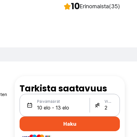
10
Erinomaista
(35)
Tarkista saatavuus
sten
Päivämäärät
Vieraat
Haku