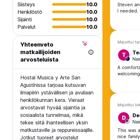
Siisteys
10.0
Steven and
I needed.
Henkilöstö
10.0
Sijainti
10.0
Palvelut
10.0
Majoittui t
Yhteenveto
matkailijoiden
Te
T
Nai
arvosteluista
A comforta
welcoming 
Hostal Musica y Arte San
Agustínissa tarjoaa kutsuvan
ilmapiirin ystävällisen ja avuliaan
henkilökunnan kera. Vieraat
Majoittui l
arvostavat hyvää sijaintia ja
sosiaalista tunnelmaa, mikä
De
D
Nai
tekee siitä ihanteellisen yksin
matkustaville ja reppureissaajille.
This was a
nice famil
Jotkut tuoreet arvostelut