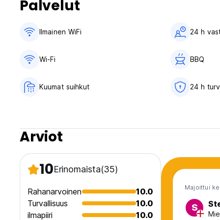
Palvelut
Ilmainen WiFi
24 h vas
Wi-Fi
BBQ
Kuumat suihkut
24 h tur
Arviot
10
Erinomaista
(35)
Majoittui k
Rahanarvoinen
10.0
Turvallisuus
10.0
St
S
Mie
ilmapiiri
10.0