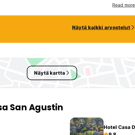
Read more
Näytä kaikki arvostelut
Näytä kartta
sa San Agustin
Hotel Casa D
9.8