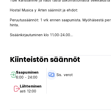
Tule kanssamme ja nauti tästä uskomattomasta seikkailusta
Hostal Musica y Arten säännöt ja ehdot:
Peruutussäännöt: 1 vrk ennen saapumista. Myöhäisestä peru
hinta.
Sisäänkirjautuminen klo 11.00-24.00
Lähtö ennen klo 12.00
Maksu saapumisen yhteydessä käteisellä
Verot sisältyvät
Kiinteistön säännöt
Aamiainen sisältyy
Yleistä:
Saapuminen
24 tunnin vastaanotto.
Sis. verot
6:00 - 24:00
Ei ulkonaliikkumiskieltoa
Ei erityisehtoja (Auto-translated from original language)
Lähteminen
asti 12:00