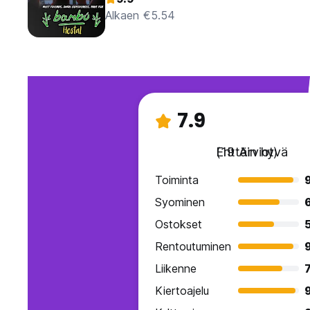
Alkaen €5.54
7.9
Erittäin hyvä
(19 Arviot)
Toiminta
9
Syominen
Ostokset
Rentoutuminen
9
Liikenne
7
Kiertoajelu