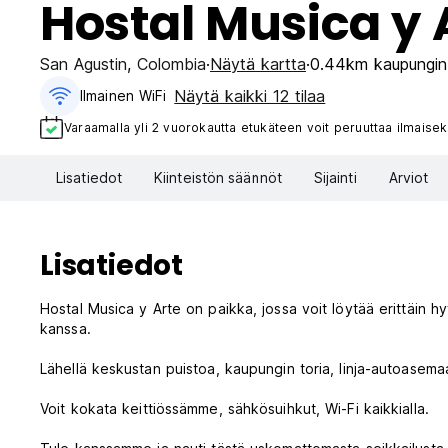
Hostal Musica y 
San Agustin
,
Colombia
Näytä kartta
0.44km kaupungin
Näytä kaikki 12 tilaa
Ilmainen WiFi
Varaamalla yli 2 vuorokautta etukäteen voit peruuttaa ilmaisek
Lisatiedot
Kiinteistön säännöt
Sijainti
Arviot
Lisatiedot
Hostal Musica y Arte on paikka, jossa voit löytää erittäin hyvi
kanssa.
Lähellä keskustan puistoa, kaupungin toria, linja-autoasemaa
Voit kokata keittiössämme, sähkösuihkut, Wi-Fi kaikkialla.