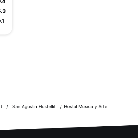
9.4
5.3
.1
it
San Agustin Hostellit
Hostal Musica y Arte