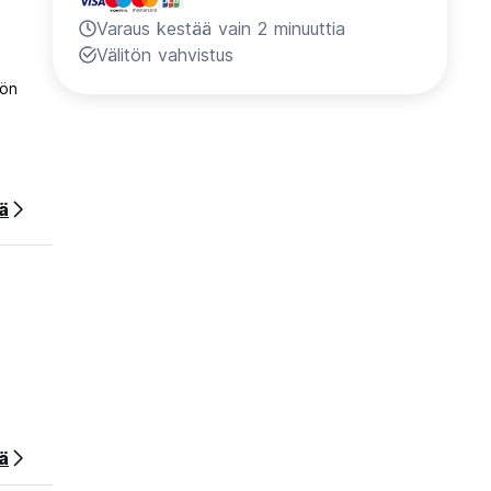
Varaus kestää vain 2 minuuttia
Välitön vahvistus
yön
ää
ä