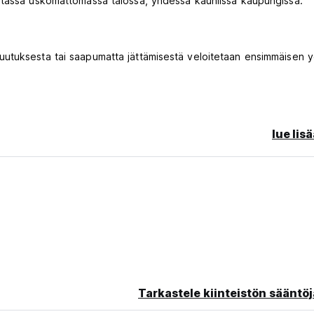
 tässä uskomattomassa talossa, yhdessä kauniissa kaupungissa.
utuksesta tai saapumatta jättämisestä veloitetaan ensimmäisen 
lue lis
Tarkastele kiinteistön sääntöj