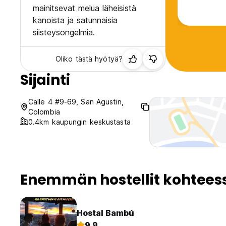
mainitsevat melua läheisistä
kanoista ja satunnaisia
siisteysongelmia.
Oliko tästä hyötyä?
Sijainti
Calle 4 #9-69, San Agustin,
Colombia
0.4km kaupungin keskustasta
Enemmän hostellit kohtees
Hostal Bambú
9.9