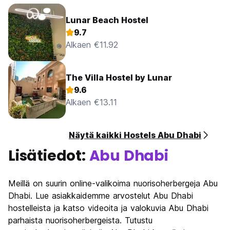
Lunar Beach Hostel
9.7
Alkaen €11.92
The Villa Hostel by Lunar
9.6
Alkaen €13.11
Näytä kaikki Hostels Abu Dhabi
Lisätiedot:
Abu Dhabi
Meillä on suurin online-valikoima nuorisoherbergeja Abu
Dhabi. Lue asiakkaidemme arvostelut Abu Dhabi
hostelleista ja katso videoita ja valokuvia Abu Dhabi
parhaista nuorisoherbergeista. Tutustu