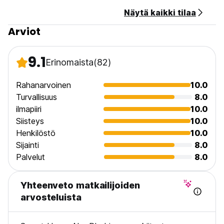
Näytä kaikki tilaa
Arviot
9.1
Erinomaista
(82)
Rahanarvoinen
10.0
Turvallisuus
8.0
ilmapiiri
10.0
Siisteys
10.0
Henkilöstö
10.0
Sijainti
8.0
Palvelut
8.0
Yhteenveto matkailijoiden
arvosteluista