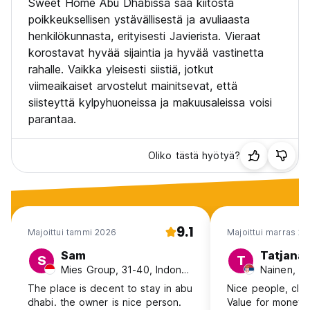
Sweet Home Abu Dhabissa saa kiitosta
poikkeuksellisen ystävällisestä ja avuliaasta
henkilökunnasta, erityisesti Javierista. Vieraat
korostavat hyvää sijaintia ja hyvää vastinetta
rahalle. Vaikka yleisesti siistiä, jotkut
viimeaikaiset arvostelut mainitsevat, että
siisteyttä kylpyhuoneissa ja makuusaleissa voisi
parantaa.
Oliko tästä hyötyä?
9.1
Majoittui tammi 2026
Majoittui marras 2
Sam
Tatjana
S
T
Mies Group, 31-40, Indonesia
Nainen, 41
The place is decent to stay in abu
Nice people, clea
dhabi. the owner is nice person.
Value for money.