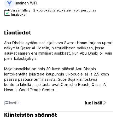
Ilmainen WiFi
Varaamalla yli 2 vuorokautta etukäteen voit peruuttaa
ilmaiseksi.
Lisatiedot
Abu Dhabin sydämessä sijaitseva Sweet Home tarjoaa upeat
näkymät Qasar Al Hosniin, historialliseen paikkaan, jossa
asuivat saaren ensimmäiset asukkaat, kun Abu Dhabi oli vain
pieni kalastajakylä.
Majoituspaikka on noin 30 km:n päässä Abu Dhabin
lentokentältä (sijaitsee kaupungin ulkopuolella) ja 2,5 km:n
päässä pääbussiterminaalista. Suosittuja kiinnostavia
kohteita lähellä majoitusta ovat Corniche Beach, Qasar Al
Hosn ja World Trade Center.
Sweet Homen huoneissa on ilmastointi, ja joissakin hostellin
lue lisää
Ilmoita
huoneissa on parveke. Hostelli tarjoaa myös ilmaista teetä
vieraille ja suodatettua vettä.
Kiinteistön säännöt