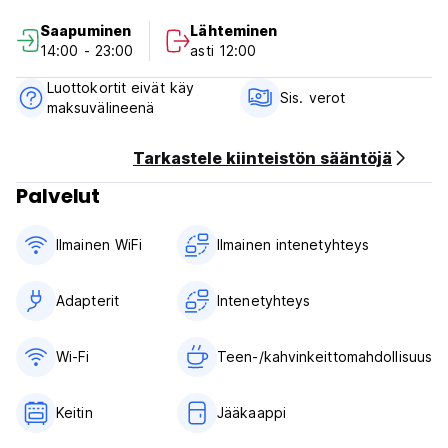
Sweet Home - Käyttöehdot:
Saapuminen
Lähteminen
14:00 - 23:00
asti 12:00
Peruutusehdot: 1 vrk ennen saapumista. Myöhäisestä
peruutuksesta tai saapumatta jättämisestä veloitetaan
Luottokortit eivät käy
ensimmäisen yön hinta.
Sis. verot
maksuvälineenä
Sisäänkirjautuminen klo 14.00-24.00.
Uloskirjautuminen ennen klo 12.00.
Tarkastele kiinteistön sääntöjä
Palvelut
Maksu saapumisen yhteydessä vain käteisellä.
Verot sisältyvät.
Ilmainen WiFi
Ilmainen intenetyhteys
Yleistä:
24 tunnin vastaanotto. (Auto-translated from original
Adapterit
Intenetyhteys
language)
Wi-Fi
Teen-/kahvinkeittomahdollisuus
Keitin
Jääkaappi