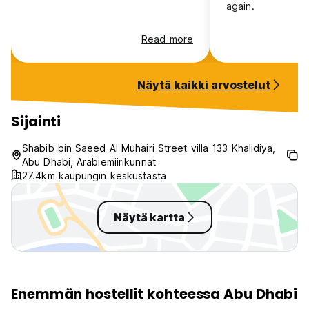
again.
Read more
Näytä kaikki arvostelut
Sijainti
Shabib bin Saeed Al Muhairi Street villa 133 Khalidiya,
Abu Dhabi, Arabiemiirikunnat
27.4km kaupungin keskustasta
Näytä kartta
Enemmän hostellit kohteessa Abu Dhabi