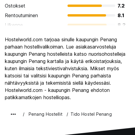
Ostokset
7.2
Rentoutuminen
8.1
Liikenne
8.2
Kiertoajelu
8.3
Hostelworld.com tarjoaa sinulle kaupungin Penang
Kulttuuri
8.9
parhaan hostellivalikoiman. Lue asiakasarvosteluja
Yöelämä
kaupungin Penang hostelleista katso nuorisohostelleja
6.8
kaupungin Penang kartalla ja käytä erikoistarjouksia,
Rahanarvoinen
8.5
kuten ilmaisia tekstiviestivahvistuksia. Mikset myös
katsoisi tai valitsisi kaupungin Penang parhaista
nähtävyyksistä ja tekemisistä siellä käydessäsi.
Hostelworld.com - kaupungin Penang ehdoton
patikkamatkojen hostelliopas.
Penang Hostellit
Tido Hostel Penang