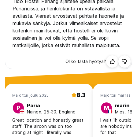
Tido Hostel Penang sijaitsee upealla paikalla
Penangissa, ja henkilökunta on ystävällistä ja
avuliasta. Vieraat arvostavat puhtaita huoneita ja
mukavia sänkyjä. Jotkut viimeaikaiset arvostelut
kuitenkin mainitsevat, että hostelli ei ole kovin
sosiaalinen ja voi olla kylmä yöllä. Se sopii
matkailijoille, jotka etsivät rauhallista majoitusta.
Oliko tästä hyötyä?
8.3
Majoittui joulu 2025
Majoittui marras 2
Paria
marin
P
M
Nainen, 25-30, England
Mies, 18-2
Great location and honestly great
I wait 1h outside
staff. The aircon was on too
are nobody insid
strong at night I literally was
for that