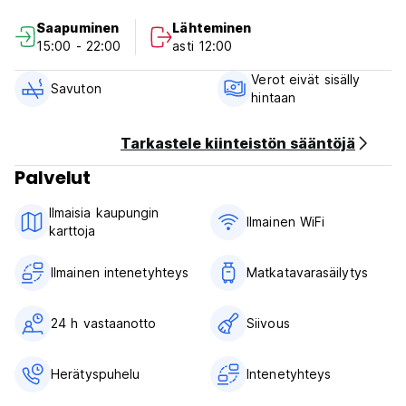
Palvelut:
Saapuminen
Lähteminen
15:00 - 22:00
asti 12:00
Hissi
Aula/vastaanotto
Verot eivät sisälly
Ilmainen WIFI
Savuton
hintaan
Ilmastoidut huoneet
Viileä oleskelutila lukemiseen, vuorovaikutukseen muiden
kanssa tai television katseluun
Tarkastele kiinteistön sääntöjä
Tarkoitettu kaappitila
Palvelut
Turva-avainkorttijärjestelmä
Lautapelit
Ilmaisia ​​kaupungin
Kirjoja ja lehtiä
Ilmainen WiFi
karttoja
Huomaathan, että turistivero ja kunnallisvero eivät sisälly
huoneen hintaan.
Ilmainen intenetyhteys
Matkatavarasäilytys
Maksetaan majoituspaikassa sisäänkirjautumisen yhteydessä.
(Auto-translated from original language)
24 h vastaanotto
Siivous
Herätyspuhelu
Intenetyhteys