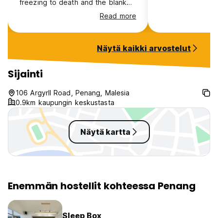
freezing to death and the blanket
they give you is very thin. But at
Read more
part from that it was all good and
toilets are clean
Näytä kaikki arvostelut
Sijainti
106 Argyrll Road, Penang, Malesia
0.9km kaupungin keskustasta
Näytä kartta
Enemmän hostellit kohteessa Penang
Sleep Box