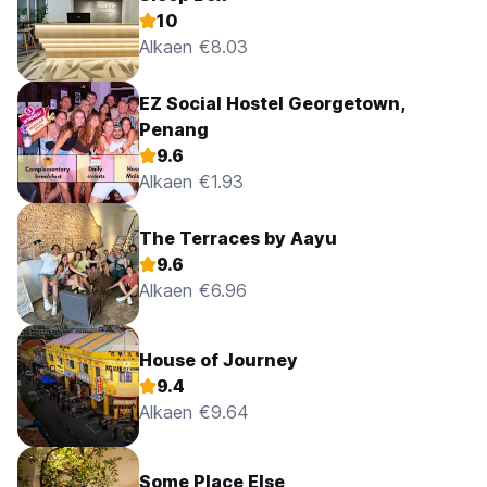
10
Alkaen €8.03
EZ Social Hostel Georgetown,
Penang
9.6
Alkaen €1.93
The Terraces by Aayu
9.6
Alkaen €6.96
House of Journey
9.4
Alkaen €9.64
Some Place Else