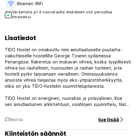
Ilmainen WiFi
Varaamalla yli 4 vuorokautta etukäteen voit peruuttaa
ilmaiseksi.
Lisatiedot
TIDO Hostel on omaksuttu nimi ainutlaatuiselle puutarha-
vaikutteiselle hostellille George Townin sydämessä
Penangissa. Rakennus on mukavan vihreä, koska tyypillisesti
vihreä luo rauhallisen, nuoruuden ja rauhan tunteen, jota
hostelli pyrkii tarjoamaan vierailleen. Ominaisuuksiensa
ansiosta vihreä heijastaa myös eko-ympäristöherkkyyttä,
mikä on yksi TIDO-hostellin suunnittelupilareista.
TIDO Hostel on energinen, nuorekas ja ystävällinen. Koe
sen ainutlaatuinen arkkitehtuuri, sisätilojen suunnittelu, tilat ja
mukavuudet sekä innovatiivinen asuinkonsepti kanssamme ja
tulet arvostamaan sitä.
lue lisää
Ilmoita
Vuodepaikkoja yhteensä: 88
Kiinteistön säännöt