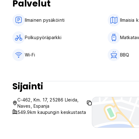
Palvelut
Cases Altes de Posadan säännöt ja ehdot:
Peruutussäännöt: 7 päivää ennen saapumista. Myöhäisestä 
Ilmainen pysäköinti
Ilmaisia 
hinta.
Sisäänkirjautuminen klo 16.00-20.00
Polkupyöräparkki
Matkatav
Lähtö ennen klo 11.00
Maksu saapumisen yhteydessä käteisellä, luotto- ja pankkiko
Wi-Fi
BBQ
Ei sisällä veroja (0,65€-1,00€)
Aamiainen ei sisälly hintaan
Yleistä:
Sijainti
Vastaanotto (ei ole asetettu aikataulua. Riippuu vuodenajas
Ei ulkonaliikkumiskieltoa
(Auto-translated from original language)
C-462, Km. 17, 25286 Lleida,
Naves, Espanja
549.9km kaupungin keskustasta