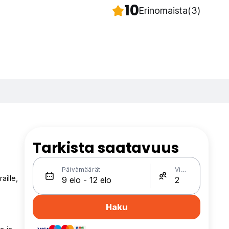
10
Erinomaista
(3)
Tarkista saatavuus
Päivämäärät
Vieraat
aille,
Haku