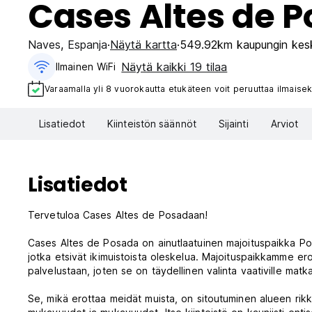
Cases Altes de 
Naves
,
Espanja
Näytä kartta
549.92km kaupungin kes
Näytä kaikki 19 tilaa
Ilmainen WiFi
Varaamalla yli 8 vuorokautta etukäteen voit peruuttaa ilmaisek
Lisatiedot
Kiinteistön säännöt
Sijainti
Arviot
Lisatiedot
Tervetuloa Cases Altes de Posadaan!
Cases Altes de Posada on ainutlaatuinen majoituspaikka Po
jotka etsivät ikimuistoista oleskelua. Majoituspaikkamme er
palvelustaan, joten se on täydellinen valinta vaativille matkail
Se, mikä erottaa meidät muista, on sitoutuminen alueen rik