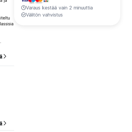
a ja
Varaus kestää vain 2 minuuttia
Välitön vahvistus
iteltu
assisia
ssä
e
ää
 joka
raiden
ämme
ikkamme
ä