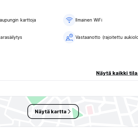
peruutuksesta tai saapumatta jättämisestä veloitetaan ensimmäis
​​kaupungin karttoja
Ilmainen WiFi
arasäilytys
Vastaanotto (rajoitettu aukiol
rtilla
Näytä kaikki tila
ta ja kysynnästä)
Näytä kartta