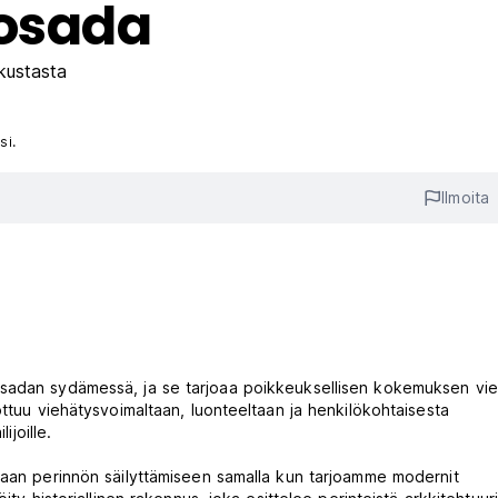
Posada
kustasta
si.
Ilmoita
sadan sydämessä, ja se tarjoaa poikkeuksellisen kokemuksen vier
ottuu viehätysvoimaltaan, luonteeltaan ja henkilökohtaisesta
ijoille.
kaan perinnön säilyttämiseen samalla kun tarjoamme modernit