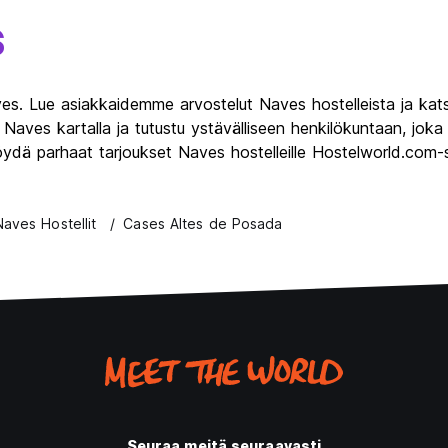
s
ves. Lue asiakkaidemme arvostelut Naves hostelleista ja kat
in Naves kartalla ja tutustu ystävälliseen henkilökuntaan, jo
öydä parhaat tarjoukset Naves hostelleille Hostelworld.com-s
Naves Hostellit
Cases Altes de Posada
Seuraa meitä seuraavasti