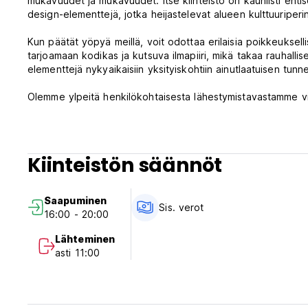
mukavuudet ja mukavuudet. Itse kiinteistö on kauniisti entisöi
design-elementtejä, jotka heijastelevat alueen kulttuuriperi
Kun päätät yöpyä meillä, voit odottaa erilaisia ​​poikkeuksel
tarjoamaan kodikas ja kutsuva ilmapiiri, mikä takaa rauhallis
elementtejä nykyaikaisiin yksityiskohtiin ainutlaatuisen tunn
Olemme ylpeitä henkilökohtaisesta lähestymistavastamme v
varmistamaan, että jokaisen asiakkaan tarpeet täytetään j
paikallisten suositusten antaminen, kuljetusten järjestämin
vierailustasi ikimuistoisen.
Kiinteistön säännöt
Cases Altes de Posadassa tarjoamme erilaisia ​​palveluita ko
on rauhallinen keidas vilkkaan kaupungin sydämessä. Lisäksi 
kanssa tai vain nauttia hiljaisesta hetkestä kirjan parissa.
Saapuminen
Niille, jotka haluavat tutustua ympäröivään alueeseen, voimme
Sis. verot
16:00 - 20:00
auttaaksemme sinua löytämään Posadan ja sen ympäristön 
Lähteminen
Yhteenvetona voidaan todeta, että asiakkaat valitsevat ma
asti 11:00
historiallista charmia, yksilöllistä palvelua ja moderneja muk
tarjoaa poikkeuksellisen kokemuksen, joka esittelee alue
vieraanvaraisuutta, joka erottaa meidät muista.