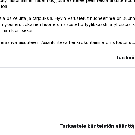
ty historiallinen rakennus, joka esittelee perinteistä arkkitehtuuri
ntöä.
lisia palveluita ja tarjouksia. Hyvin varustetut huoneemme on suunn
en yöunen. Jokainen huone on sisustettu tyylikkäästi ja yhdistää kl
elman luomiseksi.
ieraanvaraisuuteen. Asiantunteva henkilökuntamme on sitoutunut
a että heidän oleskelunsa on mahdollisimman mukava. Olipa kysee
en tai auttaminen muissa tiedusteluissa, olemme täällä tehdäksemm
lue lis
kemuksesi parantamiseksi. Voit rentoutua kauniilla sisäpihallamme,
meillä on viihtyisä oleskelutila, jossa voit seurustella muiden vie
 järjestää opastettuja retkiä, vaellusretkiä ja kulttuurielämyksiä
aidon viehätyksen.
joittuessaan Cases Altes de Posadassa ainutlaatuisen yhdistelm
avuuksia vuoksi. Olitpa sitten lomalla tai liikematkalla, majoituspa
en parhaat puolet. Kutsumme sinut tulemaan kokemaan lämpöä ja
Tarkastele kiinteistön sääntöj