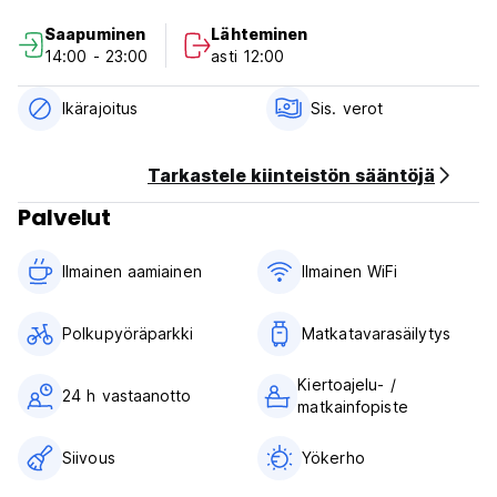
Saapuminen
Lähteminen
Maksu saapumisen yhteydessä vain käteisellä.
14:00 - 23:00
asti 12:00
Verot sisältyvät.
Aamiainen ei sisälly hintaan.
Ikärajoitus
Sis. verot
Yleistä:
24 tunnin vastaanotto.
Tarkastele kiinteistön sääntöjä
Ei ulkonaliikkumiskieltoa.
Palvelut
(Auto-translated from original language)
Ilmainen aamiainen‎
Ilmainen WiFi
Polkupyöräparkki
Matkatavarasäilytys
Kiertoajelu- /
24 h vastaanotto
matkainfopiste
Siivous
Yökerho