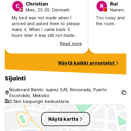
Christian
Rui
C
R
Mies, 25-30, Denmark
Nainen, 31
My bed was not made when I
Too noisy and it 
arrived and asked them to please
the room.
make it. When I came back 5
hours later it was still not made
and they told me it was not
Read more
possible to do. They gave me the
sheets so I could do it myself, but
only sheet for the bed. Not a new
Näytä kaikki arvostelut
case for the pillow or blanket, so
had to sleep with what the prior
guest had. Staff seemed friendly
Sijainti
but not really helpful. Would have
been easy to do some extra
Boulevard Benito Juarez S/N, Rinconada, Puerto
service in this scenario :)
Escondido, Meksiko
0.5km kaupungin keskustasta
Näytä kartta