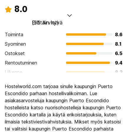
8.0
Erittäin hyvä
(55 Arviot)
Toiminta
8.6
Syominen
8.1
Ostokset
6.5
Rentoutuminen
9.4
Liikenne
8.3
Kiertoajelu
6.6
Hostelworld.com tarjoaa sinulle kaupungin Puerto
Kulttuuri
6.9
Escondido parhaan hostellivalikoiman. Lue
Yöelämä
asiakasarvosteluja kaupungin Puerto Escondido
8.5
hostelleista katso nuorisohostelleja kaupungin Puerto
Rahanarvoinen
8.9
Escondido kartalla ja käytä erikoistarjouksia, kuten
ilmaisia tekstiviestivahvistuksia. Mikset myös katsoisi
tai valitsisi kaupungin Puerto Escondido parhaista