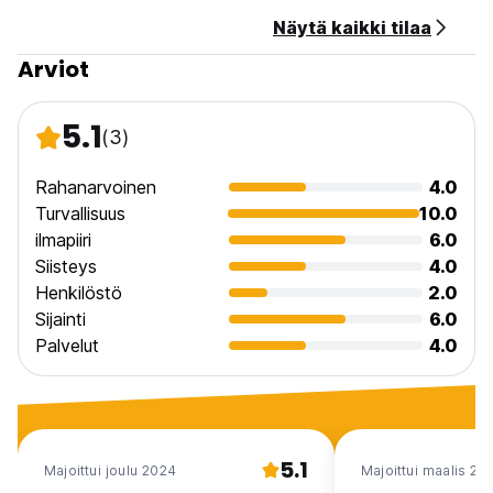
Näytä kaikki tilaa
Arviot
5.1
(3)
Rahanarvoinen
4.0
Turvallisuus
10.0
ilmapiiri
6.0
Siisteys
4.0
Henkilöstö
2.0
Sijainti
6.0
Palvelut
4.0
5.1
Majoittui joulu 2024
Majoittui maalis 20