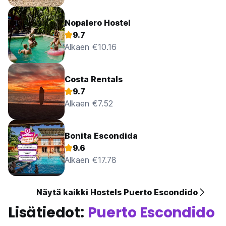
Nopalero Hostel
9.7
Alkaen €10.16
Costa Rentals
9.7
Alkaen €7.52
Bonita Escondida
9.6
Alkaen €17.78
Näytä kaikki Hostels Puerto Escondido
Lisätiedot:
Puerto Escondido