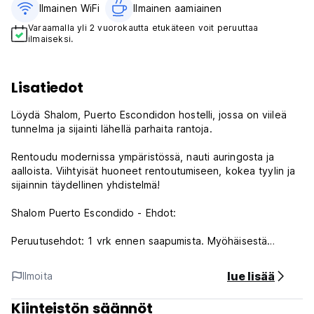
Ilmainen WiFi
Ilmainen aamiainen‎
Varaamalla yli 2 vuorokautta etukäteen voit peruuttaa
ilmaiseksi.
Lisatiedot
Löydä Shalom, Puerto Escondidon hostelli, jossa on viileä
tunnelma ja sijainti lähellä parhaita rantoja.
Rentoudu modernissa ympäristössä, nauti auringosta ja
aalloista. Viihtyisät huoneet rentoutumiseen, kokea tyylin ja
sijainnin täydellinen yhdistelmä!
Shalom Puerto Escondido - Ehdot:
Peruutusehdot: 1 vrk ennen saapumista. Myöhäisestä
peruutuksesta tai saapumatta jättämisestä veloitetaan
ensimmäisen yön hinta.
lue lisää
Ilmoita
Sisäänkirjautuminen klo 14.00-24.00.
Kiinteistön säännöt
Uloskirjautuminen ennen klo 11.00.