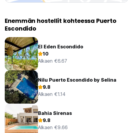
Enemmän hostellit kohteessa Puerto
Escondido
El Eden Escondido
10
Alkaen €6.67
Nílu Puerto Escondido by Selina
9.8
Alkaen €1.14
Bahia Sirenas
9.8
Alkaen €9.66