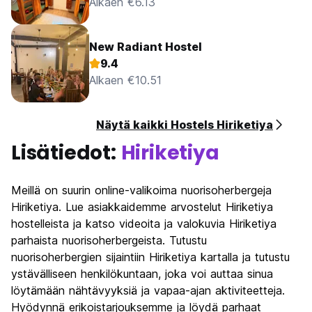
Alkaen €6.13
New Radiant Hostel
9.4
Alkaen €10.51
Näytä kaikki Hostels Hiriketiya
Lisätiedot:
Hiriketiya
Meillä on suurin online-valikoima nuorisoherbergeja
Hiriketiya. Lue asiakkaidemme arvostelut Hiriketiya
hostelleista ja katso videoita ja valokuvia Hiriketiya
parhaista nuorisoherbergeista. Tutustu
nuorisoherbergien sijaintiin Hiriketiya kartalla ja tutustu
ystävälliseen henkilökuntaan, joka voi auttaa sinua
löytämään nähtävyyksiä ja vapaa-ajan aktiviteetteja.
Hyödynnä erikoistarjouksemme ja löydä parhaat