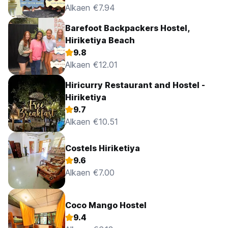
Alkaen €7.94
Barefoot Backpackers Hostel,
Hiriketiya Beach
9.8
Alkaen €12.01
Hiricurry Restaurant and Hostel -
Hiriketiya
9.7
Alkaen €10.51
Costels Hiriketiya
9.6
Alkaen €7.00
Coco Mango Hostel
9.4