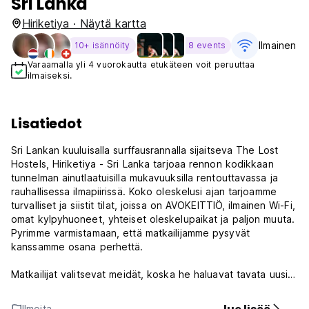
Sri Lanka
Hiriketiya · Näytä kartta
Ilmainen W
10+ isännöity
8 events
Varaamalla yli 4 vuorokautta etukäteen voit peruuttaa
ilmaiseksi.
Lisatiedot
Sri Lankan kuuluisalla surffausrannalla sijaitseva The Lost
Hostels, Hiriketiya - Sri Lanka tarjoaa rennon kodikkaan
tunnelman ainutlaatuisilla mukavuuksilla rentouttavassa ja
rauhallisessa ilmapiirissä. Koko oleskelusi ajan tarjoamme
turvalliset ja siistit tilat, joissa on AVOKEITTIÖ, ilmainen Wi-Fi,
omat kylpyhuoneet, yhteiset oleskelupaikat ja paljon muuta.
Pyrimme varmistamaan, että matkailijamme pysyvät
kanssamme osana perhettä.
Matkailijat valitsevat meidät, koska he haluavat tavata uusia
ihmisiä, jakaa kokemuksiaan ja tarinoitaan toistensa kanssa
ja oppia uusia kulttuureja oleskellessaan kodikkaassa
Ilmoita