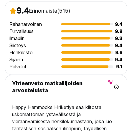
9.4
Erinomaista
(515)
Rahanarvoinen
9.4
Turvallisuus
9.8
ilmapiiri
9.3
Siisteys
9.4
Henkilöstö
9.6
Sijainti
9.4
Palvelut
9.1
Yhteenveto matkailijoiden
arvosteluista
Happy Hammocks Hiriketiya saa kiitosta
uskomattoman ystävällisestä ja
vieraanvaraisesta henkilökunnastaan, joka luo
fantastisen sosiaalisen ilmapiirin, täydellisen