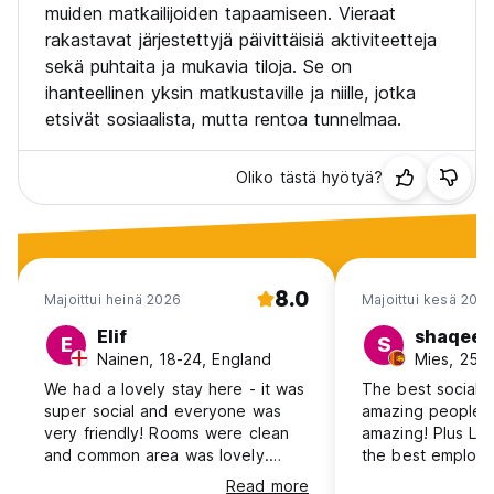
muiden matkailijoiden tapaamiseen. Vieraat
rakastavat järjestettyjä päivittäisiä aktiviteetteja
sekä puhtaita ja mukavia tiloja. Se on
ihanteellinen yksin matkustaville ja niille, jotka
etsivät sosiaalista, mutta rentoa tunnelmaa.
Oliko tästä hyötyä?
8.0
Majoittui heinä 2026
Majoittui kesä 202
Elif
shaqeeq
E
S
Nainen, 18-24, England
Mies, 25-3
We had a lovely stay here - it was
The best social h
super social and everyone was
amazing people a
very friendly! Rooms were clean
amazing! Plus Luna
and common area was lovely.
the best employe
However, one of rooms was
Read more