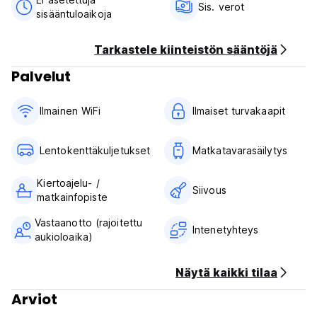
Sis. verot
sisääntuloaikoja
Hiriketiya-matkasi tulee olla unohtumaton, täynnä naurua ja
tasapainoista toimintaa/aikaa rentoutua ja löytää itsesi.
Uskomme vahvaan yhteisöhenkeen, ja hostellimme pyrkii
Tarkastele kiinteistön sääntöjä
toimimaan alustana tehdäksesi ajasta täällä ikimuistoisen.
Vietä aikaa oleskelutilassamme, valmista ruokia eri puolilta
Palvelut
maailmaa avoimessa keittiössämme ja nauti lukemisesta,
peleistä ja päivittäisistä yhteisöllisistä toiminnoista.
Ilmainen WiFi
Ilmaiset turvakaapit
Eksyi kanssamme Sri Lankassa.
Lentokenttäkuljetukset
Matkatavarasäilytys
Huomautus: 22. joulukuuta - 2. tammikuuta on Sri Lankan
huippukausi festivaalikauden vuoksi. Keräämme
Kiertoajelu- /
takuumaksun varausten turvaamiseksi tänä aikana. (Auto-
Siivous
matkainfopiste
translated from original language)
Vastaanotto (rajoitettu
Intenetyhteys
aukioloaika)
Näytä kaikki tilaa
Arviot