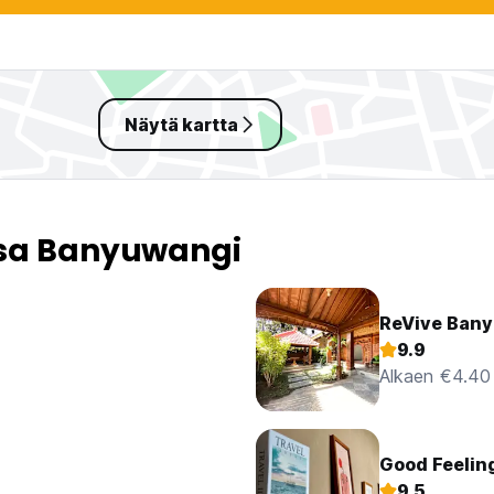
Näytä kartta
ssa Banyuwangi
ReVive Bany
9.9
Alkaen €4.40
Good Feeling
9.5