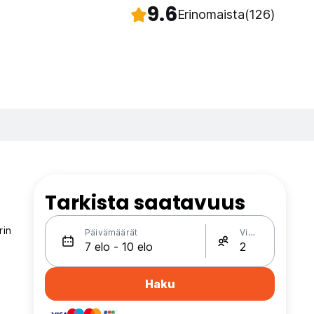
9.6
Erinomaista
(126)
Tarkista saatavuus
rin
Päivämäärät
Vieraat
Haku