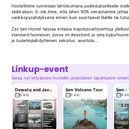
Hostellimme tunnetaan lähtökohtana poikkeukselliselle matkall
seikkailuun. Ei ole ihme, että lähes 90% vieraistamme jättää 
varikkopysähdyksenä ennen kuin suuntaavat Balille tai tutu
Zzz Ijen Hostel tarjoaa erilaisia ​​majoitusvaihtoehtoja ylel
standard-huoneisiin, joissa on ilmastointi ja oma kylpyhuon
ja tuuletinjäähdytteinen sekoitus. asuntola.
Edessä ja takana rauhallisten puutarhojen ympäröimä hostelli
yhteiskeittiötä, yksi sisällä ja toinen ulkona, palvelevat oma
vesiautomaatilla ja erilaisilla ruoanlaittovälineillä.
Linkup-event
Laajenna kokemuksesi huoneiden ulkopuolelle; Rentoudu parve
Varaa nyt liittyäksesi hostellin järjestämiin tapahtumiin omien
nouse katolle ihailemaan panoraamanäkymiä. Poikkeuksellin
saumatonta kokemusta varmistaen selkeän viestinnän ja avun
Dewata and Java One-Way Pack
Ijen Volcano Tour
helpottamaan sujuvaa myöhäistä sisäänkirjautumista, mikä tuk
6 elo
6 elo
6 el
Strateginen sijaintimme takaa rauhallisen paeta ajoneuvojen 
tarjoaa ruokailun iloa. Zzz Ijen -hostellin missiomme on yh
vierailustasi tulee ihastuttava ja stressitön kokemus. (Auto-