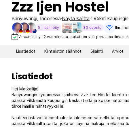
Zzz Ijen Hostel
Banyuwangi
,
Indonesia
Näytä kartta
1.95km kaupungin
Ilmaine
5+ isännöity
80 events
Varaamalla yli 2 vuorokautta etukäteen voit peruuttaa ilmaisek
Lisatiedot
Kiinteistön säännöt
Sijainti
Arviot
Lisatiedot
Hei Matkailija!
Banyuwangin sydämessä sijaitseva Zzz Ijen Hostel kiehtoo ma
päässä vilkkaasta kaupungin keskustasta ja koskemattomasta
tärkeimmille nähtävyyksille.
Nauti virkistävästä merituulesta kilometrin säteellä tai up
päässä vilkkaalta torilta, joka on täynnä makuja ja eloisaa 