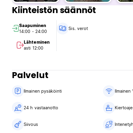
Kiinteistön säännöt
Saapuminen
Sis. verot
14:00 - 24:00
Lähteminen
asti 12:00
Palvelut
Ilmainen pysäköinti
Ilmainen 
24 h vastaanotto
Kiertoaje
Siivous
Intenety