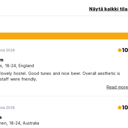
Näytä kaikki tila
10
einä 2026
m
s, 18-24, England
lovely hostel. Good tunes and nice beer. Overall aesthetic is
staff were friendly.
Read more
10
einä 2026
a
nen, 18-24, Australia