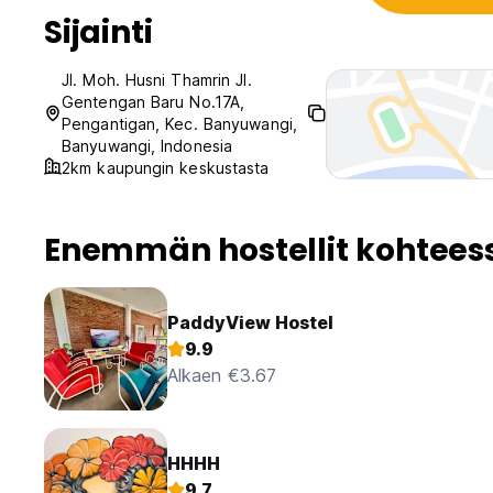
Sijainti
Jl. Moh. Husni Thamrin Jl.
Gentengan Baru No.17A,
Pengantigan, Kec. Banyuwangi,
Banyuwangi, Indonesia
2km kaupungin keskustasta
Enemmän hostellit kohtee
PaddyView Hostel
9.9
Alkaen €3.67
HHHH
9.7