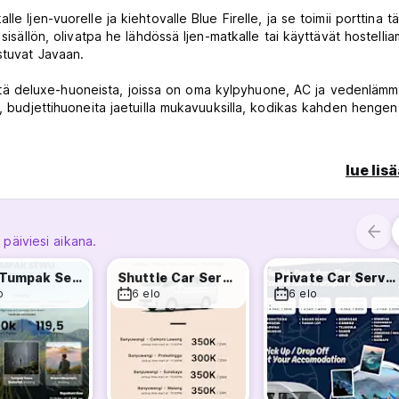
e Ijen-vuorelle ja kiehtovalle Blue Firelle, ja se toimii porttina t
sisällön, olivatpa he lähdössä Ijen-matkalle tai käyttävät hostelli
stuvat Javaan.
lisistä deluxe-huoneista, joissa on oma kylpyhuone, AC ja vedenlämmi
e, budjettihuoneita jaetuilla mukavuuksilla, kodikas kahden henge
mme tarjoaa rauhallisia tiloja rentoutumiseen. Kaksi hyvin varuste
lue lis
varaisia ​​matkustajia mukavuuksilla, kuten leivänpaahtimella, 24 tun
kkeella kirjan parissa, löydä rauhaa merkityllä tupakointialueell
 päiviesi aikana.
en henkilökuntamme, joka puhuu sujuvasti englantia, parantaa
. Lisäksi tarjoamme joustavuutta henkilöstön kanssa, joka on val
Ijen - Tumpak Sewu - Bromo Tour
Shuttle Car Service
Private Car Service
ee käyttäjäystävällistä itsesisäänkirjautumisjärjestelmää.
o
6 elo
6 elo
melusta, jota täydentää kävelyetäisyydellä sijaitseva 24h-ravintol
distää saumattomasti mukavuus ja yksinkertaisuus varmistaen, että
translated from original language)