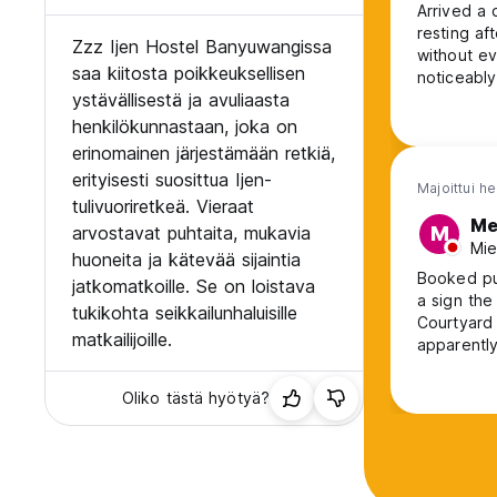
Arrived a 
resting af
Zzz Ijen Hostel Banyuwangissa
without ev
saa kiitosta poikkeuksellisen
noticeably
ystävällisestä ja avuliaasta
got used 
hike, caug
henkilökunnastaan, joka on
well-prepa
erinomainen järjestämään retkiä,
erityisesti suosittua Ijen-
Majoittui h
tulivuoriretkeä. Vieraat
Me
arvostavat puhtaita, mukavia
M
Mie
huoneita ja kätevää sijaintia
Booked pur
jatkomatkoille. Se on loistava
a sign the
tukikohta seikkailunhaluisille
Courtyard 
matkailijoille.
apparently
most of t
manageable
Oliko tästä hyötyä?
push it an