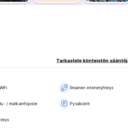
Tarkastele kiinteistön sääntöj
WiFi
Ilmainen intenetyhteys
lu- / matkainfopiste
Pysäköinti
hteys