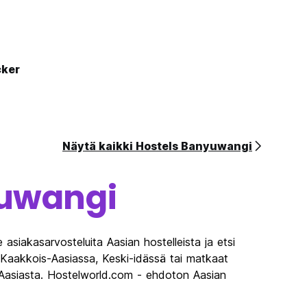
cker
Näytä kaikki Hostels Banyuwangi
uwangi
asiakasarvosteluita Aasian hostelleista ja etsi
a Kaakkois-Aasiassa, Keski-idässä tai matkaat
in Aasiasta. Hostelworld.com - ehdoton Aasian