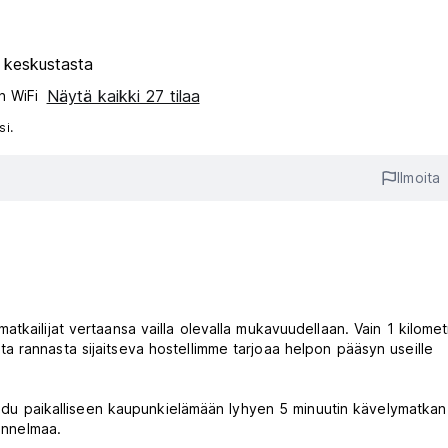
 keskustasta
Näytä kaikki 27 tilaa
n WiFi
si.
Ilmoita
tkailijat vertaansa vailla olevalla mukavuudellaan. Vain 1 kilomet
 rannasta sijaitseva hostellimme tarjoaa helpon pääsyn useille
poudu paikalliseen kaupunkielämään lyhyen 5 minuutin kävelymatkan
tunnelmaa.