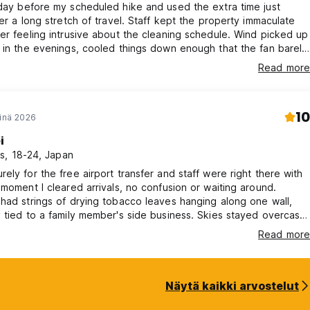
day before my scheduled hike and used the extra time just
ter a long stretch of travel. Staff kept the property immaculate
er feeling intrusive about the cleaning schedule. Wind picked up
 in the evenings, cooled things down enough that the fan barely
at night. Front desk double-checked my gear the morning of the
Read more
ht that I'd forgotten a headlamp and lent me one on the spot. A
red, thoughtful stay from start to finish.
10
einä 2026
i
s, 18-24, Japan
ely for the free airport transfer and staff were right there with
 moment I cleared arrivals, no confusion or waiting around.
had strings of drying tobacco leaves hanging along one wall,
 tied to a family member's side business. Skies stayed overcast
he stay, comfortable temperatures that made even midday walks
Read more
. Skipped Ijen this visit due to a scheduling conflict, staff didn't
d simply wished me well for next time. A smooth, low-effort s
Näytä kaikki arvostelut