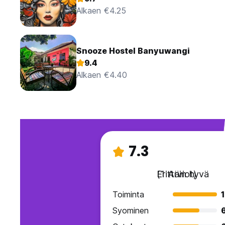
Alkaen €4.25
Snooze Hostel Banyuwangi
9.4
Alkaen €4.40
7.3
Erittäin hyvä
(1 Arviot)
Toiminta
Syominen