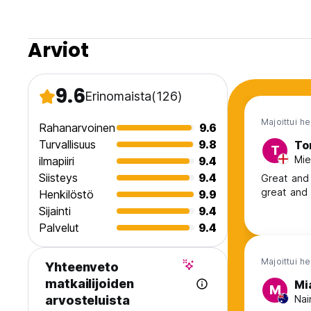
Arviot
9.6
Erinomaista
(126)
Majoittui h
Rahanarvoinen
9.6
Turvallisuus
9.8
To
T
Mie
ilmapiiri
9.4
Siisteys
9.4
Great and 
great and 
Henkilöstö
9.9
Sijainti
9.4
Palvelut
9.4
Majoittui h
Yhteenveto
matkailijoiden
Mi
M
Nai
arvosteluista