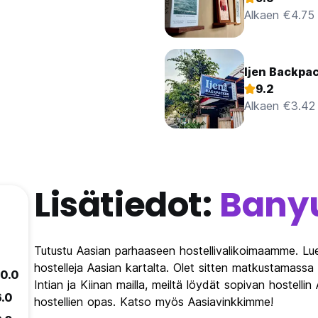
Alkaen €4.75
Ijen Backpa
9.2
Alkaen €3.42
Lisätiedot:
Bany
Tutustu Aasian parhaaseen hostellivalikoimaamme. Lue 
hostelleja Aasian kartalta. Olet sitten matkustamass
10.0
Intian ja Kiinan mailla, meiltä löydät sopivan hostell
6.0
hostellien opas. Katso myös Aasiavinkkimme!