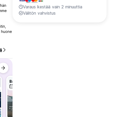
ähän
Varaus kestää vain 2 minuuttia
amme
Välitön vahvistus
tin,
n huone
ttua
ää
nin
a tai
mis
Bromo Sunrise Tour
JAVA & DEWATA - One Way Tour Package
6 elo
6 elo
6 elo
a, joka