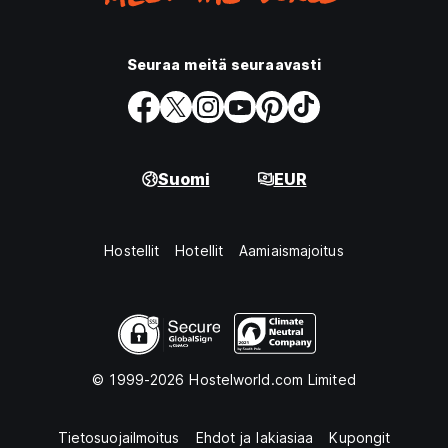
Seuraa meitä seuraavasti
Suomi
EUR
Hostellit
Hotellit
Aamiaismajoitus
© 1999-2026 Hostelworld.com Limited
Tietosuojailmoitus
Ehdot ja lakiasiaa
Kupongit