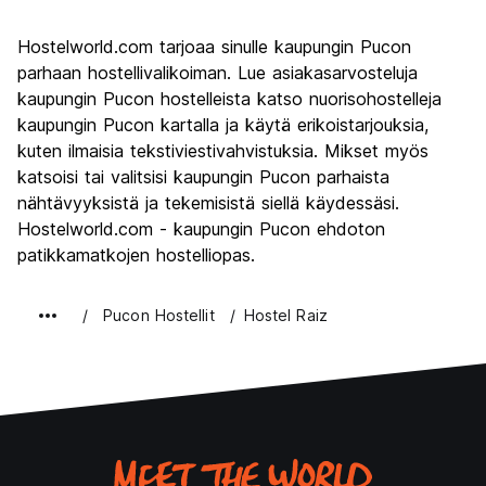
Kiertoajelu
8.6
Hostelworld.com tarjoaa sinulle kaupungin Pucon
Kulttuuri
7.3
parhaan hostellivalikoiman. Lue asiakasarvosteluja
Yöelämä
kaupungin Pucon hostelleista katso nuorisohostelleja
7.3
kaupungin Pucon kartalla ja käytä erikoistarjouksia,
Rahanarvoinen
8.0
kuten ilmaisia tekstiviestivahvistuksia. Mikset myös
katsoisi tai valitsisi kaupungin Pucon parhaista
nähtävyyksistä ja tekemisistä siellä käydessäsi.
Hostelworld.com - kaupungin Pucon ehdoton
patikkamatkojen hostelliopas.
Pucon Hostellit
Hostel Raiz