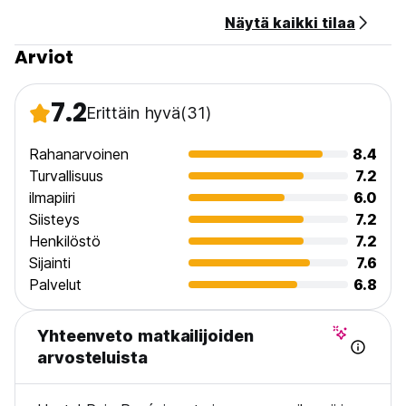
Yleistä:
Näytä kaikki tilaa
Vastaanotto klo 9.00-23.00
Ei ulkonaliikkumiskieltoa
Arviot
Ei lemmikkieläimiä
7.2
Erittäin hyvä
(31)
(Auto-translated from original language)
Rahanarvoinen
8.4
Turvallisuus
7.2
ilmapiiri
6.0
Siisteys
7.2
Henkilöstö
7.2
Sijainti
7.6
Palvelut
6.8
Yhteenveto matkailijoiden
arvosteluista