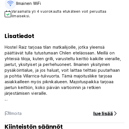
Ilmainen WiFi
Varaamalla yli 4 vuorokautta etukäteen voit peruuttaa
ilmaiseksi.
Lisatiedot
Hostel Raiz tarjoaa tilan matkailijoille, jotka yleensä
päättävät tulla tutustumaan Chilen eteläosaan. Meillä on
yhteisiä tiloja, kuten grilli, varusteltu keittiö kaikille vieraille,
jaetut, yksityiset ja perhehuoneet. Ilmainen yksityinen
pysäköintialue, ja jos haluat, voit laittaa telttasi puutarhaan
ja pohtia Villarrica-tulivuorta. Tämä majoitusliike tarjoaa
asiakkailleen myös piknikalueen. Majoituspaikka tarjoaa
jaetun keittiön, koko päivän vartioinnin ja retkien
järjestämisen vieraille.
Sijaitsemme Etelä-Chilen keskustassa, Araucanian alueella,
voit saapua bussilla tai lentokoneella (se jättää sinut
lue lisää
Ilmoita
Temucoon). Sijaitsee Pucónissa 17 km:n päässä Ski
Puconista ja 21 km:n päässä Ojos del Caburguan
Kiinteistön säännöt
vesiputouksesta. Huerquehuen kansallispuisto on 34 km:n