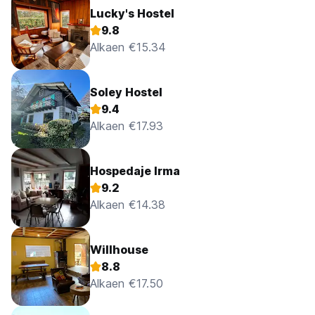
Lucky's Hostel
9.8
Alkaen €15.34
Soley Hostel
9.4
Alkaen €17.93
Hospedaje Irma
9.2
Alkaen €14.38
Willhouse
8.8
Alkaen €17.50