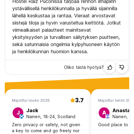
Hostel Raiz Pucónissa tarjoaa rennon ilmapiirin
ystävällisellä henkilökunnalla ja hyvällä sijainnilla
lähellä keskustaa ja rantaa. Vieraat arvostavat
siistejä tiloja ja hyvin varusteltua keittiötä. Jotkut
viimeaikaiset palautteet mainitsevat
yksityisyyden ja turvallisen säilytyksen puutteen,
sekä satunnaisia ongelmia kylpyhuoneen käytön
ja henkilökunnan huomion kanssa.
Oliko tästä hyötyä?
3.7
Majoittui touko 2026
Majoittui helmi 202
Jack
Anastas
J
A
Nainen, 18-24, Scotland
Nainen, 18
Zero privacy or safety, not given
Good place to chi
a key to come and go freely nor