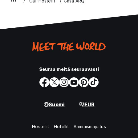
Cali Hostellit
Casa ARQ
Seuraa meitä seuraavasti
Suomi
EUR
Hostellit
Hotellit
Aamiaismajoitus