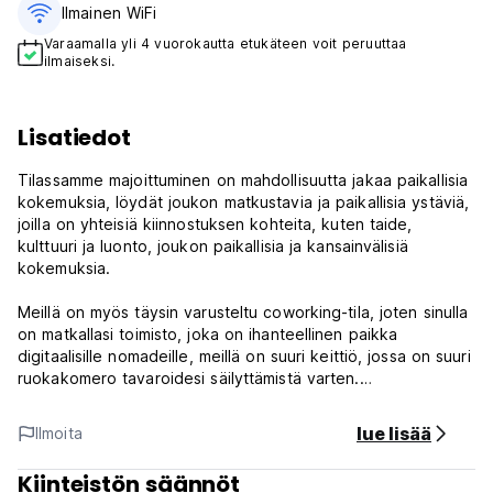
Ilmainen WiFi
Varaamalla yli 4 vuorokautta etukäteen voit peruuttaa
ilmaiseksi.
Lisatiedot
Tilassamme majoittuminen on mahdollisuutta jakaa paikallisia
kokemuksia, löydät joukon matkustavia ja paikallisia ystäviä,
joilla on yhteisiä kiinnostuksen kohteita, kuten taide,
kulttuuri ja luonto, joukon paikallisia ja kansainvälisiä
kokemuksia.
Meillä on myös täysin varusteltu coworking-tila, joten sinulla
on matkallasi toimisto, joka on ihanteellinen paikka
digitaalisille nomadeille, meillä on suuri keittiö, jossa on suuri
ruokakomero tavaroidesi säilyttämistä varten.
Meillä on grillipaikka uima-altaan vieressä auringonottoon,
lue lisää
Ilmoita
meiltä löytyy myös mattoja, jotta voit jatkaa joogarutiineja ja
hyvät tervehdykset auringolle meidän
Kiinteistön säännöt
terassille/aurinkoterassille kasvien ympäröimänä.