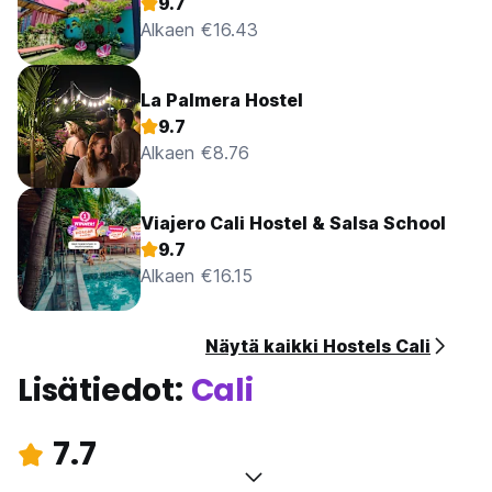
9.7
Alkaen €16.43
La Palmera Hostel
9.7
Alkaen €8.76
Viajero Cali Hostel & Salsa School
9.7
Alkaen €16.15
Näytä kaikki Hostels Cali
Lisätiedot:
Cali
7.7