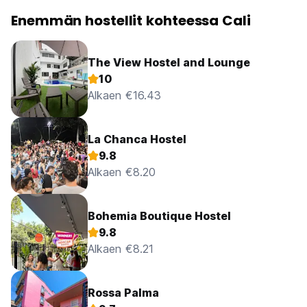
Enemmän hostellit kohteessa Cali
The View Hostel and Lounge
10
Alkaen €16.43
La Chanca Hostel
9.8
Alkaen €8.20
Bohemia Boutique Hostel
9.8
Alkaen €8.21
Rossa Palma