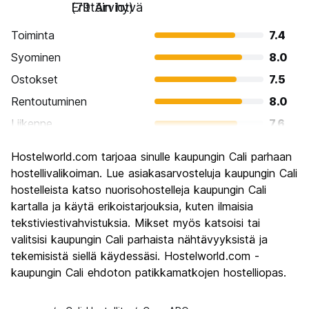
Erittäin hyvä
(79 Arviot)
Toiminta
7.4
Syominen
8.0
Ostokset
7.5
Rentoutuminen
8.0
Liikenne
7.6
Kiertoajelu
6.7
Hostelworld.com tarjoaa sinulle kaupungin Cali parhaan
Kulttuuri
7.5
hostellivalikoiman. Lue asiakasarvosteluja kaupungin Cali
Yöelämä
hostelleista katso nuorisohostelleja kaupungin Cali
8.6
kartalla ja käytä erikoistarjouksia, kuten ilmaisia
Rahanarvoinen
7.9
tekstiviestivahvistuksia. Mikset myös katsoisi tai
valitsisi kaupungin Cali parhaista nähtävyyksistä ja
tekemisistä siellä käydessäsi. Hostelworld.com -
kaupungin Cali ehdoton patikkamatkojen hostelliopas.