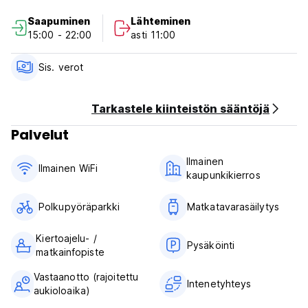
Saapuminen
Lähteminen
Check in from 15.00 to 22.00
15:00 - 22:00
asti 11:00
Check out before 11.00
Payment upon arrival by cash only
Sis. verot
Taxes included
Breakfast not included
Tarkastele kiinteistön sääntöjä
Palvelut
Ilmainen
Ilmainen WiFi
kaupunkikierros
Polkupyöräparkki
Matkatavarasäilytys
Kiertoajelu- /
Pysäköinti
matkainfopiste
Vastaanotto (rajoitettu
Intenetyhteys
aukioloaika)