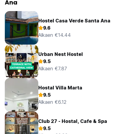
Ana
Hostel Casa Verde Santa Ana
9.6
Alkaen €14.44
Urban Nest Hostel
9.5
Alkaen €7.87
Hostal Villa Marta
9.5
Alkaen €6.12
Club 27 - Hostal, Cafe & Spa
9.5