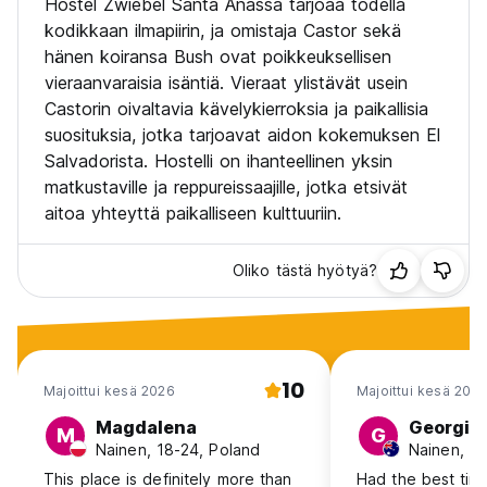
Hostel Zwiebel Santa Anassa tarjoaa todella
kodikkaan ilmapiirin, ja omistaja Castor sekä
hänen koiransa Bush ovat poikkeuksellisen
vieraanvaraisia isäntiä. Vieraat ylistävät usein
Castorin oivaltavia kävelykierroksia ja paikallisia
suosituksia, jotka tarjoavat aidon kokemuksen El
Salvadorista. Hostelli on ihanteellinen yksin
matkustaville ja reppureissaajille, jotka etsivät
aitoa yhteyttä paikalliseen kulttuuriin.
Oliko tästä hyötyä?
10
Majoittui kesä 2026
Majoittui kesä 202
Magdalena
Georgia
M
G
Nainen, 18-24, Poland
Nainen, 18
This place is definitely more than
Had the best time