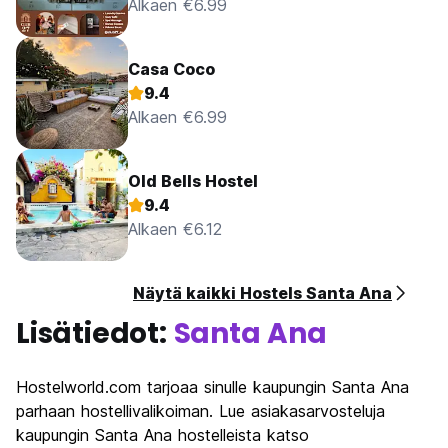
Alkaen €6.99
Casa Coco
9.4
Alkaen €6.99
Old Bells Hostel
9.4
Alkaen €6.12
Näytä kaikki Hostels Santa Ana
Lisätiedot:
Santa Ana
Hostelworld.com tarjoaa sinulle kaupungin Santa Ana
parhaan hostellivalikoiman. Lue asiakasarvosteluja
kaupungin Santa Ana hostelleista katso