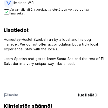
Ilmainen WiFi
Varaamalla yli 2 vuorokautta etukäteen voit peruuttaa
ilmaiseksi.
Lisatiedot
Homestay-Hostel Zwiebel run by a local and his dog
manager. We do not offer accomodation but a truly local
experience. Stay with the locals..
Learn Spanish and get to know Santa Ana and the rest of El
Salvador in a very unique way- like a local.
Hostel Zwiebel Policy and Conditions:
lue lisää
Ilmoita
Cancellation Policy: 1 day before arrival. In case of a late
cancellation or No Show, you will be charged the first night
Kiinteistön säännöt
of your stay.