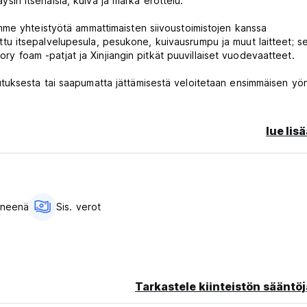
äysin itsenäisiä, kuiva ja märkä erottelu.
mme yhteistyötä ammattimaisten siivoustoimistojen kanssa
 itsepalvelupesula, pesukone, kuivausrumpu ja muut laitteet; s
mory foam -patjat ja Xinjiangin pitkät puuvillaiset vuodevaatteet.
uksesta tai saapumatta jättämisestä veloitetaan ensimmäisen yön
lue lis
ineenä
Sis. verot
Tarkastele kiinteistön sääntöj