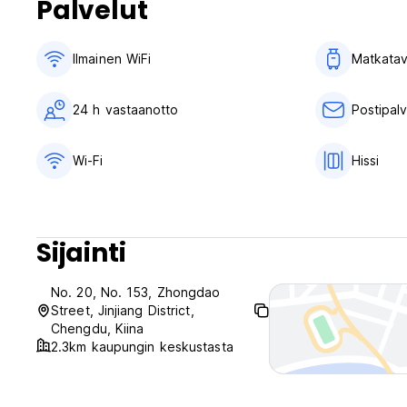
Palvelut
Ilmainen WiFi
Matkatav
24 h vastaanotto
Postipalv
Wi-Fi
Hissi
Sijainti
No. 20, No. 153, Zhongdao
Street, Jinjiang District,
Chengdu, Kiina
2.3km kaupungin keskustasta