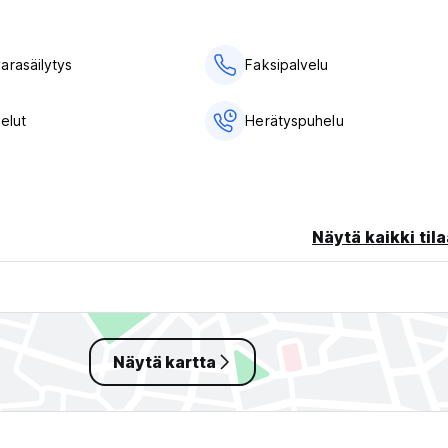
arasäilytys
Faksipalvelu
elut
Herätyspuhelu
Näytä kaikki tila
Näytä kartta