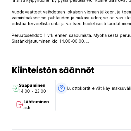
ja siisti kylpyhuone, kylpytila/pesutila/wc, kolme tilaa ovat t
Vuodevaatteet vaihdetaan jokaisen vieraan jälkeen, ja tee
varmistaaksemme puhtauden ja mukavuuden; se on varustettu
edistää terveellistä unta ja valitsee huolellisesti tuodut me
Peruutusehdot: 1 vrk ennen saapumista. Myöhäisestä peruut
Sisäänkirjautuminen klo 14.00-00.00.
Uloskirjautuminen klo 00.00-12.00.
Verot sisältyvät.
Aamiainen ei sisälly hintaan.
Ei ulkonaliikkumiskieltoa.
Kiinteistön säännöt
Savuttomia.
​ (Auto-translated from original language)
Saapuminen
Luottokortit eivät käy maksuväl
14:00 - 23:00
Lähteminen
asti