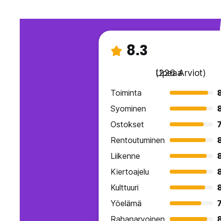
8.3
Upeaa
(226 Arviot)
Toiminta
Syominen
Ostokset
7
Rentoutuminen
Liikenne
Kiertoajelu
Kulttuuri
Yöelämä
7
Rahanarvoinen