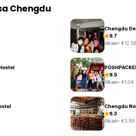
ssa Chengdu
Chengdu Dest
9.7
Alkaen €12.5
Hostel
POSHPACKER
9.5
Alkaen €1.04
ostel
Chengdu Nov
9.3
Alkaen €3.89