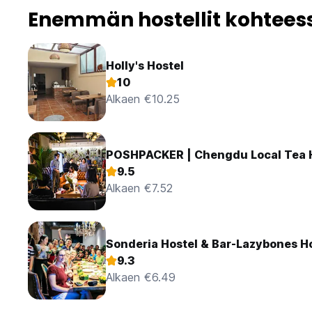
Enemmän hostellit kohtee
Holly's Hostel
10
Alkaen €10.25
POSHPACKER | Chengdu Local Tea 
9.5
Alkaen €7.52
Sonderia Hostel & Bar-Lazybones H
9.3
Alkaen €6.49