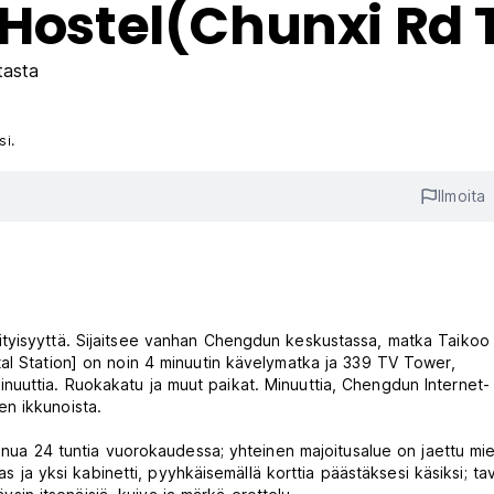
 Hostel(Chunxi Rd T
tasta
si.
Ilmoita
tyisyyttä. Sijaitsee vanhan Chengdun keskustassa, matka Taikoo L
al Station] on noin 4 minuutin kävelymatka ja 339 TV Tower,
uuttia. Ruokakatu ja muut paikat. Minuuttia, Chengdun Internet-
n ikkunoista.
inua 24 tuntia vuorokaudessa; yhteinen majoitusalue on jaettu mieh
as ja yksi kabinetti, pyyhkäisemällä korttia päästäksesi käsiksi; tav