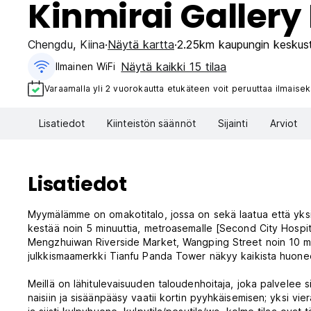
Kinmirai Gallery
Chengdu
,
Kiina
Näytä kartta
2.25km kaupungin keskus
Näytä kaikki 15 tilaa
Ilmainen WiFi
Varaamalla yli 2 vuorokautta etukäteen voit peruuttaa ilmaisek
Lisatiedot
Kiinteistön säännöt
Sijainti
Arviot
Lisatiedot
Myymälämme on omakotitalo, jossa on sekä laatua että yksi
kestää noin 5 minuuttia, metroasemalle [Second City Hospit
Mengzhuiwan Riverside Market, Wangping Street noin 10 min
julkkismaamerkki Tianfu Panda Tower näkyy kaikista huonee
Meillä on lähitulevaisuuden taloudenhoitaja, joka palvelee s
naisiin ja sisäänpääsy vaatii kortin pyyhkäisemisen; yksi vier