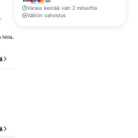
Varaus kestää vain 2 minuuttia
Välitön vahvistus
e
 hinta.
ää
ä