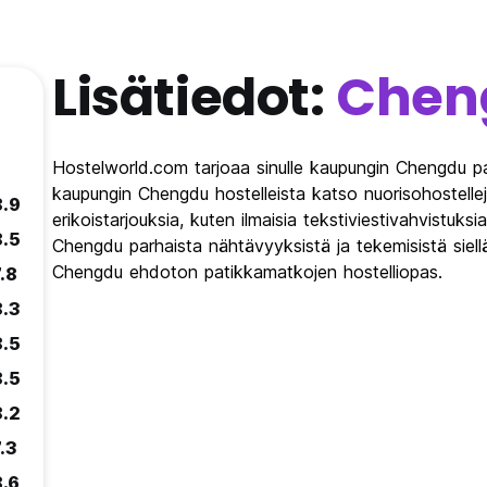
Lisätiedot:
Chen
Hostelworld.com tarjoaa sinulle kaupungin Chengdu pa
kaupungin Chengdu hostelleista katso nuorisohostelle
8.9
erikoistarjouksia, kuten ilmaisia tekstiviestivahvistuksi
8.5
Chengdu parhaista nähtävyyksistä ja tekemisistä siel
Chengdu ehdoton patikkamatkojen hostelliopas.
.8
8.3
8.5
8.5
8.2
.3
8.6