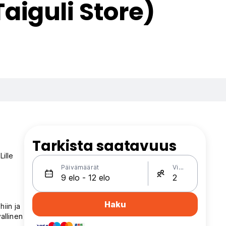
aiguli Store)
Tarkista saatavuus
ille
Päivämäärät
Vieraat
Haku
iin ja
allinen