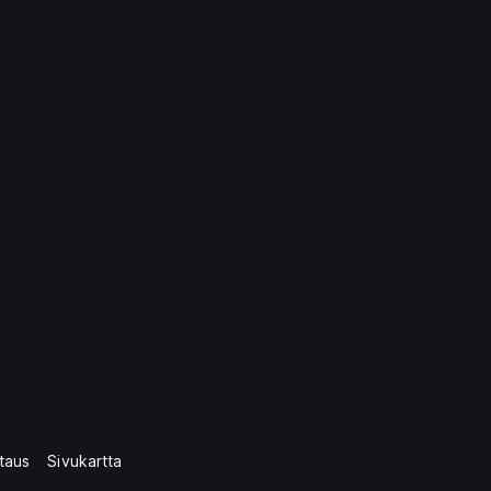
taus
Sivukartta