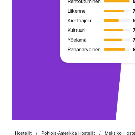
Rentoutuminen
Liikenne
7
Kiertoajelu
Kulttuuri
7
Yöelämä
7
Rahanarvoinen
Hostellit
Pohjois-Amerikka Hostellit
Meksiko Hostel