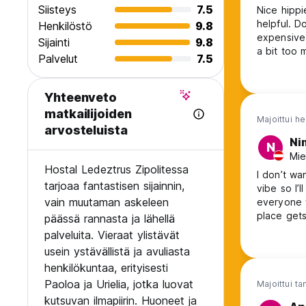
Siisteys
7.5
Nice hippie
helpful. Dorms nice
Henkilöstö
9.8
expensive f
Sijainti
9.8
a bit too m
Palvelut
7.5
Yhteenveto
matkailijoiden
Majoittui h
arvosteluista
Ni
N
Mie
Hostal Ledeztrus Zipolitessa
I don’t wa
tarjoaa fantastisen sijainnin,
vibe so I’l
vain muutaman askeleen
everyone 
place gets
päässä rannasta ja lähellä
palveluita. Vieraat ylistävät
usein ystävällistä ja avuliasta
henkilökuntaa, erityisesti
Paoloa ja Urielia, jotka luovat
Majoittui t
kutsuvan ilmapiirin. Huoneet ja