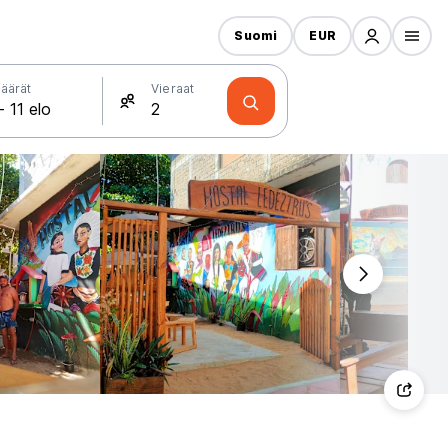
Suomi
EUR
äärät
Vieraat