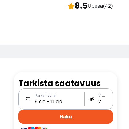
8.5
Upeaa
(42)
Tarkista saatavuus
Päivämäärät
Vieraat
Haku