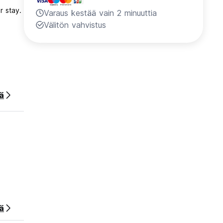
r stay.
Varaus kestää vain 2 minuuttia
Välitön vahvistus
ää
ä