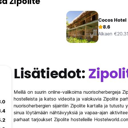
a Zipolite
Cocos Hotel
8.6
Alkaen €20.3
Lisätiedot:
Zipoli
Meillä on suurin online-valikoima nuorisoherbergeja Zi
hostelleista ja katso videoita ja valokuvia Zipolite pa
8.0
nuorisoherbergien sijaintiin Zipolite kartalla ja tutust
8.4
sinua löytämään nähtävyyksiä ja vapaa-ajan aktivite
parhaat tarjoukset Zipolite hostelleille Hostelworld.co
5.2