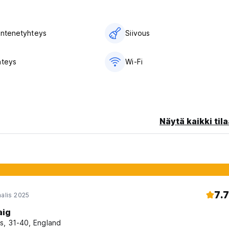
 intenetyhteys
Siivous
hteys
Wi-Fi
Näytä kaikki tila
7.7
aalis 2025
aig
s, 31-40, England