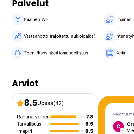
Palvelut
Ilmainen WiFi
Ilmainen
Vastaanotto (rajoitettu aukioloaika)
Intenety
Teen-/kahvinkeittomahdollisuus
Keitin
Arviot
8.5
Upeaa
(42)
Majoittui m
Rahanarvoinen
7.8
Turvallisuus
8.5
Cr
C
Mie
ilmapiiri
8.5