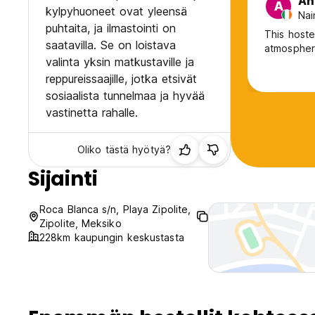
An
A
kylpyhuoneet ovat yleensä
Nai
puhtaita, ja ilmastointi on
This hoste
saatavilla. Se on loistava
atmosphere
valinta yksin matkustaville ja
reppureissaajille, jotka etsivät
sosiaalista tunnelmaa ja hyvää
vastinetta rahalle.
Oliko tästä hyötyä?
Sijainti
Roca Blanca s/n, Playa Zipolite,
Zipolite, Meksiko
228km kaupungin keskustasta