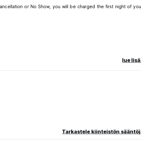
cancellation or No Show, you will be charged the first night of you
lue lis
Tarkastele kiinteistön sääntöj