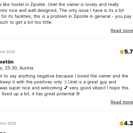
 like hostel in Zipolite. Uriel the owner is lovely and really
 and well designed. The only issue I have is its a bit
or its facilities, this is a problem in Zipolite in general - you pay
uch to get a bit too little.
Read more
5.7
elmi 2025
metön
s, 25-30, Austria
nt to say anything negative because I loved the owner and the
l keep it with the positives only :) Uriel is a great guy and
was super nice and welcoming 💕 very good vibes!! I hope this
 fixed up a bit, it has great potential 🌸
Read more
4.3
ammi 2025