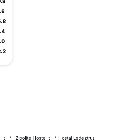
9.8
.6
5.8
.4
.0
8.2
lit
Zipolite Hostellit
Hostal Ledeztrus