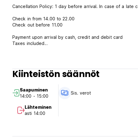
Cancellation Policy: 1 day before arrival. In case of a late 
Check in from 14.00 to 22.00
Check out before 11.00
Payment upon arrival by cash, credit and debit card
Taxes included
Breakfast not included
General:
24 hours reception
Kiinteistön säännöt
No pets allowed
Saapuminen
Sis. verot
14:00 - 15:00
Lähteminen
asti 14:00