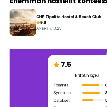
Enemmän hostellit kohteess
CHE Zipolite Hostel & Beach Club
9.6
Alkaen €13.29
7.5
Erittäin hyvä
(10 Arviot)
Toiminta
Syominen
Ostokset