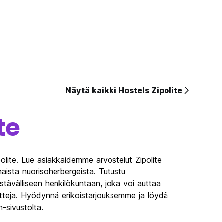
1
Näytä kaikki Hostels Zipolite
te
polite. Lue asiakkaidemme arvostelut Zipolite
rhaista nuorisoherbergeista. Tutustu
u ystävälliseen henkilökuntaan, joka voi auttaa
etteja. Hyödynnä erikoistarjouksemme ja löydä
m-sivustolta.