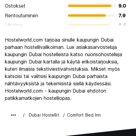
Ostokset
9.0
Rentoutuminen
7.9
Liikenne
8.5
Kiertoajelu
8.2
Hostelworld.com tarjoaa sinulle kaupungin Dubai
Kulttuuri
7.5
parhaan hostellivalikoiman. Lue asiakasarvosteluja
Yöelämä
kaupungin Dubai hostelleista katso nuorisohostelleja
7.2
kaupungin Dubai kartalla ja käytä erikoistarjouksia,
Rahanarvoinen
7.3
kuten ilmaisia tekstiviestivahvistuksia. Mikset myös
katsoisi tai valitsisi kaupungin Dubai parhaista
nähtävyyksistä ja tekemisistä siellä käydessäsi.
Hostelworld.com - kaupungin Dubai ehdoton
patikkamatkojen hostelliopas.
Dubai Hostellit
Comfort Bed Inn