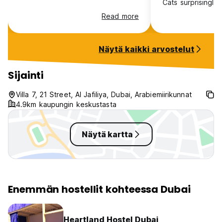
Cats surprisingly
will mice run in th
Read more
of hostel. The ki
dirty. Bathrooms
average standard
Näytä kaikki arvostelut
comfortable. Wi-
work properly 2 
the router. The o
Sijainti
the living area wi
big smart tv.
Villa 7, 21 Street, Al Jafiliya, Dubai, Arabiemiirikunnat
4.9km kaupungin keskustasta
Näytä kartta
Enemmän hostellit kohteessa Dubai
Heartland Hostel Dubai