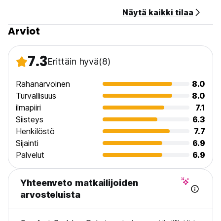
Payment upon arrival by cash only.
Näytä kaikki tilaa
This property may pre-authorize your card before arrival.
Arviot
Taxes included.
Breakfast not included.
7.3
Erittäin hyvä
(8)
General:
24 hour Reception.
No curfew.
Rahanarvoinen
8.0
Turvallisuus
8.0
ilmapiiri
7.1
Siisteys
6.3
Henkilöstö
7.7
Sijainti
6.9
Palvelut
6.9
Yhteenveto matkailijoiden
arvosteluista