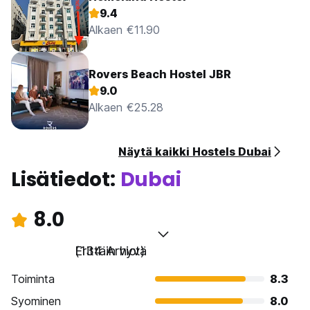
9.4
Alkaen €11.90
Rovers Beach Hostel JBR
9.0
Alkaen €25.28
Näytä kaikki Hostels Dubai
Lisätiedot:
Dubai
8.0
Erittäin hyvä
(134 Arviot)
Toiminta
8.3
Syominen
8.0