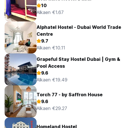
10
Alkaen €1.67
Alphatel Hostel - Dubai World Trade
Centre
9.7
Alkaen €10.11
Grapeful Stay Hostel Dubai | Gym &
Pool Access
9.6
Alkaen €19.49
Torch 77 - by Saffron House
9.6
Alkaen €29.27
Homeland Hostel