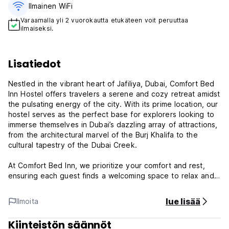
Ilmainen WiFi
Varaamalla yli 2 vuorokautta etukäteen voit peruuttaa
ilmaiseksi.
Lisatiedot
Nestled in the vibrant heart of Jafiliya, Dubai, Comfort Bed
Inn Hostel offers travelers a serene and cozy retreat amidst
the pulsating energy of the city. With its prime location, our
hostel serves as the perfect base for explorers looking to
immerse themselves in Dubai’s dazzling array of attractions,
from the architectural marvel of the Burj Khalifa to the
cultural tapestry of the Dubai Creek.
At Comfort Bed Inn, we prioritize your comfort and rest,
ensuring each guest finds a welcoming space to relax and
recharge. Our carefully designed shared dormitories
accommodations, are equipped with premium bedding and
lue lisää
Ilmoita
all the essential amenities to provide you with a
comfortable stay.
Kiinteistön säännöt