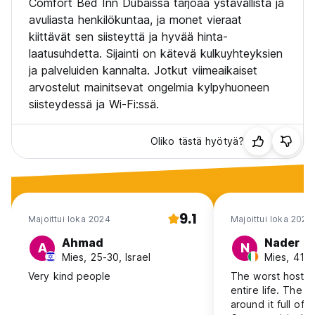
Comfort Bed Inn Dubaissa tarjoaa ystävällistä ja
avuliasta henkilökuntaa, ja monet vieraat
kiittävät sen siisteyttä ja hyvää hinta-
laatusuhdetta. Sijainti on kätevä kulkuyhteyksien
ja palveluiden kannalta. Jotkut viimeaikaiset
arvostelut mainitsevat ongelmia kylpyhuoneen
siisteydessä ja Wi-Fi:ssä.
Oliko tästä hyötyä?
9.1
Majoittui loka 2024
Majoittui loka 2024
Ahmad
Nader
A
N
Mies, 25-30, Israel
Mies, 41+,
Very kind people
The worst hostel 
entire life. The a
around it full of 