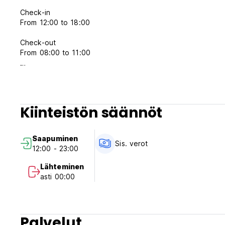
Check-in
From 12:00 to 18:00
Check-out
From 08:00 to 11:00
Children and beds
Child policies
Children older than 17 years are welcome.
Kiinteistön säännöt
Cot and extra bed policies
Cots and extra beds are not available at this property.
Saapuminen
Age restriction
Sis. verot
12:00 - 23:00
No age restriction for check-in. (Only children 17 and olde
Lähteminen
Pets
asti 00:00
Pets are not allowed.
Palvelut