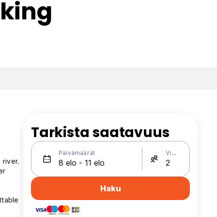
kking
Tarkista saatavuus
Päivämäärät
Vieraat
river.
er
Haku
ttable