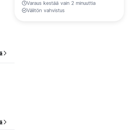
Varaus kestää vain 2 minuuttia
Välitön vahvistus
ää
ä