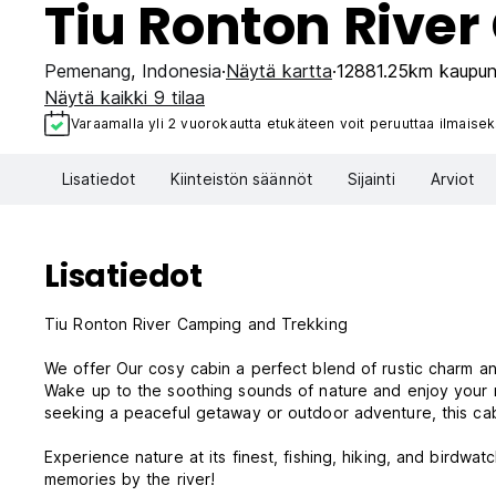
Tiu Ronton Rive
Pemenang
,
Indonesia
Näytä kartta
12881.25km kaupun
Näytä kaikki 9 tilaa
Varaamalla yli 2 vuorokautta etukäteen voit peruuttaa ilmaisek
Lisatiedot
Kiinteistön säännöt
Sijainti
Arviot
Lisatiedot
Tiu Ronton River Camping and Trekking
We offer Our cosy cabin a perfect blend of rustic charm an
Wake up to the soothing sounds of nature and enjoy your 
seeking a peaceful getaway or outdoor adventure, this cab
Experience nature at its finest, fishing, hiking, and birdw
memories by the river!