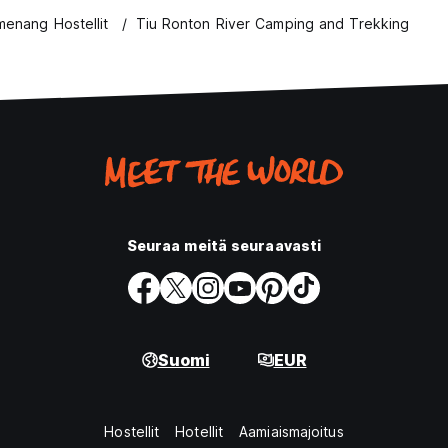
enang Hostellit
Tiu Ronton River Camping and Trekking
Seuraa meitä seuraavasti
Suomi
EUR
Hostellit
Hotellit
Aamiaismajoitus