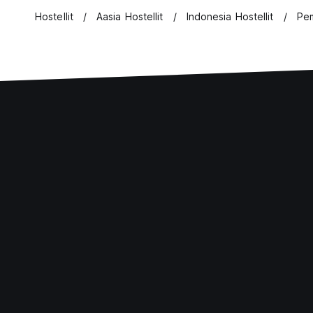
Hostellit
Aasia Hostellit
Indonesia Hostellit
Pem