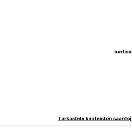
lue lis
r are allowed)
Tarkastele kiinteistön sääntöj