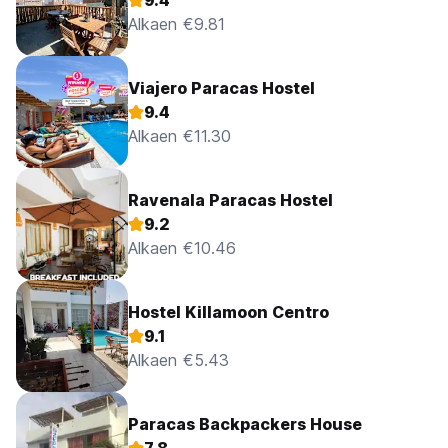
9.4
Alkaen €9.81
Viajero Paracas Hostel
9.4
Alkaen €11.30
Ravenala Paracas Hostel
9.2
Alkaen €10.46
Hostel Killamoon Centro
9.1
Alkaen €5.43
Paracas Backpackers House