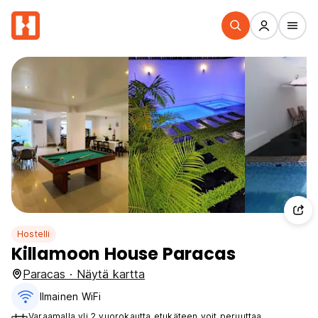
Hostelli
Killamoon House Paracas
Paracas · Näytä kartta
Ilmainen WiFi
Varaamalla yli 2 vuorokautta etukäteen voit peruuttaa