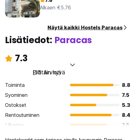
7.8
Alkaen €5.76
Näytä kaikki Hostels Paracas
Lisätiedot:
Paracas
7.3
Erittäin hyvä
(55 Arviot)
Toiminta
8.8
Syominen
7.5
Ostokset
5.3
Rentoutuminen
8.4
Liikenne
7.5
Kiertoajelu
8.1