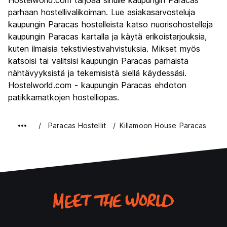
Hostelworld.com tarjoaa sinulle kaupungin Paracas
Kulttuuri
6.6
parhaan hostellivalikoiman. Lue asiakasarvosteluja
Yöelämä
kaupungin Paracas hostelleista katso nuorisohostelleja
5.4
kaupungin Paracas kartalla ja käytä erikoistarjouksia,
Rahanarvoinen
7.8
kuten ilmaisia tekstiviestivahvistuksia. Mikset myös
katsoisi tai valitsisi kaupungin Paracas parhaista
nähtävyyksistä ja tekemisistä siellä käydessäsi.
Hostelworld.com - kaupungin Paracas ehdoton
patikkamatkojen hostelliopas.
Paracas Hostellit
Killamoon House Paracas