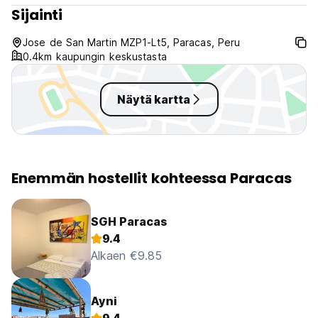
Sijainti
Jose de San Martin MZP1-Lt5, Paracas, Peru
0.4km kaupungin keskustasta
Näytä kartta
Enemmän hostellit kohteessa Paracas
SGH Paracas
9.4
Alkaen €9.85
Ayni