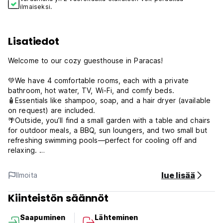
ilmaiseksi.
Lisatiedot
Welcome to our cozy guesthouse in Paracas!
💚We have 4 comfortable rooms, each with a private
bathroom, hot water, TV, Wi-Fi, and comfy beds.
🧴Essentials like shampoo, soap, and a hair dryer (available
on request) are included.
🌴Outside, you’ll find a small garden with a table and chairs
for outdoor meals, a BBQ, sun loungers, and two small but
refreshing swimming pools—perfect for cooling off and
relaxing.
🍴There’s a shared kitchen with everything you need to
cook: stove, fridge, and utensils, plus a chill common area
lue lisää
Ilmoita
with dining tables and a pool table.
👚We use a digital lock for easy check-in, offer laundry
Kiinteistön säännöt
service, and can help you book tours around Paracas
directly with us.
Saapuminen
Lähteminen
🧳If you arrive before your room is ready or need to stay in