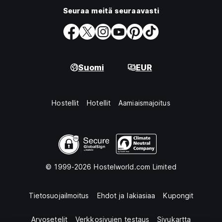
Seuraa meitä seuraavasti
Suomi
EUR
Hostellit
Hotellit
Aamiaismajoitus
© 1999-2026 Hostelworld.com Limited
Tietosuojailmoitus
Ehdot ja lakiasiaa
Kupongit
Arvosetelit
Verkkosivujen testaus
Sivukartta