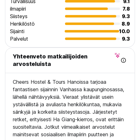
Turvallisuus
9.1
ilmapiiri
7.8
Siisteys
9.3
Henkilöstö
8.9
Sijainti
10.0
Palvelut
9.3
Yhteenveto matkailijoiden
arvosteluista
Cheers Hostel & Tours Hanoissa tarjoaa
fantastisen sijainnin Vanhassa kaupunginosassa,
lähellä nähtävyyksiä. Vieraat ylistävät usein
ystävällistä ja avuliasta henkilökuntaa, mukavia
sänkyjä ja korkeita siisteystasoja. Järjestetyt
retket, erityisesti Ha Giang-kierros, ovat erittäin
suositeltavia. Jotkut viimeaikaiset arvostelut
mainitsevat sosiaalisen ilmapiirin puutteen ja