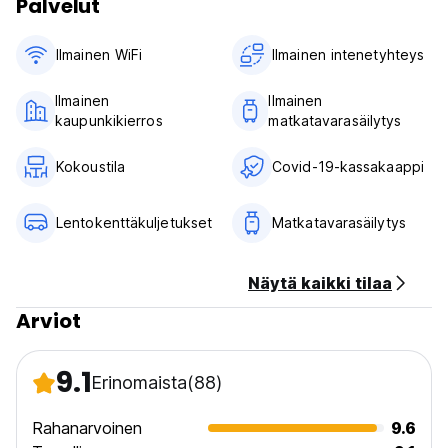
Palvelut
Ilmainen WiFi
Ilmainen intenetyhteys
Ilmainen
Ilmainen
kaupunkikierros
matkatavarasäilytys
Kokoustila
Covid-19-kassakaappi
Lentokenttäkuljetukset
Matkatavarasäilytys
Näytä kaikki tilaa
Arviot
9.1
Erinomaista
(88)
Rahanarvoinen
9.6