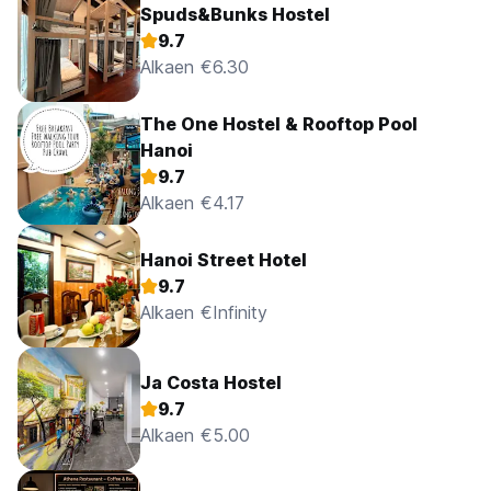
Spuds&Bunks Hostel
9.7
Alkaen €6.30
The One Hostel & Rooftop Pool
Hanoi
9.7
Alkaen €4.17
Hanoi Street Hotel
9.7
Alkaen €Infinity
Ja Costa Hostel
9.7
Alkaen €5.00