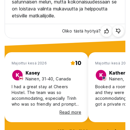
satunnaisen melun, mutta kokonaisuudessaan se
on loistava valinta mukavuutta ja helppoutta
etsiville matkailijoille.
Oliko tästä hyötyä?
10
Majoittui kesä 2026
Majoittui kesä 202
Kasey
Katheri
K
K
Nainen, 31-40, Canada
Nainen, 1
I had a great stay at Cheers
Booked a room su
Hostel. The team was so
and they were v
accommodating, especially Trinh
accommodating. T
who was so friendly and prompt
got a private ro
to answer my questions. The
were ants everyw
Read more
location is also close to the
room. It wasn’t a
hustle-and-bustle of the Old Town
kind of annoying
while still being a quiet spot to
is very kind and h