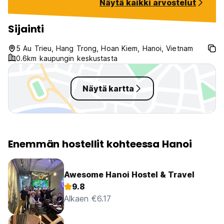
Näytä kaikki arvostelut
rest for the evening. Thank you
a great location.
for the great stay!
Sijainti
5 Au Trieu, Hang Trong, Hoan Kiem, Hanoi, Vietnam
0.6km kaupungin keskustasta
Näytä kartta
Enemmän hostellit kohteessa Hanoi
Awesome Hanoi Hostel & Travel
9.8
Alkaen €6.17