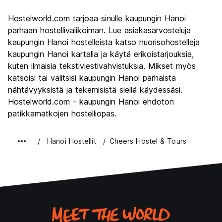
Kiertoajelu
8.5
Hostelworld.com tarjoaa sinulle kaupungin Hanoi
Kulttuuri
8.9
parhaan hostellivalikoiman. Lue asiakasarvosteluja
Yöelämä
kaupungin Hanoi hostelleista katso nuorisohostelleja
7.9
kaupungin Hanoi kartalla ja käytä erikoistarjouksia,
Rahanarvoinen
8.8
kuten ilmaisia tekstiviestivahvistuksia. Mikset myös
katsoisi tai valitsisi kaupungin Hanoi parhaista
nähtävyyksistä ja tekemisistä siellä käydessäsi.
Hostelworld.com - kaupungin Hanoi ehdoton
patikkamatkojen hostelliopas.
Hanoi Hostellit
Cheers Hostel & Tours