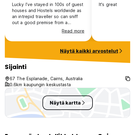
Lucky I’ve stayed in 100s of guest
It's great
houses and Hostels worldwide as
an intrepid traveller so can sniff
out a good premise from a
mediocre one. Global gets top
Read more
marks. Especially the Staff (the 2
front reception smiling welcoming
ladies are gems) will stay again.
Näytä kaikki arvostelut
Sijainti
67 The Esplanade, Cairns, Australia
0.6km kaupungin keskustasta
Näytä kartta