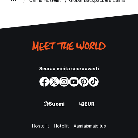
Cairns Hostellit
Global Backpackers Cairns
Seuraa meitä seuraavasti
Suomi
EUR
Hostellit
Hotellit
Aamiaismajoitus