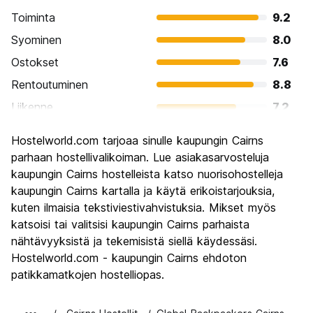
Toiminta
9.2
Syominen
8.0
Ostokset
7.6
Rentoutuminen
8.8
Liikenne
7.2
Kiertoajelu
8.1
Hostelworld.com tarjoaa sinulle kaupungin Cairns
Kulttuuri
6.9
parhaan hostellivalikoiman. Lue asiakasarvosteluja
Yöelämä
kaupungin Cairns hostelleista katso nuorisohostelleja
8.2
kaupungin Cairns kartalla ja käytä erikoistarjouksia,
Rahanarvoinen
7.6
kuten ilmaisia tekstiviestivahvistuksia. Mikset myös
katsoisi tai valitsisi kaupungin Cairns parhaista
nähtävyyksistä ja tekemisistä siellä käydessäsi.
Hostelworld.com - kaupungin Cairns ehdoton
patikkamatkojen hostelliopas.