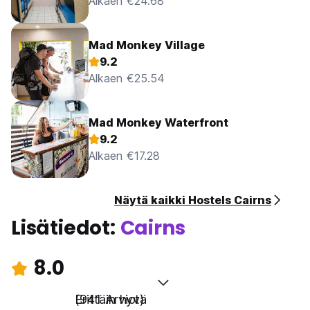
Alkaen €24.68
Mad Monkey Village
9.2
Alkaen €25.54
Mad Monkey Waterfront
9.2
Alkaen €17.28
Näytä kaikki Hostels Cairns
Lisätiedot:
Cairns
8.0
Erittäin hyvä
(941 Arviot)