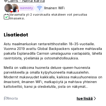
Cairns · Näytä kartta
Ilmainen WiFi
isännöity
Varaamalla yli 2 vuorokautta etukäteen voit peruuttaa
ilmaiseksi.
Lisatiedot
Astu maailmanluokan rantareittihostelliin 18–35-vuotiaille.
Vuonna 2019 avattu Global Backpackers sijaitsee mahtavalla
paikalla Esplanadilla Cairnsin uimalaguunia vastapäätä, lähellä
ravintoloita, yöelämää ja ostosmahdollisuuksia.
Meillä on valikoima huoneita deluxe-queen-huoneista
parvekkeella ja omalla kylpyhuoneella makuusaleihin.
Modernit mukavuudet kaikkialla, kaikissa makuuhuoneissa on
ilmastointi, ilmainen WiFi, matkapöytä ja mahtava yhteinen
kattokeittiö, kansi ja oleskelutila, josta on näkymät
Korallimerelle. Rentoudu ja nauti trooppisesta
rantatunnelmasta. Huoneen avaimella saat monia alennuksia
lue lisää
Ilmoita
baareissa ja klubeissa.