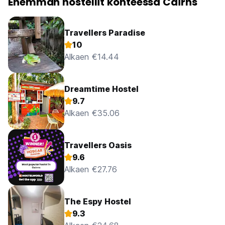
Enemmän hostellit kohteessa Cairns
Travellers Paradise
10
Alkaen €14.44
Dreamtime Hostel
9.7
Alkaen €35.06
Travellers Oasis
9.6
Alkaen €27.76
The Espy Hostel
9.3