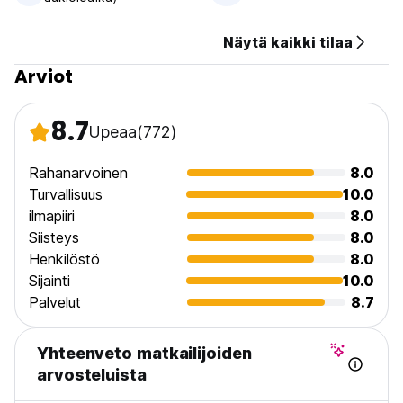
Erikoishinnat saatavuudesta riippuen. (Auto-translated from
Näytä kaikki tilaa
original language)
Arviot
8.7
Upeaa
(772)
Rahanarvoinen
8.0
Turvallisuus
10.0
ilmapiiri
8.0
Siisteys
8.0
Henkilöstö
8.0
Sijainti
10.0
Palvelut
8.7
Yhteenveto matkailijoiden
arvosteluista