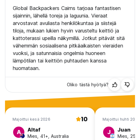
Global Backpackers Cairns tarjoaa fantastisen
sijainnin, lähellä toreja ja laguunia. Vieraat
arvostavat avuliasta henkilökuntaa ja siistejä
tiloja, mukaan lukien hyvin varusteltu keittiö ja
kattoterassi upeilla näkymillä. Jotkut pitävät sitä
vähemmän sosiaalisena pitkäaikaisten vieraiden
vuoksi, ja satunnaisia ongelmia huoneen
lämpötilan tai keittiön puhtauden kanssa
huomataan.
Oliko tästä hyötyä?
10
Majoittui kesä 2026
Majoittui huhti 2026
Altaf
Juan
A
J
Mies, 41+, Australia
Mies, 25-3