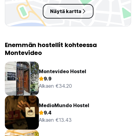
Näytä kartta
Enemmän hostellit kohteessa
Montevideo
Montevideo Hostel
9.9
Alkaen €34.20
MedioMundo Hostel
9.4
Alkaen €13.43