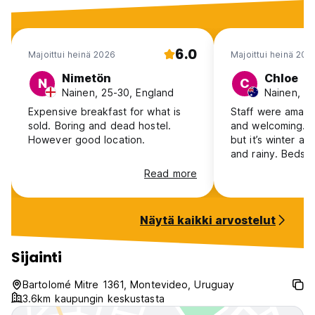
6.0
Majoittui heinä 2026
Majoittui heinä 202
Nimetön
Chloe
N
C
Nainen, 25-30, England
Nainen, 25
Expensive breakfast for what is
Staff were amazin
sold. Boring and dead hostel.
and welcoming. It
However good location.
but it’s winter a
and rainy. Beds were super
comfortable and 
Read more
highly recommen
Näytä kaikki arvostelut
Sijainti
Bartolomé Mitre 1361, Montevideo, Uruguay
3.6km kaupungin keskustasta