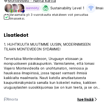
Montevideo · Näytä kartta
Sustainability Level 1
Ilmaine
isännöity
Varaamalla yli 3 vuorokautta etukäteen voit peruuttaa
ilmaiseksi.
Lisatiedot
1. HUHTIKUUTA MUUTIMME UUSIIN, MODERNIMISEEN
TILAAN MONTEVIDEON SYDÄMME!
Tervetuloa Montevideoon, Uruguayn eloisaan ja
monipuoliseen pääkaupunkiin. Varmistamme, että lomasi
Viajero Montevideolla on unohtumaton, rennossa ja
hauskassa ilmapiirissä, jossa tapaat varmasti ihmisiä
kaikkialta maailmasta. Nauti katolla ainutlaatuisesta
kaupunkinäkymästä samalla kun kokeilet matea, kaikkien
uruguaylaisten suosikkijuomaa (se on kuin teetä, ja se on
erittäin suosittu täällä). Nauti cocktailista olohuoneessa tai
pelaa hetki biljardia ennen kuin lähdet kaupungille juhlimaan.
lue lisää
Ilmoita
Sijaitsemme kaupungin historiallisessa keskustassa, josta