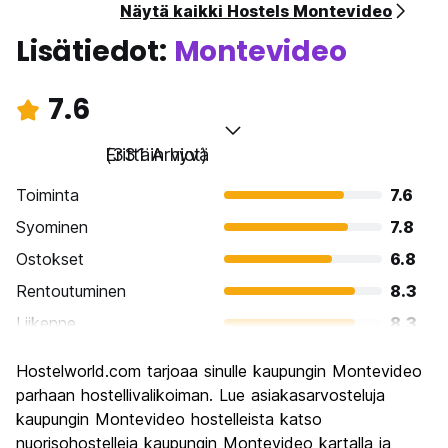
Näytä kaikki Hostels Montevideo
Lisätiedot:
Montevideo
7.6
Erittäin hyvä
(331 Arviot)
Toiminta
7.6
Syominen
7.8
Ostokset
6.8
Rentoutuminen
8.3
Liikenne
8.3
Kiertoajelu
7.7
Hostelworld.com tarjoaa sinulle kaupungin Montevideo
Kulttuuri
8.4
parhaan hostellivalikoiman. Lue asiakasarvosteluja
Yöelämä
kaupungin Montevideo hostelleista katso
6.9
nuorisohostelleja kaupungin Montevideo kartalla ja