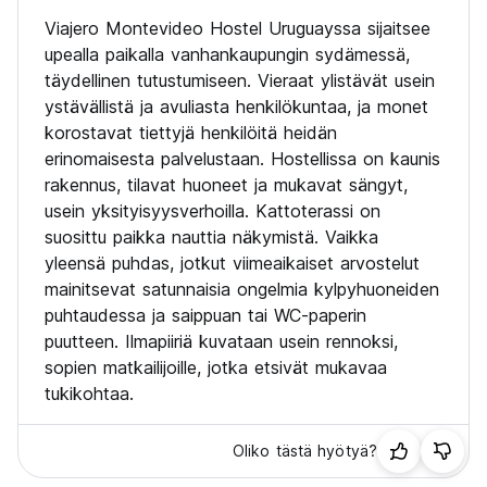
jälkeen.
*Aamiainen ei sisälly hintaan. (Auto-translated from original
Viajero Montevideo Hostel Uruguayssa sijaitsee
language)
upealla paikalla vanhankaupungin sydämessä,
täydellinen tutustumiseen. Vieraat ylistävät usein
ystävällistä ja avuliasta henkilökuntaa, ja monet
korostavat tiettyjä henkilöitä heidän
erinomaisesta palvelustaan. Hostellissa on kaunis
rakennus, tilavat huoneet ja mukavat sängyt,
usein yksityisyysverhoilla. Kattoterassi on
suosittu paikka nauttia näkymistä. Vaikka
yleensä puhdas, jotkut viimeaikaiset arvostelut
mainitsevat satunnaisia ongelmia kylpyhuoneiden
puhtaudessa ja saippuan tai WC-paperin
puutteen. Ilmapiiriä kuvataan usein rennoksi,
sopien matkailijoille, jotka etsivät mukavaa
tukikohtaa.
Oliko tästä hyötyä?