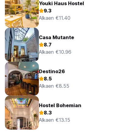
Youki Haus Hostel
9.3
Alkaen €11.40
Casa Mutante
8.7
Alkaen €10.96
Destino26
8.5
Alkaen €8.55
Hostel Bohemian
8.3
Alkaen €13.15