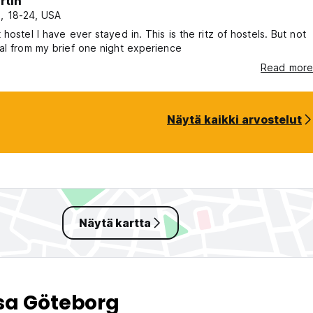
rtin
i, 18-24, USA
 hostel I have ever stayed in. This is the ritz of hostels. But not
al from my brief one night experience
Read more
Näytä kaikki arvostelut
Näytä kartta
sa Göteborg