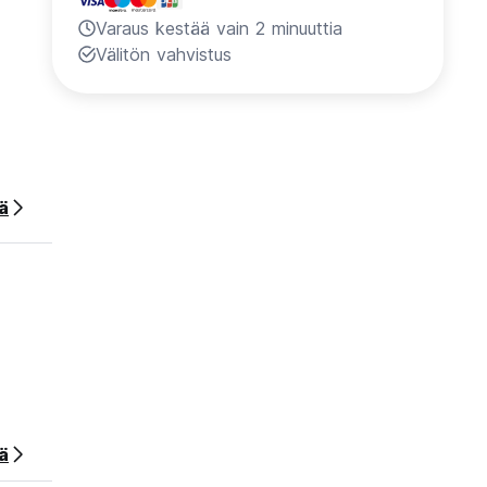
Varaus kestää vain 2 minuuttia
Välitön vahvistus
ää
ä
etuissa