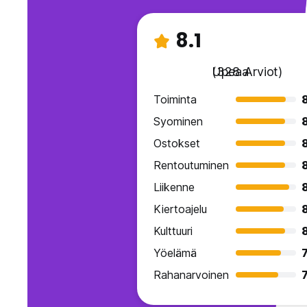
8.1
Upeaa
(328 Arviot)
Toiminta
Syominen
Ostokset
Rentoutuminen
Liikenne
Kiertoajelu
Kulttuuri
Yöelämä
7
Rahanarvoinen
7