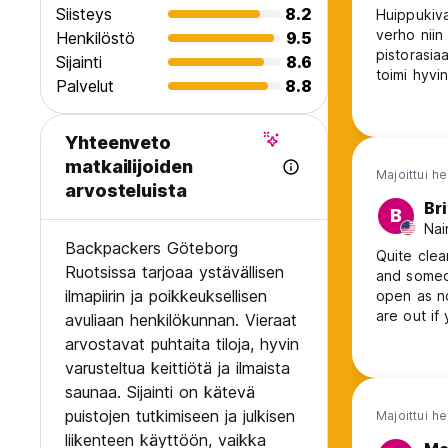
Siisteys
8.2
Huippukiva
verho niin
Henkilöstö
9.5
pistorasiaa
Sijainti
8.6
toimi hyvin
Palvelut
8.8
Yhteenveto
matkailijoiden
Majoittui h
arvosteluista
Br
B
Nai
Backpackers Göteborg
Quite cle
Ruotsissa tarjoaa ystävällisen
and someo
ilmapiirin ja poikkeuksellisen
open as n
are out if 
avuliaan henkilökunnan. Vieraat
arvostavat puhtaita tiloja, hyvin
varusteltua keittiötä ja ilmaista
saunaa. Sijainti on kätevä
puistojen tutkimiseen ja julkisen
Majoittui h
liikenteen käyttöön, vaikka