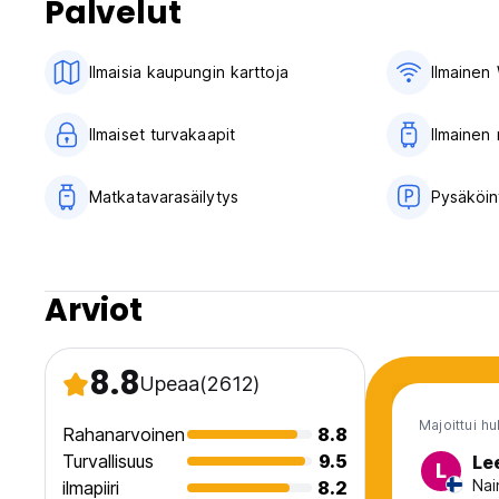
Palvelut
Etäisyydet
Keskusasema: 10 minuuttia raitiovaunulla tai bussilla
Ilmaisia ​​kaupungin karttoja
Ilmainen 
Liseberg: 10 minuuttia raitiovaunulla
Andra L?nggatan: 10 minuutin kävelymatka
Slottsskogen - 3 min kävelymatka
Ilmaiset turvakaapit
Ilmainen
Vegagatan 19-21
41311 G?teborg (Auto-translated from original language)
Matkatavarasäilytys
Pysäköin
Arviot
8.8
Upeaa
(2612)
Majoittui hu
Rahanarvoinen
8.8
Turvallisuus
9.5
Le
L
Nai
ilmapiiri
8.2