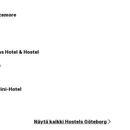
zemore
7
s Hotel & Hostel
9
ini-Hotel
Näytä kaikki Hostels Göteborg