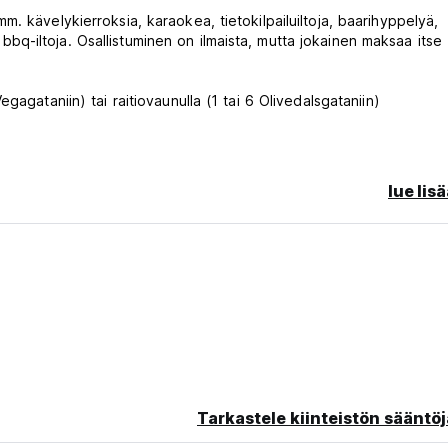
. kävelykierroksia, karaokea, tietokilpailuiltoja, baarihyppelyä,
ja bbq-iltoja. Osallistuminen on ilmaista, mutta jokainen maksaa itse
agataniin) tai raitiovaunulla (1 tai 6 Olivedalsgataniin)
it kokata, viettää aikaa ja tavata uusia ihmisiä!
essä poissa kotoa.
lue lis
srummun hintaan 65 SEK
a päivä klo 17-20.
isen vegaanisine vaihtoehtoineen hintaan 115SEK!
tta
Tarkastele kiinteistön sääntöj
. Suurimmassa osassa huoneistamme on kerrossängyt ja kaikissa ja