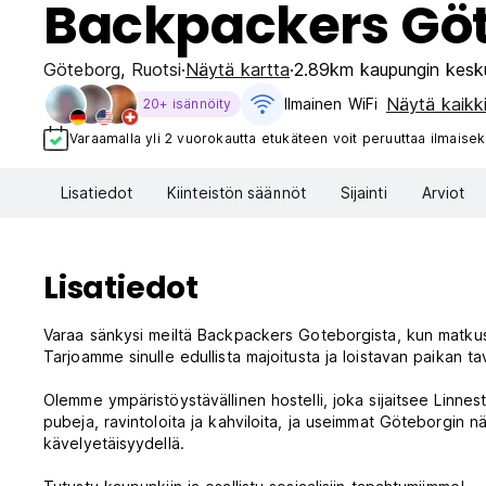
Backpackers Gö
Göteborg
,
Ruotsi
Näytä kartta
2.89km kaupungin kesk
Näytä kaikki
Ilmainen WiFi
20+ isännöity
Varaamalla yli 2 vuorokautta etukäteen voit peruuttaa ilmaisek
Lisatiedot
Kiinteistön säännöt
Sijainti
Arviot
Lisatiedot
Varaa sänkysi meiltä Backpackers Goteborgista, kun matkus
Tarjoamme sinulle edullista majoitusta ja loistavan paikan ta
Olemme ympäristöystävällinen hostelli, joka sijaitsee Linnes
pubeja, ravintoloita ja kahviloita, ja useimmat Göteborgin
kävelyetäisyydellä.