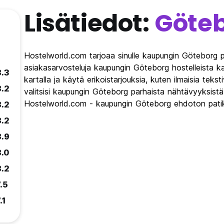
Lisätiedot:
Göte
Hostelworld.com tarjoaa sinulle kaupungin Göteborg p
asiakasarvosteluja kaupungin Göteborg hostelleista k
8.3
kartalla ja käytä erikoistarjouksia, kuten ilmaisia teks
8.2
valitsisi kaupungin Göteborg parhaista nähtävyyksistä 
Hostelworld.com - kaupungin Göteborg ehdoton patik
8.2
8.2
8.9
8.0
8.2
.5
.1