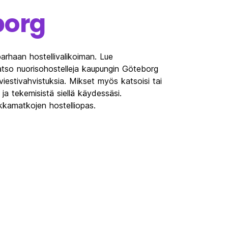
borg
arhaan hostellivalikoiman. Lue
atso nuorisohostelleja kaupungin Göteborg
tiviestivahvistuksia. Mikset myös katsoisi tai
ja tekemisistä siellä käydessäsi.
kamatkojen hostelliopas.