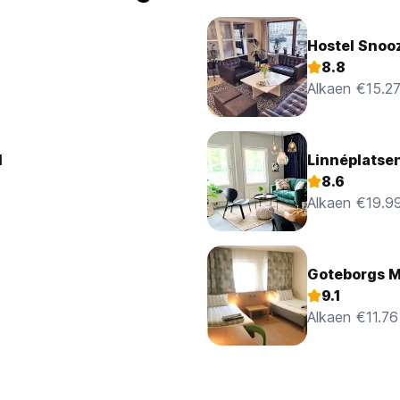
Hostel Snoo
8.8
Alkaen €15.2
l
Linnéplatsen
8.6
Alkaen €19.9
Goteborgs M
9.1
Alkaen €11.76