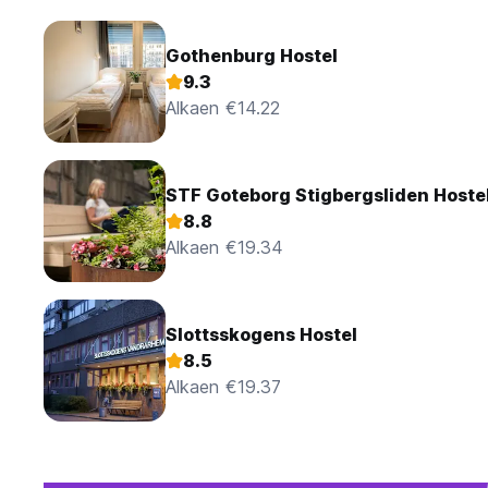
Gothenburg Hostel
9.3
Alkaen €14.22
STF Goteborg Stigbergsliden Hoste
8.8
Alkaen €19.34
Slottsskogens Hostel
8.5
Alkaen €19.37