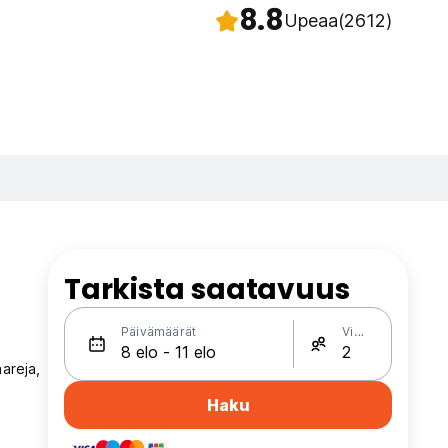
8.8
Upeaa
(2612)
Tarkista saatavuus
Päivämäärät
Vieraat
areja,
Haku