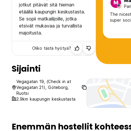
Ma
M
jotkut pitävät sitä hieman
Par
etäällä kaupungin keskustasta.
The nicest
Se sopii matkailijoille, jotka
super soci
etsivät mukavaa ja turvallista
majoitusta.
Oliko tästä hyötyä?
Sijainti
Vegagatan 19, (Check in at
Vegagatan 21), Göteborg,
Ruotsi
2.9km kaupungin keskustasta
Enemmän hostellit kohtees