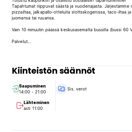
Tutustu kaupunkiin ja osallistu sosiaalisiin tapahtumiimme!
Tapahtumat riippuvat säästä ja vuodenajasta. Järjestämme mm
pizzailtaa, jalkapallo-otteluita slottsskogenissa, taco-iltaa 
juomansa tai ruuansa.
Vain 10 minuutin päässä keskusasemalta bussilla (bussi 60 Veg
Palvelut
Meillä on täysin varustettu keittiö ja yhteinen alue, jossa vo
Tarjoamme ilmaisen WiFi-yhteyden, jotta voit pysyä yhteyd
Likapyykki? Vastaanotosta voit varata pesukoneen/kuivau
Meillä on myös biljardipöytä vieraiden käytössä.
Kiinteistön säännöt
Voit myös käyttää saunaamme. Tarjoamme sen ilmaiseksi jok
Ja joka päivä tarjoamme ympäristöystävällisen buffetaamia
Saapuminen
Sis. verot
14:00 - 21:00
Lähteminen
Tarjoamme erilaisia ​​majoitustyyppejä:
asti 11:00
Sukupuolikohtaisia ​​makuusaleja, joissa kussakin on 8 vuode
Yksityinen: 2, 3 ja 4 hengen huoneet
Huoneissamme on tv (paitsi asuntoloita) ja hiustenkuivaaja
huoneissa on kaapit, joten voit säilyttää laukut turvallisesti.