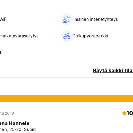
WiFi
Ilmainen intenetyhteys
 matkatavarasäilytys
Polkupyöräparkki
ti
Näytä kaikki tila
10
hti 2018
ena Hannele
nen, 25-30, Suomi