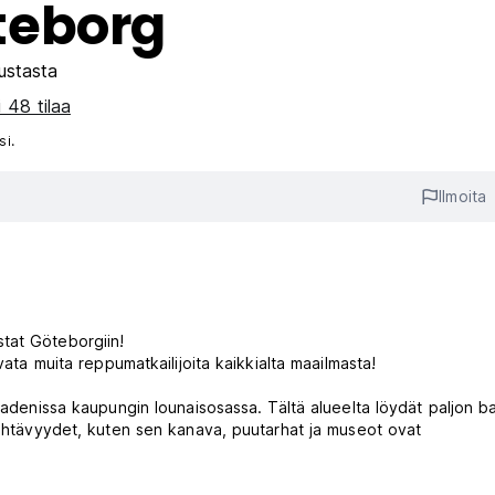
teborg
ustasta
 48 tilaa
si.
Ilmoita
tat Göteborgiin!
vata muita reppumatkailijoita kaikkialta maailmasta!
tadenissa kaupungin lounaisosassa. Tältä alueelta löydät paljon ba
 nähtävyydet, kuten sen kanava, puutarhat ja museot ovat