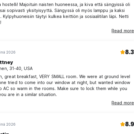
 hostelli! Majoituin naisten huoneessa, ja kiva että sängyissä oli
 sai sopivasti yksityisyyttä. Sängyssä oli myös lamppu ja kaksi
. Kylpyhuoneisiin täytyi kulkea keittiön ja sosiaalitilan läpi. Netti
!
Read more
8.3
einä 2026
ittney
nen, 31-40, USA
an, great breakfast, VERY SMALL room. We were at ground level
ne tried to come into our window at night, but wanted window
o AC so warm in the rooms. Make sure to lock them while you
you are in a similar situation.
Read more
8.9
einä 2026