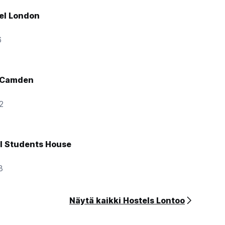
el London
6
 Camden
2
International Students House
8
Näytä kaikki Hostels Lontoo