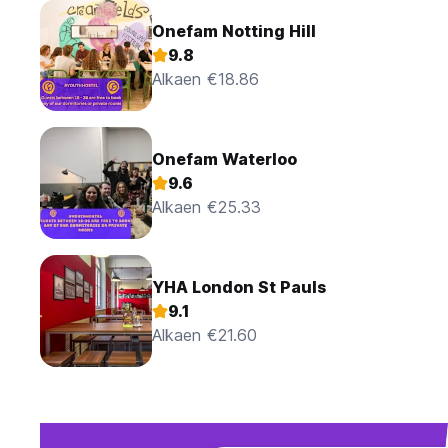
Onefam Notting Hill
9.8
Alkaen €18.86
Onefam Waterloo
9.6
Alkaen €25.33
YHA London St Pauls
9.1
Alkaen €21.60