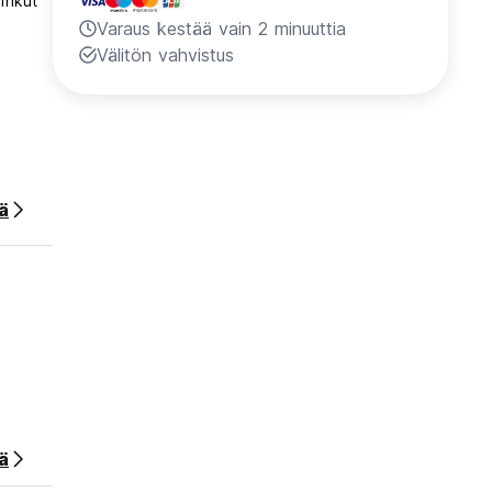
ihkut
Varaus kestää vain 2 minuuttia
Välitön vahvistus
ää
ä
10