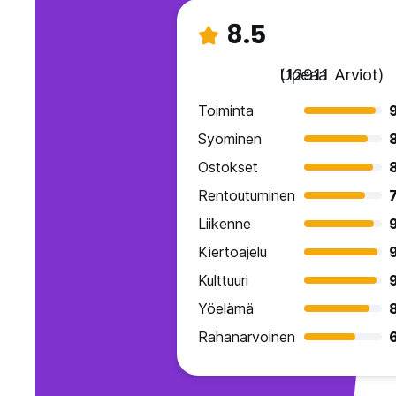
8.5
Upeaa
(12911 Arviot)
Toiminta
Syominen
Ostokset
Rentoutuminen
7
Liikenne
Kiertoajelu
Kulttuuri
Yöelämä
Rahanarvoinen