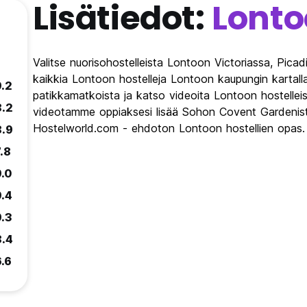
Lisätiedot:
Lonto
Valitse nuorisohostelleista Lontoon Victoriassa, Pica
kaikkia Lontoon hostelleja Lontoon kaupungin kartalla
9.2
patikkamatkoista ja katso videoita Lontoon hostelle
8.2
videotamme oppiaksesi lisää Sohon Covent Gardenista,
Hostelworld.com - ehdoton Lontoon hostellien opas.
8.9
.8
9.0
9.4
9.3
8.4
6.6