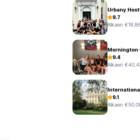
Urbany Host
9.7
Alkaen €18.8
Mornington
9.4
Alkaen €40.4
9.1
Alkaen €50.0