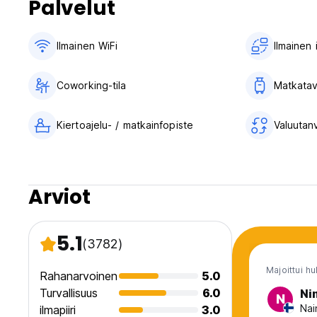
Palvelut
punnan avaintalletuksen, joka palautetaan sinulle uloskirja
Kensal Green Backpackers sopii vain 18–40-vuotiaille matkus
Ilmainen WiFi
Ilmainen
Coworking-tila
Matkatav
Kiertoajelu- / matkainfopiste
Valuutan
Arviot
5.1
(3782)
Majoittui hu
Rahanarvoinen
5.0
Turvallisuus
6.0
Ni
N
Nai
ilmapiiri
3.0