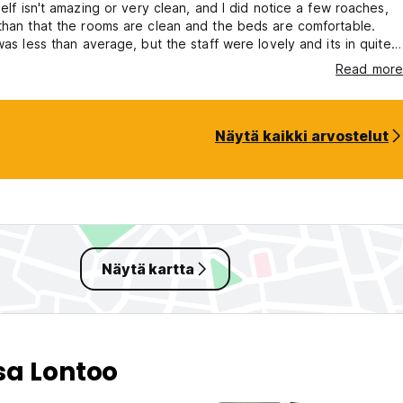
tself isn't amazing or very clean, and I did notice a few roaches,
than that the rooms are clean and the beds are comfortable.
 was less than average, but the staff were lovely and its in quite a
 location.
Read more
Näytä kaikki arvostelut
Näytä kartta
sa Lontoo