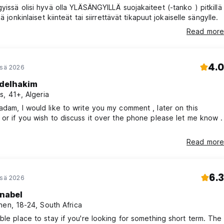
lisi hyvä olla YLÄSÄNGYILLÄ suojakaiteet (-tanko ) pitkillä
kä jonkinlaiset kiinteät tai siirrettävät tikapuut jokaiselle sängylle.
Read more
4.0
esä 2026
delhakim
s, 41+, Algeria
my comment , later on this
now .
Read more
6.3
esä 2026
nabel
nen, 18-24, South Africa
ble place to stay if you're looking for something short term. The