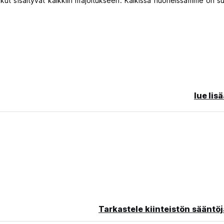
hkut sisältyvät kaikkiin majoitukseen. Kaikissa huoneissamme on su
lue lis
enteestä
Tarkastele kiinteistön sääntöj
tävä voimassa oleva kuvallinen henkilöllisyystodistus. Pyydämme 