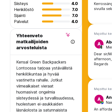
Siisteys
4.0
Kerrossängyissä o
sivuilla se
Henkilöstö
7.0
Sijainti
7.0
Palvelut
4.0
Majoittui k
Yhteenveto
matkailijoiden
Ab
A
Mie
arvosteluista
Dear sir/Madam, I would like to write you 
afternoon, or if you wish to discuss it over the phone please let me k
Kensal Green Backpackers
Regards
Lontoossa tarjoaa ystävällistä
henkilökuntaa ja hyvää
vastinetta rahalle. Jotkut
viimeaikaiset vieraat
Majoittui k
huomasivat ongelmia
An
siisteydessä ja turvallisuudessa,
A
Nai
huolestuen ei-asukkaiden
An afforda
läsnäolosta ja satunnaisista