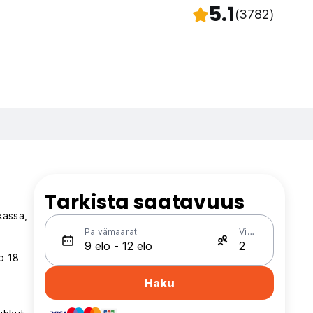
5.1
(3782)
Tarkista saatavuus
kassa,
Päivämäärät
Vieraat
ro 18
Haku