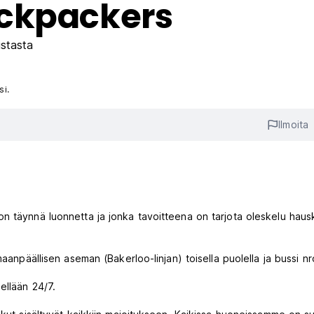
ackpackers
stasta
si.
Ilmoita
n täynnä luonnetta ja jonka tavoitteena on tarjota oleskelu haus
maanpäällisen aseman (Bakerloo-linjan) toisella puolella ja bussi n
ellään 24/7.