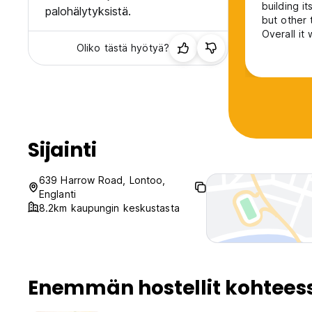
building i
palohälytyksistä.
but other 
Overall it
Oliko tästä hyötyä?
convenient
Sijainti
639 Harrow Road, Lontoo,
Englanti
8.2km kaupungin keskustasta
Enemmän hostellit kohtees