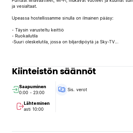
Puhtaat liinavaatteet, Wi-Fi, mukavat vuoteet ja kuumat sui
ja vesialtaat.
Upeassa hostellissamme sinulla on ilmainen pääsy:
- Täysin varusteltu keittiö
- Ruokailutila
-Suuri oleskelutila, jossa on biljardipöytä ja Sky-TV
- Ilmaista viikoittaista viihdettä
Edulliset lisävarusteet
Kiinteistön säännöt
- Pesulapalvelu (pesu ja kuivaus)
-Baari
-Kahvila
Saapuminen
-Ravintola
Sis. verot
0:00 - 23:00
-Aamiainen saatavilla kohtuulliseen hintaan
-Varasto
Lähteminen
- Adapterit
asti 10:00
- Pyyhkeet vuokralle
- Turistitietoa ja neuvoja paikallisista nähtävyyksistä ja liik
Huomaathan, että sisäänkirjautumisen yhteydessä on esitet