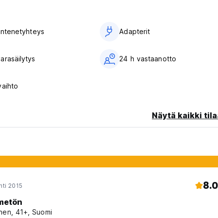
utumisen yhteydessä.
tajille. (Auto-translated from original language)
 intenetyhteys
Adapterit
arasäilytys
24 h vastaanotto
vaihto
Näytä kaikki tila
8.0
hti 2015
metön
nen, 41+, Suomi