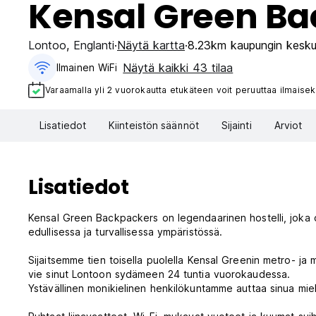
Kensal Green B
Lontoo
,
Englanti
Näytä kartta
8.23km kaupungin kesku
Näytä kaikki 43 tilaa
Ilmainen WiFi
Varaamalla yli 2 vuorokautta etukäteen voit peruuttaa ilmaisek
Lisatiedot
Kiinteistön säännöt
Sijainti
Arviot
Lisatiedot
Kensal Green Backpackers on legendaarinen hostelli, joka o
edullisessa ja turvallisessa ympäristössä.
Sijaitsemme tien toisella puolella Kensal Greenin metro- ja 
vie sinut Lontoon sydämeen 24 tuntia vuorokaudessa.
Ystävällinen monikielinen henkilökuntamme auttaa sinua miel